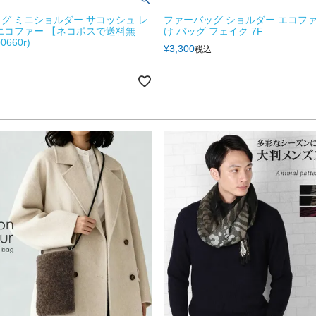
グ ミニショルダー サコッシュ レ
ファーバッグ ショルダー エコファ
エコファー 【ネコポスで送料無
け バッグ フェイク 7F
0660r)
¥
3,300
税込