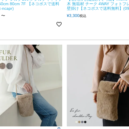
60cm 80cm 7F 【ネコポスで送料
木 無垢材 チーク 4WAY フォトフ
-ncapr)
壁掛け【ネコポスで送料無料】(0900
〜
¥
3,300
税込