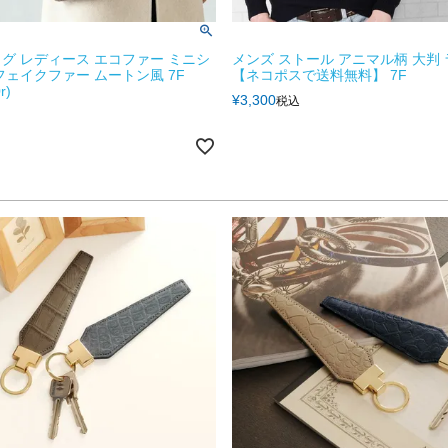
グ レディース エコファー ミニシ
メンズ ストール アニマル柄 大判
フェイクファー ムートン風 7F
【ネコポスで送料無料】 7F
r)
¥
3,300
税込