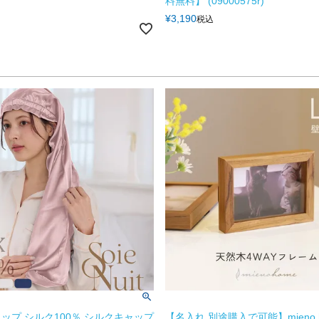
料無料】 (09000575r)
¥
3,190
税込
ップ シルク100％ シルクキャップ
【名入れ 別途購入で可能】mieno 