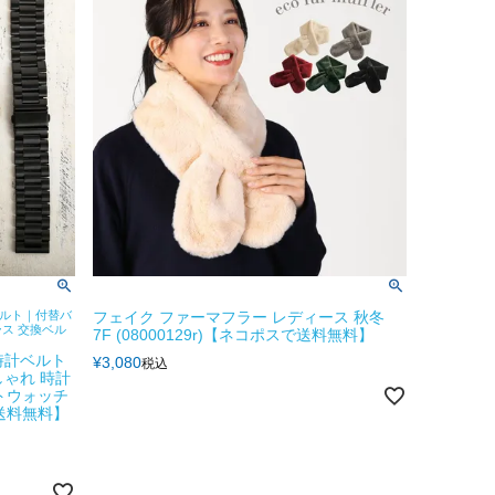
ベルト｜付替バ
フェイク ファーマフラー レディース 秋冬
ース 交換ベル
7F (08000129r)【ネコポスで送料無料】
 時計ベルト
¥
3,080
税込
しゃれ 時計
トウォッチ
送料無料】