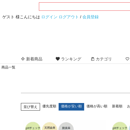
サイズ
指定なし
S(7号)
M(9号)
L(11号)
LL(13
ゲスト 様こんにちは
ログイン
ログアウト
/
会員登録
フリー
カラー
指定なし
ブラック
グレー
ブラウン
ベ
イエロー
オレンジ
レッド
ボルドー
ピ
ネイビー
ブルー
パープル
ホワイト
新着商品
ランキング
カテゴリ
商品一覧
優先度順
価格が安い順
価格が高い順
新着順
並び替え