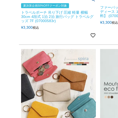
夏決算企画50%OFFクーポン対象
ファーバッ
ディース 
トラベルポーチ 吊り下げ 圧縮 軽量 横幅
料】 (0700
30cm 4段式 1泊 2泊 旅行バッグ トラベルグ
ッズ 7F (07000583r)
¥
3,300
税込
¥
3,300
税込