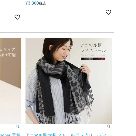
¥
3,300
税込
home 天然
アニマル柄 大判 ストール ラメ入り レディー