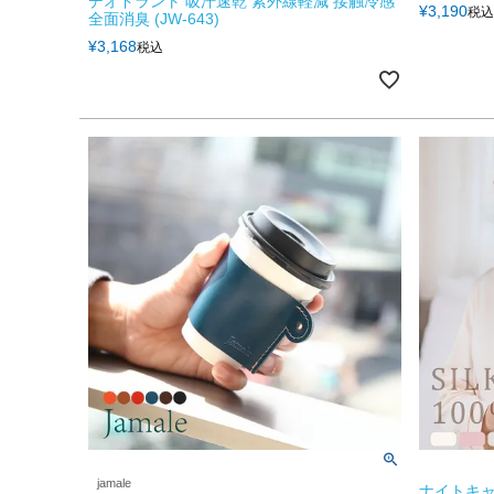
デオドラント 吸汗速乾 紫外線軽減 接触冷感
¥
3,190
税込
全面消臭 (JW-643)
¥
3,168
税込
jamale
ナイトキャ