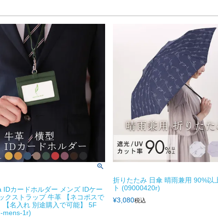
折りたたみ 日傘 晴雨兼用 90%以
ト (09000420r)
iva IDカードホルダー メンズ IDケー
ネックストラップ 牛革 【ネコポスで
¥
3,080
税込
 【名入れ 別途購入で可能】 5F
-mens-1r)