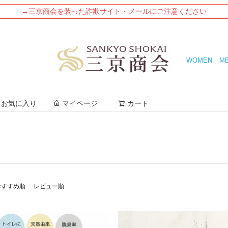
→三京商会を装った詐欺サイト・メールにご注意ください
号)
3L(15号)
4L
5L
WOMEN
M
ージュ
グレージュ
キャメル
ンク
グリーン
カーキ
検索
お気に入り
マイページ
カート
検索
おすすめ順
レビュー順