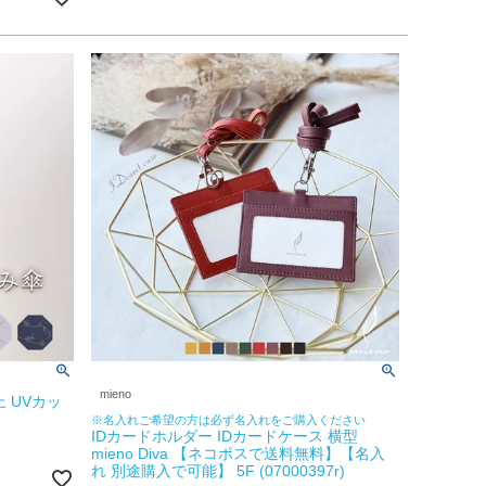
mieno
上 UVカッ
※名入れご希望の方は必ず名入れをご購入ください
IDカードホルダー IDカードケース 横型
mieno Diva 【ネコポスで送料無料】【名入
れ 別途購入で可能】 5F (07000397r)