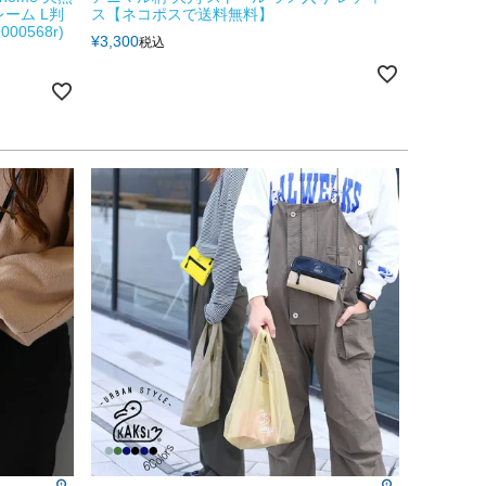
レーム L判
ス【ネコポスで送料無料】
0568r)
¥
3,300
税込