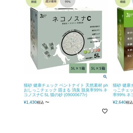
猫砂 健康チェック ベントナイト 天然素材 ph
猫砂 健康
おしっこチェック 固まる 消臭 脱臭率99% ネ
っこチェッ
コノスナC 5L 猫の砂 (09000677r)
率99% ネコ
¥
1,430
〜
¥
2,640
税込
税込