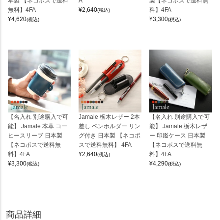
本製 【ネコポスで送料
A
製【ネコポスで送料無
無料】4FA
¥
2,640
料】4FA
(税込)
¥
4,620
¥
3,300
(税込)
(税込)
【名入れ 別途購入で可
Jamale 栃木レザー 2本
【名入れ 別途購入で可
能】 Jamale 本革 コー
差し ペンホルダー リン
能】 Jamale 栃木レザ
ヒースリーブ 日本製
グ付き 日本製 【ネコポ
ー 印鑑ケース 日本製
【ネコポスで送料無
スで送料無料】 4FA
【ネコポスで送料無
料】4FA
¥
2,640
料】4FA
(税込)
¥
3,300
¥
4,290
(税込)
(税込)
商品詳細