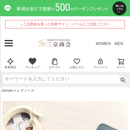
ペー
ジト
ップ
へ
→三京商会を装った詐欺サイト・メールにご注意ください
WOMEN
MEN
新着商品
ランキング
カテゴリ
お気に入り
マイページ
カート
Jamale
レディース