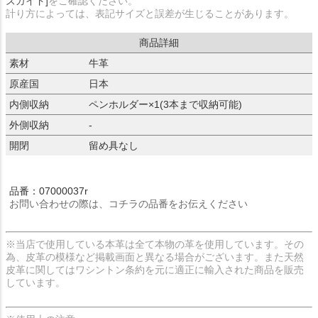
ズガイド]
をご確認ください。
計り方によっては、表記サイズと誤差が生じることがあります。
商品詳細
素材
牛革
原産国
日本
内側収納
ペンホルダー×1(3本まで収納可能)
外側収納
-
開閉
留め具なし
品番：07000037r
お問い合わせの際は、コチラの品番をお伝えください
※当店で使用している本革は全て本物の革を使用しています。その
為、皮革の模様など掲載画面と異なる場合がございます。また天然
皮革に関してはワシントン条約を元に適正に輸入された商品を販売
しています。