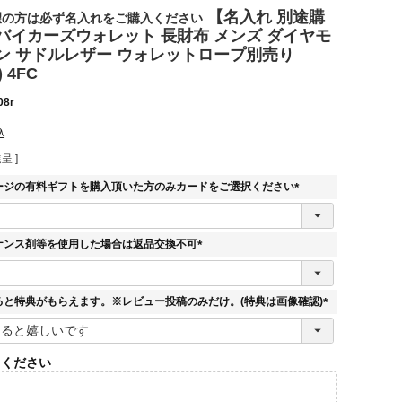
【名入れ 別途購
望の方は必ず名入れをご購入ください
バイカーズウォレット 長財布 メンズ ダイヤモ
ン サドルレザー ウォレットロープ別売り
) 4FC
08r
込
呈 ]
ージの有料ギフトを購入頂いた方のみカードをご選択ください
(
必
須
ナンス剤等を使用した場合は返品交換不可
)
(
必
須
ると特典がもらえます。※レビュー投稿のみだけ。(特典は画像確認)
)
(
必
須
てください
)