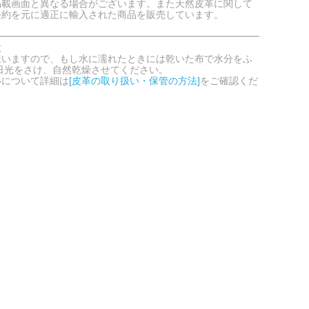
掲載画面と異なる場合がございます。また天然皮革に関して
条約を元に適正に輸入された商品を販売しています。
意
嫌いますので、もし水に濡れたときには乾いた布で水分をふ
日光をさけ、自然乾燥させてください。
いについて詳細は
[皮革の取り扱い・保管の方法]
をご確認くだ