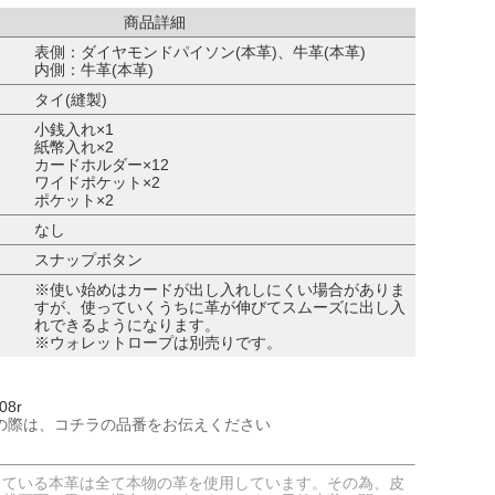
商品詳細
表側：ダイヤモンドパイソン(本革)、牛革(本革)
内側：牛革(本革)
タイ(縫製)
小銭入れ×1
紙幣入れ×2
カードホルダー×12
ワイドポケット×2
ポケット×2
なし
スナップボタン
※使い始めはカードが出し入れしにくい場合がありま
すが、使っていくうちに革が伸びてスムーズに出し入
れできるようになります。
※ウォレットロープは別売りです。
08r
の際は、コチラの品番をお伝えください
している本革は全て本物の革を使用しています。その為、皮