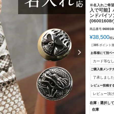
※名入れご希
入で可能】
ンドパイソ
(06001608r
商品番号
060016
¥
38,500
税
[
385
ポイント進
お客様にて別ペ
ご購入後メンテ
レビュー投稿す
在庫
選択し
在庫