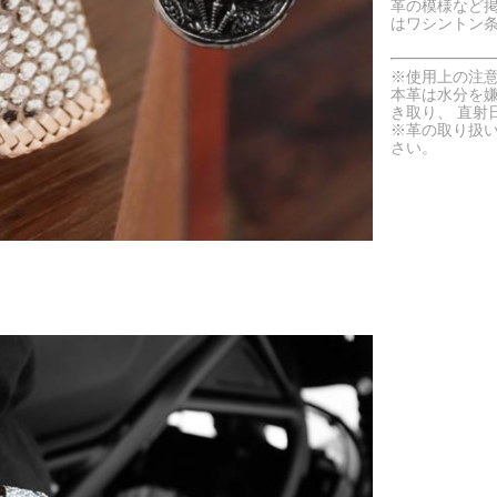
革の模様など
はワシントン
※使用上の注
本革は水分を
き取り、 直射
※革の取り扱
さい。