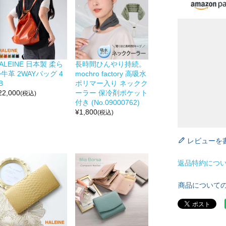
ALEINE 日本製 柔ら
長時間ひんやり持続。
牛革 2WAYバッグ 4
mochro factory 高吸水
B
ポリマー入り ネックク
22,000
ーラー 保冷剤ポケット
(税込)
付き (No.09000762)
¥
1,800
(税込)
レビューを
返品特約につ
商品について