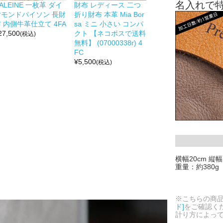
名入れで
ALEINE 一枚革 ダイ
財布 レディース 二つ
ヤモンドパイソン 長財
折り財布 本革 Mia Bor
 内側牛革仕立て 4FA
sa ミニ 小さい コンパ
27,500
クト 【ネコポスで送料
(税込)
無料】 (07000338r) 4
FC
¥
5,500
(税込)
横幅20cm 縦幅
重量：約380g
※こちらの商
ド]
をご確認く
計り方によっ