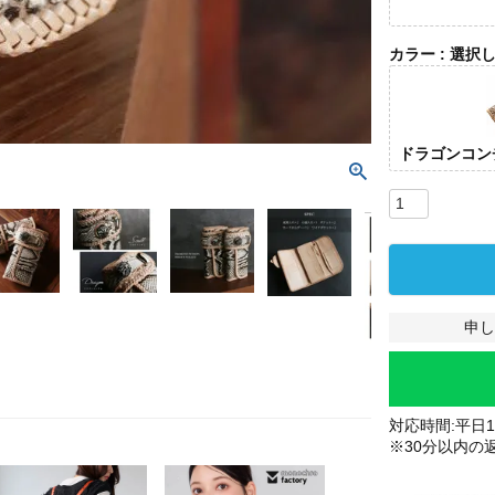
カラー
選択
ドラゴンコン
申し
対応時間:平日10
※30分以内の