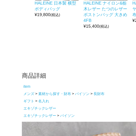
HALEINE 日本製 横型
HALEINE ナイロン&栃
H
ボディバッグ
木レザー たつのレザー
¥
19,800
ボストンバッグ 大きめ
布
(税込)
4FB
¥
¥
15,400
(税込)
商品詳細
item
メンズ
素材から探す・財布
パイソン
長財布
ギフト
名入れ
エキゾチックレザー
エキゾチックレザー
パイソン