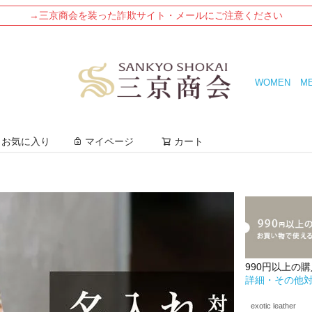
→三京商会を装った詐欺サイト・メールにご注意ください
WOMEN
M
検索
お気に入り
マイページ
カート
990円以上の
詳細・その他
exotic leather