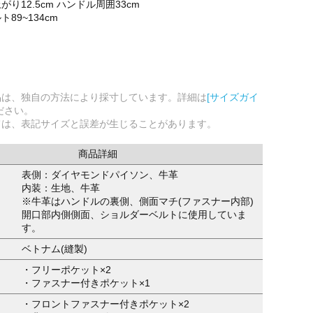
り12.5cm ハンドル周囲33cm
89~134cm
品は、独自の方法により採寸しています。詳細は
[サイズガイ
ださい。
ては、表記サイズと誤差が生じることがあります。
商品詳細
表側：ダイヤモンドパイソン、牛革
内装：生地、牛革
※牛革はハンドルの裏側、側面マチ(ファスナー内部)
開口部内側側面、ショルダーベルトに使用していま
す。
ベトナム(縫製)
・フリーポケット×2
・ファスナー付きポケット×1
・フロントファスナー付きポケット×2