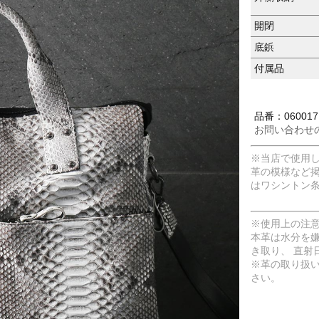
開閉
底鋲
付属品
品番：0600171
お問い合わせ
※当店で使用
革の模様など
はワシントン
※使用上の注
本革は水分を
き取り、 直射
※革の取り扱
さい。