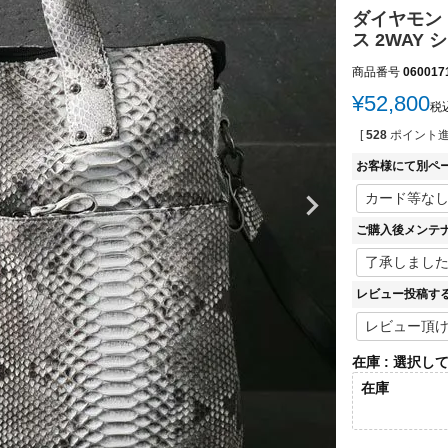
ダイヤモン
ス 2WAY 
商品番号
060017
¥
52,800
税
[
528
ポイント進
お客様にて別ペ
ご購入後メンテ
レビュー投稿す
在庫
選択し
在庫