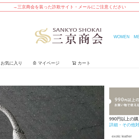
→三京商会を装った詐欺サイト・メールにご注意ください
WOMEN
M
検索
お気に入り
マイページ
カート
990円以上の
詳細・その他
exotic leather