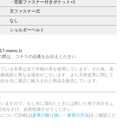
・背面ファスナー付きポケット×1
天ファスナー式
なし
ショルダーベルト
7-mens-1r
の際は、コチラの品番をお伝えください
している本革は全て本物の革を使用しています。その為、皮
掲載画面と異なる場合がございます。また天然皮革に関して
条約を元に適正に輸入された商品を販売しています。
意
嫌いますので、もし水に濡れたときには乾いた布で水分をふ
日光をさけ、自然乾燥させてください。
いについて詳細は
[皮革の取り扱い・保管の方法]
をご確認くだ