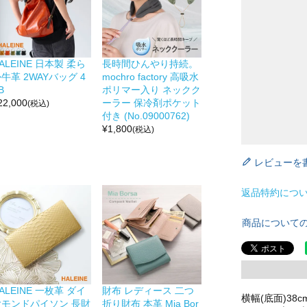
ALEINE 日本製 柔ら
長時間ひんやり持続。
牛革 2WAYバッグ 4
mochro factory 高吸水
B
ポリマー入り ネックク
22,000
ーラー 保冷剤ポケット
(税込)
付き (No.09000762)
¥
1,800
(税込)
レビューを
返品特約につ
商品について
ALEINE 一枚革 ダイ
財布 レディース 二つ
横幅(底面)38c
ヤモンドパイソン 長財
折り財布 本革 Mia Bor