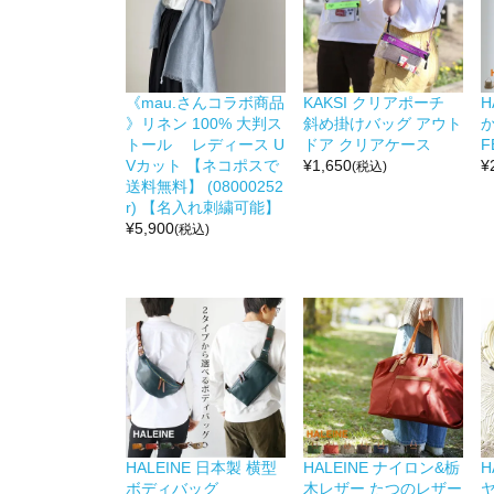
《mau.さんコラボ商品
KAKSI クリアポーチ
H
》リネン 100% 大判ス
斜め掛けバッグ アウト
か
トール レディース U
ドア クリアケース
F
Vカット 【ネコポスで
¥
1,650
¥
(税込)
送料無料】 (08000252
r) 【名入れ刺繍可能】
¥
5,900
(税込)
HALEINE 日本製 横型
HALEINE ナイロン&栃
H
ボディバッグ
木レザー たつのレザー