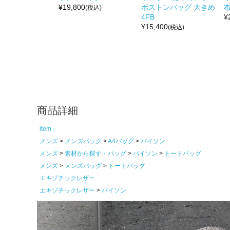
¥
19,800
ボストンバッグ 大きめ
布
(税込)
4FB
¥
¥
15,400
(税込)
商品詳細
item
メンズ
メンズバッグ
A4バッグ
パイソン
メンズ
素材から探す・バッグ
パイソン
トートバッグ
メンズ
メンズバッグ
トートバッグ
エキゾチックレザー
エキゾチックレザー
パイソン