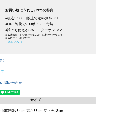
お買い物にうれしい3つの特典
●税込3,980円以上で送料無料 ※1
●LINE連携で200ポイント付与
●誰でも使える5%OFFクーポン ※2
※1.北海道・沖縄は別途1,100円送料がかかります
※2.カートに自動付与
→返品について
書く
いて
のお問い合わせ
サイズ
m 開口部幅34cm 高さ33cm 底マチ13cm