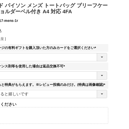
ド パイソン メンズ トートバッグ ブリーフケー
ショルダーベル付き A4 対応 4FA
17-mens-1r
込
呈 ]
ージの有料ギフトを購入頂いた方のみカードをご選択ください
(
必
須
ナンス剤等を使用した場合は返品交換不可
)
(
必
須
ると特典がもらえます。※レビュー投稿のみだけ。(特典は画像確認)
)
(
必
須
てください
)