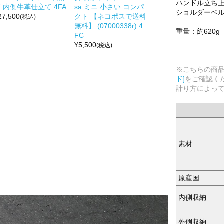
ハンドル立ち上が
 内側牛革仕立て 4FA
sa ミニ 小さい コンパ
ショルダーベルト
27,500
クト 【ネコポスで送料
(税込)
無料】 (07000338r) 4
重量：約620g
FC
¥
5,500
(税込)
※こちらの商
ド]
をご確認く
計り方によっ
素材
原産国
内側収納
外側収納