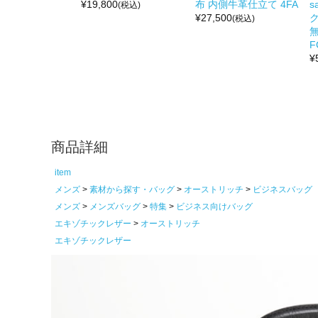
¥
19,800
布 内側牛革仕立て 4FA
s
(税込)
¥
27,500
(税込)
無
F
¥
商品詳細
item
メンズ
素材から探す・バッグ
オーストリッチ
ビジネスバッグ
メンズ
メンズバッグ
特集
ビジネス向けバッグ
エキゾチックレザー
オーストリッチ
エキゾチックレザー