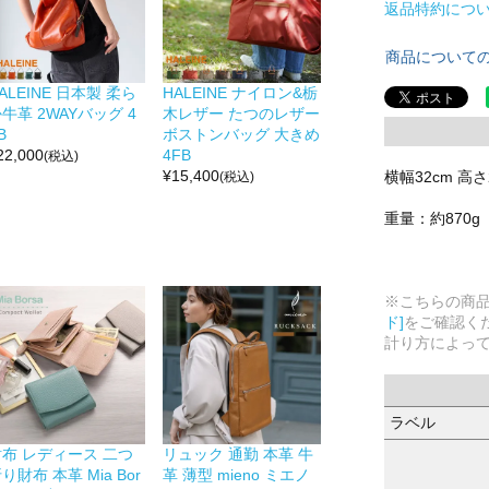
返品特約につ
商品について
ALEINE 日本製 柔ら
HALEINE ナイロン&栃
牛革 2WAYバッグ 4
木レザー たつのレザー
B
ボストンバッグ 大きめ
22,000
4FB
(税込)
¥
15,400
横幅32cm 高さ
(税込)
重量：約870g
※こちらの商
ド]
をご確認く
計り方によっ
ラベル
財布 レディース 二つ
リュック 通勤 本革 牛
り財布 本革 Mia Bor
革 薄型 mieno ミエノ