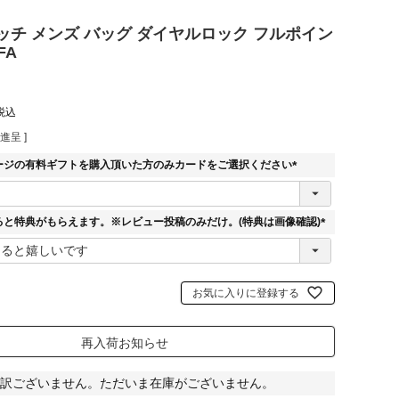
ッチ メンズ バッグ ダイヤルロック フルポイン
FA
税込
進呈 ]
ージの有料ギフトを購入頂いた方のみカードをご選択ください
(
必
須
ると特典がもらえます。※レビュー投稿のみだけ。(特典は画像確認)
)
(
必
須
)
お気に入りに登録する
再入荷お知らせ
訳ございません。ただいま在庫がございません。