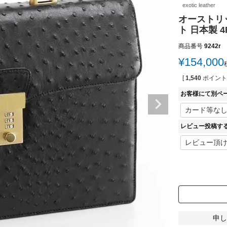
exotic leather
オーストリ
ト 日本製 4
商品番号
9242r
¥
154,000
[
1,540
ポイント
お客様にて別ペ
レビュー投稿す
申し