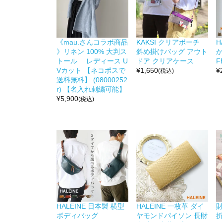
《mau.さんコラボ商品
KAKSI クリアポーチ
H
》リネン 100% 大判ス
斜め掛けバッグ アウト
か
トール レディース U
ドア クリアケース
F
Vカット 【ネコポスで
¥
1,650
¥
(税込)
送料無料】 (08000252
r) 【名入れ刺繍可能】
¥
5,900
(税込)
HALEINE 日本製 横型
HALEINE 一枚革 ダイ
ボディバッグ
ヤモンドパイソン 長財
折