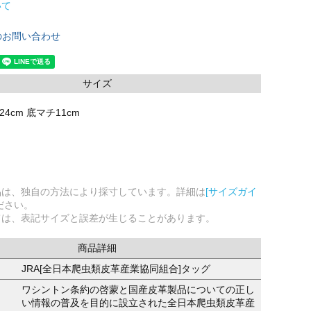
いて
のお問い合わせ
サイズ
24cm 底マチ11cm
品は、独自の方法により採寸しています。詳細は
[サイズガイ
ださい。
ては、表記サイズと誤差が生じることがあります。
商品詳細
JRA[全日本爬虫類皮革産業協同組合]タッグ
ワシントン条約の啓蒙と国産皮革製品についての正し
い情報の普及を目的に設立された全日本爬虫類皮革産