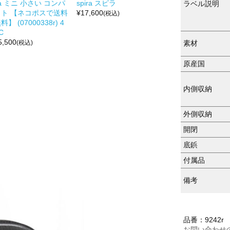
a ミニ 小さい コンパ
spira スピラ
ラベル説明
クト 【ネコポスで送料
¥
17,600
(税込)
料】 (07000338r) 4
C
5,500
(税込)
素材
原産国
内側収納
外側収納
開閉
底鋲
付属品
備考
品番：9242r
お問い合わせ