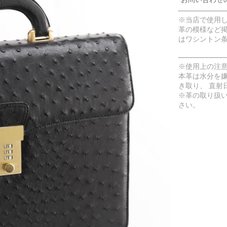
※当店で使用
革の模様など
はワシントン
※使用上の注
本革は水分を
き取り、 直射
※革の取り扱
さい。