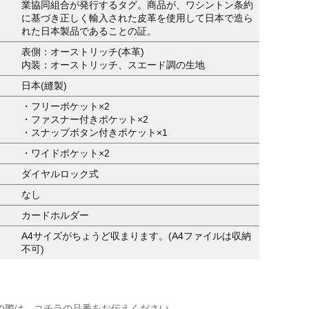
業協同組合が発行するタグ。商品が、ワシントン条約
に基づき正しく輸入された皮革を使用して日本で造ら
れた日本製品であることの証。
表側：オーストリッチ(本革)
内装：オーストリッチ、スエード調の生地
日本(縫製)
・フリーポケット×2
・ファスナー付きポケット×2
・スナップボタン付きポケット×1
・ワイドポケット×2
ダイヤルロック式
なし
カードホルダー
A4サイズがちょうど収まります。(A4ファイルは収納
不可)
の際は、コチラの品番をお伝えください