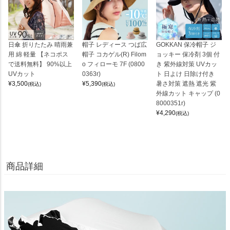
日傘 折りたたみ 晴雨兼
帽子 レディース つば広
GOKKAN 保冷帽子 ジ
用 綿 軽量 【ネコポス
帽子 コカゲル(R) Filom
ョッキー 保冷剤 3個 付
で送料無料】 90%以上
o フィローモ 7F (0800
き 紫外線対策 UVカッ
UVカット
0363r)
ト 日よけ 日除け付き
¥
3,500
¥
5,390
暑さ対策 遮熱 遮光 紫
(税込)
(税込)
外線カット キャップ (0
8000351r)
¥
4,290
(税込)
商品詳細