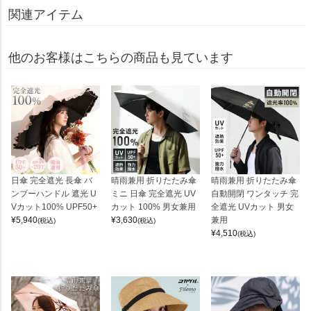
関連アイテム
他のお客様はこちらの商品も見ています
日傘 完全遮光 長傘 バ
晴雨兼用 折りたたみ傘
晴雨兼用 折りたたみ傘
ンブーハンドル 遮光 U
ミニ 日傘 完全遮光 UV
自動開閉 ワンタッチ 完
Vカット100% UPF50+
カット 100% 男女兼用
全遮光 UVカット 男女
¥
5,940
¥
3,630
兼用
(税込)
(税込)
¥
4,510
(税込)