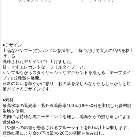
●デザイン
上品なバンブー(竹)ハンドルを採用し、持つだけで大人の品格を格上
げする
洗練されたデザインに仕上げました。
甘すぎずエレガントな「フリルタイプ」と、
シンプルながらスタイリッシュなアクセントを添える「テープタイ
プ」の2種類を展開。
日常の装いを華やかに彩り、お洒落を楽しみながらもしっかりと対
策ができるデザインです。
●素材
最高水準の遮光率・紫外線遮蔽率100％(UPF50+)を実現した多機能
生地を使用。
内側には特殊な黒コーティングを施し、地面からの照り返しによる
紫外線や、
目や肌への影響が懸念されるブルーライトを90％以上吸収します。
遮熱効果により傘の下は最大-20℃の空間を生み出し、