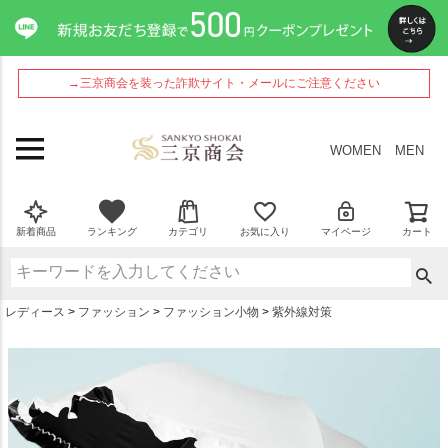
ペー
ジト
ップ
へ
→三京商会を装った詐欺サイト・メールにご注意ください
WOMEN
MEN
新着商品
ランキング
カテゴリ
お気に入り
マイページ
カート
レディース
ファッション
ファッション小物
紫外線対策