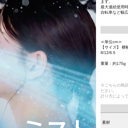
ます。
最大連続使用時
自転車など幅
≪単位cm≫
【サイズ】 横幅
8/12/6.5
重量：約175g
※こちらの商
ださい。
計り方によっ
素材