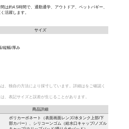
間は約4.5時間で、通勤通学、アウトドア、ペットバギー、
広く活躍します。
サイズ
/縦幅/厚み
品は、独自の方法により採寸しています。詳細はをご確認く
ては、表記サイズと誤差が生じることがあります。
商品詳細
ポリカーボネート（表面画面レンズ/水タンク上部/下
部カバー）、シリコーンゴム（給水口キャップ/ノズル
キャップ/クリップパッド/滑り止めパッド）