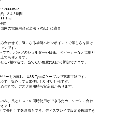
2000mAh
1.2-4.5時間
5.5ml
0段階
国内の電気用品安全法（PSE）に適合
組み合わせて、気になる場所へピンポイントで涼しさを届け
ファンです。
リップで、バッグのショルダーや日傘、ベビーカーなどに取り
卓上でも使えます。
かせる2軸構造で、当てたい角度に細かく調節できます。
ッテリーを内蔵し、USB TypeCケーブルで充電可能です。
得済で、安心して日常使いしやすい仕様です。
止め付きで、デスク使用時も安定感があります。
風のみ、風とミストの同時使用ができるため、シーンに合わ
できます。
加えて長押しで微調節もでき、ディスプレイで設定を確認でき