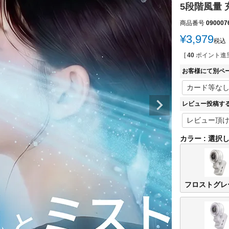
5段階風量 充電
商品番号
090007
¥
3,979
税込
[
40
ポイント進呈
お客様にて別ペ
レビュー投稿す
カラー
選択
フロストグレ