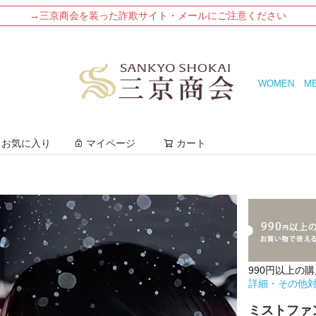
→三京商会を装った詐欺サイト・メールにご注意ください
WOMEN
M
検索
お気に入り
マイページ
カート
990円以上の
詳細・その他
ミストファ