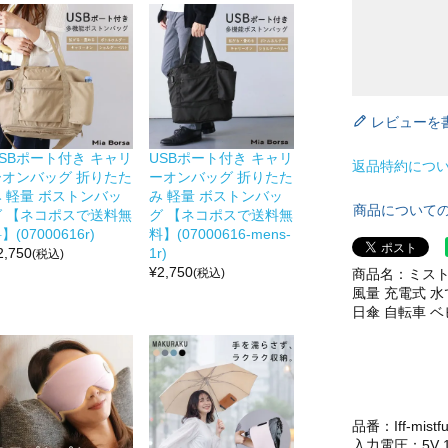
レビューを
SBポート付き キャリ
USBポート付き キャリ
返品特約につ
ーオンバッグ 折りたた
ーオンバッグ 折りたた
み 軽量 ボストンバッ
み 軽量 ボストンバッ
商品について
グ 【ネコポスで送料無
グ 【ネコポスで送料無
】(07000616r)
料】(07000616-mens-
2,750
1r)
(税込)
¥
2,750
商品名：ミスト
(税込)
風量 充電式 水で
日傘 自転車 ベビ
品番：Iff-mistf
入力電圧：5V 