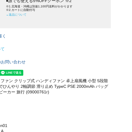
●誰でも使える5%OFFクーポン ※2
※1.北海道・沖縄は別途1,100円送料がかかります
※2.カートに自動付与
→返品について
書く
いて
のお問い合わせ
ファン クリップ式 ハンディファン 卓上扇風機 小型 5段階
ひんやり 2軸調節 滑り止め TypeC PSE 2000mAh バッグ
ーカー 旅行 (09000761r)
un01
1A