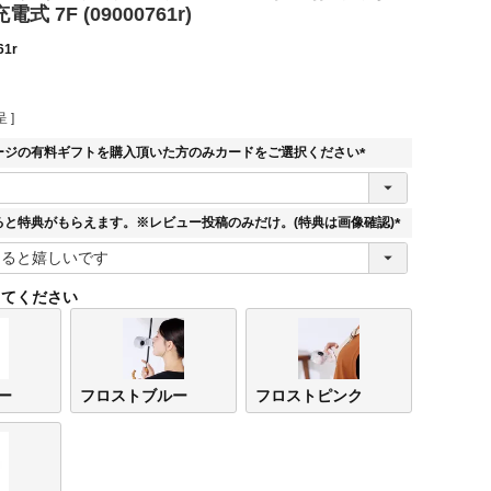
式 7F (09000761r)
61r
 ]
ージの有料ギフトを購入頂いた方のみカードをご選択ください
(
必
須
ると特典がもらえます。※レビュー投稿のみだけ。(特典は画像確認)
)
(
必
須
してください
)
ー
フロストブルー
フロストピンク