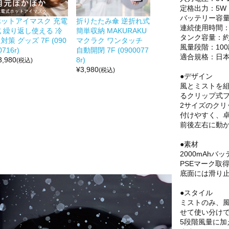
定格出力：5W
バッテリー容量：
ホットアイマスク 充電
折りたたみ傘 逆折れ式
連続使用時間：約
式 繰り返し使える 冷
簡単収納 MAKURAKU
タンク容量：約3
対策 グッズ 7F (090
マクラク ワンタッチ
風量段階：10
0716r)
自動開閉 7F (0900077
適合規格：日本
3,980
8r)
(税込)
¥
3,980
(税込)
●デザイン
風とミストを
るクリップ式
2サイズのク
付けやすく、
前後左右に動
●素材
2000mAhバ
PSEマーク取
底面には滑り
●スタイル
ミストのみ、
せて使い分け
5段階風量に