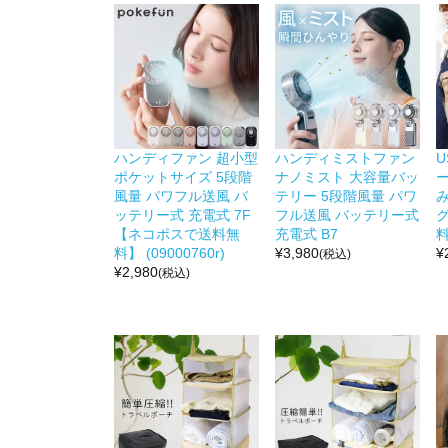
ハンディファン 超小型
ハンディミストファン
U
ポケットサイズ 5段階
ナノミスト 大容量バッ
風量 パワフル送風 バ
テリー 5段階風量 パワ
ッテリー式 充電式 7F
フル送風 バッテリー式
【ネコポスで送料無
充電式 B7
料
料】 (09000760r)
¥
3,980
¥
(税込)
¥
2,980
(税込)