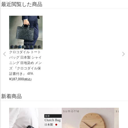
最近閲覧した商品
クロコダイル トート
バッグ 日本製 シャイ
ニング 目地染め メン
ズ 『クロコダイル保
証書付き』 4FA
¥
187,000
(税込)
新着商品