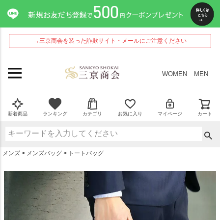
ペー
ジト
ップ
へ
→三京商会を装った詐欺サイト・メールにご注意ください
WOMEN
MEN
新着商品
ランキング
カテゴリ
お気に入り
マイページ
カート
メンズ
メンズバッグ
トートバッグ