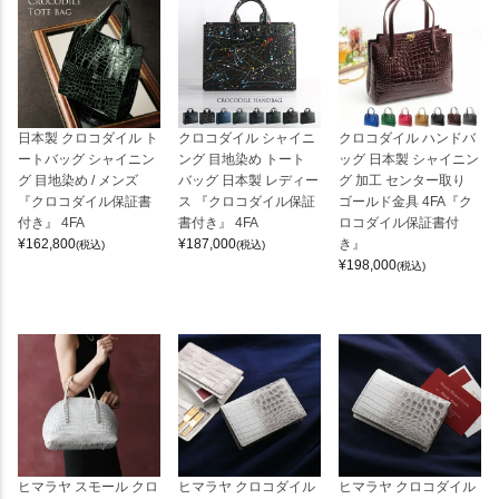
日本製 クロコダイル ト
クロコダイル シャイニ
クロコダイル ハンドバ
ートバッグ シャイニン
ング 目地染め トート
ッグ 日本製 シャイニン
グ 目地染め / メンズ
バッグ 日本製 レディー
グ 加工 センター取り
『クロコダイル保証書
ス 『クロコダイル保証
ゴールド金具 4FA『ク
付き』 4FA
書付き』 4FA
ロコダイル保証書付
¥
162,800
¥
187,000
き』
(税込)
(税込)
¥
198,000
(税込)
ヒマラヤ スモール クロ
ヒマラヤ クロコダイル
ヒマラヤ クロコダイル