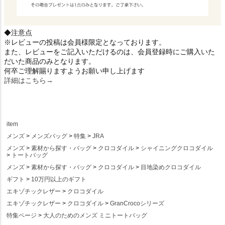
◆注意点
※レビューの投稿は会員様限定となっております。
また、レビューをご記入いただけるのは、会員登録時にご購入いた
だいた商品のみとなります。
何卒ご理解賜りますようお願い申し上げます
詳細はこちら→
item
メンズ
メンズバッグ
特集
JRA
メンズ
素材から探す・バッグ
クロコダイル
シャイニングクロコダイル
トートバッグ
メンズ
素材から探す・バッグ
クロコダイル
目地染めクロコダイル
ギフト
10万円以上のギフト
エキゾチックレザー
クロコダイル
エキゾチックレザー
クロコダイル
GranCrocoシリーズ
特集ページ
大人のためのメンズ ミニトートバッグ