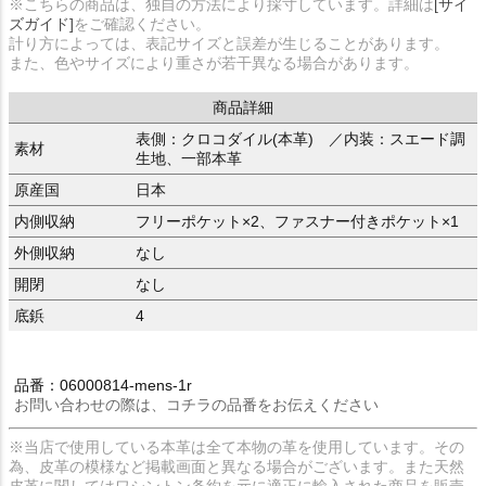
※こちらの商品は、独自の方法により採寸しています。詳細は
[サイ
ズガイド]
をご確認ください。
計り方によっては、表記サイズと誤差が生じることがあります。
また、色やサイズにより重さが若干異なる場合があります。
商品詳細
表側：クロコダイル(本革) ／内装：スエード調
素材
生地、一部本革
原産国
日本
内側収納
フリーポケット×2、ファスナー付きポケット×1
外側収納
なし
開閉
なし
底鋲
4
品番：06000814-mens-1r
お問い合わせの際は、コチラの品番をお伝えください
※当店で使用している本革は全て本物の革を使用しています。その
為、皮革の模様など掲載画面と異なる場合がございます。また天然
皮革に関してはワシントン条約を元に適正に輸入された商品を販売