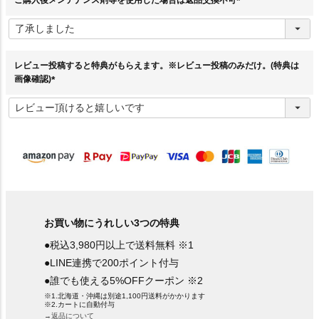
(
必
須
)
レビュー投稿すると特典がもらえます。※レビュー投稿のみだけ。(特典は
画像確認)
(
必
須
)
お買い物にうれしい3つの特典
●税込3,980円以上で送料無料 ※1
●LINE連携で200ポイント付与
●誰でも使える5%OFFクーポン ※2
※1.北海道・沖縄は別途1,100円送料がかかります
※2.カートに自動付与
→返品について