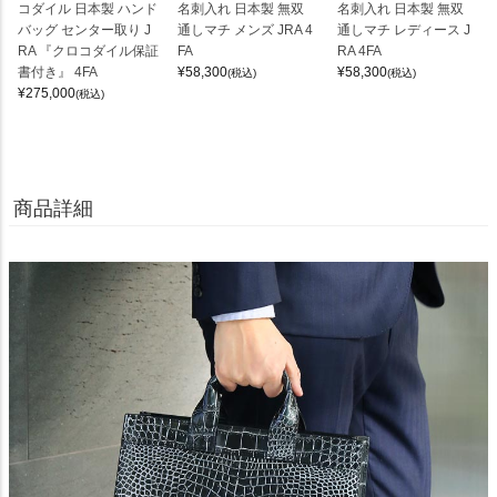
コダイル 日本製 ハンド
名刺入れ 日本製 無双
名刺入れ 日本製 無双
バッグ センター取り J
通しマチ メンズ JRA 4
通しマチ レディース J
RA 『クロコダイル保証
FA
RA 4FA
書付き』 4FA
¥
58,300
¥
58,300
(税込)
(税込)
¥
275,000
(税込)
商品詳細