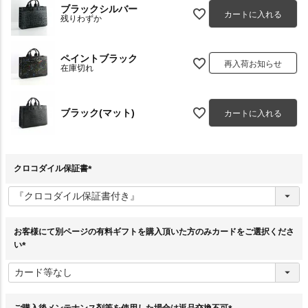
ブラックシルバー
カートに入れる
残りわずか
ペイントブラック
再入荷お知らせ
在庫切れ
ブラック(マット)
カートに入れる
クロコダイル保証書
(
必
須
)
お客様にて別ページの有料ギフトを購入頂いた方のみカードをご選択くださ
い
(
必
須
)
ご購入後メンテナンス剤等を使用した場合は返品交換不可