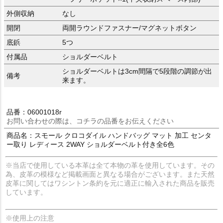
外側収納
なし
開閉
両開ラウンドファスナー/マグネットボタン
底鋲
5つ
付属品
ショルダーベルト
ショルダーベルトは3cm間隔で5段階の調節が出
備考
来ます。
品番：06001018r
お問い合わせの際は、コチラの品番をお伝えください
商品名：スモール クロコダイル ハンドバッグ マット 加工 センタ
ー取り レディース 2WAY ショルダーベルト付き全6色
※当店で使用している本革は全て本物の革を使用しています。その
為、皮革の模様など掲載画面と異なる場合がございます。また天然
皮革に関してはワシントン条約を元に適正に輸入された商品を販売
しています。
※使用上の注意