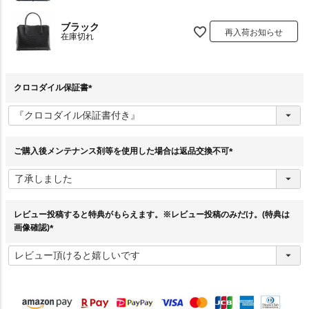
ブラック
再入荷お知らせ
在庫切れ
クロコダイル保証書
(
必
須
)
ご購入後メンテナンス剤等を使用した場合は返品交換不可
(
必
須
)
レビュー投稿すると特典がもらえます。※レビュー投稿のみだけ。(特典は
画像確認)
(
必
須
)