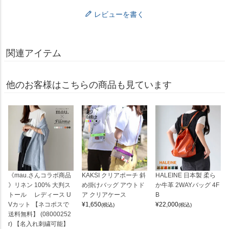
レビューを書く
関連アイテム
他のお客様はこちらの商品も見ています
《mau.さんコラボ商品
KAKSI クリアポーチ 斜
HALEINE 日本製 柔ら
》リネン 100% 大判ス
め掛けバッグ アウトド
か牛革 2WAYバッグ 4F
トール レディース U
ア クリアケース
B
Vカット 【ネコポスで
¥
1,650
¥
22,000
(税込)
(税込)
送料無料】 (08000252
r) 【名入れ刺繍可能】