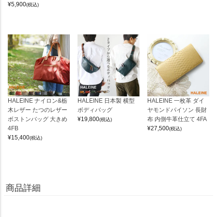
¥
5,900
(税込)
HALEINE ナイロン&栃
HALEINE 日本製 横型
HALEINE 一枚革 ダイ
木レザー たつのレザー
ボディバッグ
ヤモンドパイソン 長財
ボストンバッグ 大きめ
¥
19,800
布 内側牛革仕立て 4FA
(税込)
4FB
¥
27,500
(税込)
¥
15,400
(税込)
商品詳細