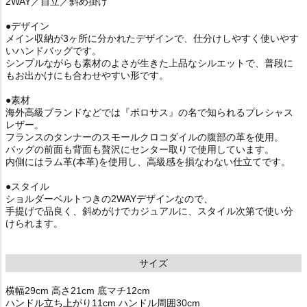
2WAY／自立／斜め掛け
●デザイン
メイン収納が3ヶ所に分かれたデザインで、仕分けしやすく使いやす
いハンドバッグです。
シンプルながらも素材のよさが生きた上品なシルエットで、普段に
もお出かけにも合わせやすい形です。
●素材
海外高級ブランドなどでは『ポロサス』の名で知られるプレシャス
レザー。
フランスのタンナーのスモールクロコダイルの腹部の革を使用。
バッグの前面も背面も贅沢にセンター取りで使用しています。
内側にはラム革(本革)を使用し、高級感を損なわない仕立てです。
●スタイル
ショルダーベルトつきの2WAYデザインなので、
手提げで品良く、斜めがけでカジュアルに、スタイル次第で使い分
けられます。
サイズ
横幅29cm 高さ21cm 底マチ12cm
ハンドル立ち上がり11cm ハンドル周囲30cm