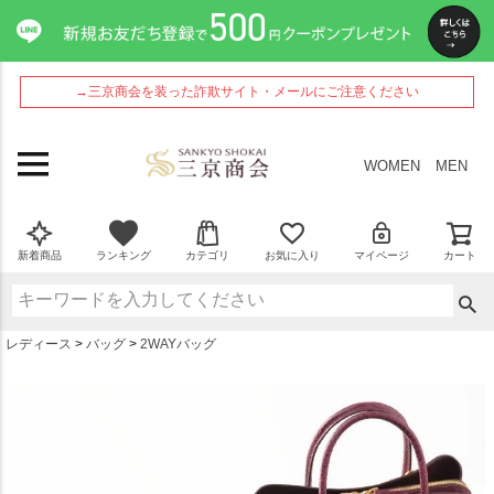
ペー
ジト
ップ
へ
→三京商会を装った詐欺サイト・メールにご注意ください
WOMEN
MEN
新着商品
ランキング
カテゴリ
お気に入り
マイページ
カート
レディース
バッグ
2WAYバッグ