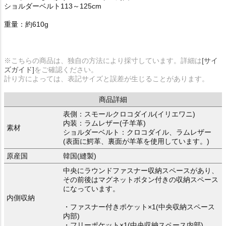
ショルダーベルト113～125cm
重量：約610g
※こちらの商品は、独自の方法により採寸しています。詳細は
[サイ
ズガイド]
をご確認ください。
計り方によっては、表記サイズと誤差が生じることがあります。
商品詳細
表側：スモールクロコダイル(イリエワニ)
内装：ラムレザー(子羊革)
素材
ショルダーベルト：クロコダイル、ラムレザー
(表面に鰐革、裏面が羊革を使用しています。)
原産国
韓国(縫製)
中央にラウンドファスナー収納スペースがあり、
その前後はマグネットボタン付きの収納スペース
になっています。
内側収納
・ファスナー付きポケット×1(中央収納スペース
内部)
・フリーポケット×1(中央収納スペース内部)