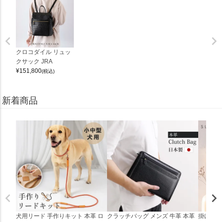
クロコダイル リュッ
クサック JRA
¥
151,800
(税込)
新着商品
犬用リード 手作りキット 本革 ロ
クラッチバッグ メンズ 牛革 本革
掛け時計