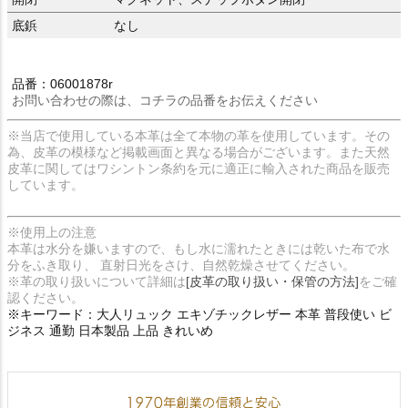
底鋲
なし
品番：06001878r
お問い合わせの際は、コチラの品番をお伝えください
※当店で使用している本革は全て本物の革を使用しています。その
為、皮革の模様など掲載画面と異なる場合がございます。また天然
皮革に関してはワシントン条約を元に適正に輸入された商品を販売
しています。
※使用上の注意
本革は水分を嫌いますので、もし水に濡れたときには乾いた布で水
分をふき取り、 直射日光をさけ、自然乾燥させてください。
※革の取り扱いについて詳細は
[皮革の取り扱い・保管の方法]
をご確
認ください。
※キーワード：大人リュック エキゾチックレザー 本革 普段使い ビ
ジネス 通勤 日本製品 上品 きれいめ