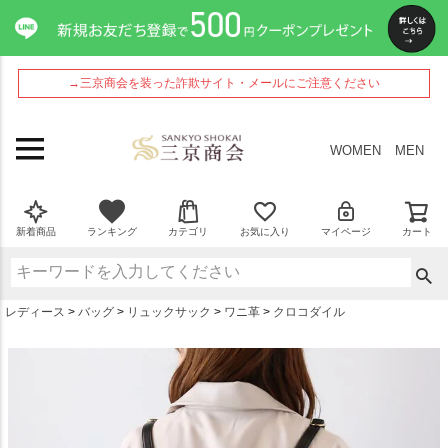
ペー
ジト
ップ
へ
→三京商会を装った詐欺サイト・メールにご注意ください
WOMEN
MEN
新着商品
ランキング
カテゴリ
お気に入り
マイページ
カート
レディース
バッグ
リュックサック
ワニ革
クロコダイル