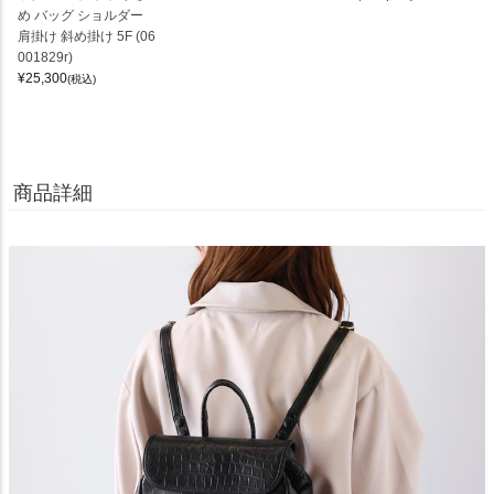
め バッグ ショルダー
肩掛け 斜め掛け 5F (06
001829r)
¥
25,300
(税込)
商品詳細