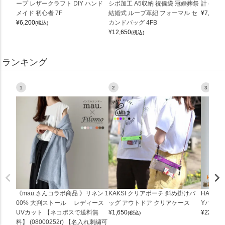
ープ レザークラフト DIY ハンド
シボ加工 A5収納 祝儀袋 冠婚葬祭
計 (0900
メイド 初心者 7F
結婚式 ループ革紐 フォーマル セ
¥
7,150
(
¥
6,200
カンドバッグ 4FB
(税込)
¥
12,650
(税込)
ランキング
1
2
3
《mau.さんコラボ商品 》リネン 1
KAKSI クリアポーチ 斜め掛けバ
HALEI
00% 大判ストール レディース
ッグ アウトドア クリアケース
Yバッグ 
UVカット 【ネコポスで送料無
¥
1,650
¥
22,000
(税込)
料】 (08000252r) 【名入れ刺繍可