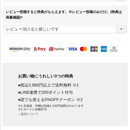
須
)
レビュー投稿すると特典がもらえます。※レビュー投稿のみだけ。(特典は
画像確認)
(
必
須
)
お買い物にうれしい3つの特典
●税込3,980円以上で送料無料 ※1
●LINE連携で200ポイント付与
●誰でも使える5%OFFクーポン ※2
※1.北海道・沖縄は別途1,100円送料がかかります
※2.カートに自動付与
→返品について