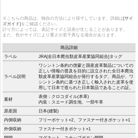
※こちらの商品は、独自の方法により採寸しています。詳細は
[サイ
ズガイド]
をご確認ください。
計り方によっては、表記サイズと誤差が生じることがあります。
また、色やサイズにより重さが若干異なる場合があります。
商品詳細
ラベル
JRA[全日本爬虫類皮革産業協同組合]タッグ
ワシントン条約の啓蒙と国産皮革製品についての
正しい情報の普及を目的に設立された全日本爬虫
ラベル説明
類皮革産業協同組合が発行するタグ。商品が、ワ
シントン条約に基づき正しく輸入された皮革を使
用して日本で造られた日本製品であることの証。
表側：クロコダイル(本革)
素材
内装：スエード調生地、一部牛革
原産国
日本(縫製)
内側収納
フリーポケット×2、ファスナー付きポケット×1
外側収納
ファスナー付きポケット×1
開閉
マグネット、スナップボタン開閉