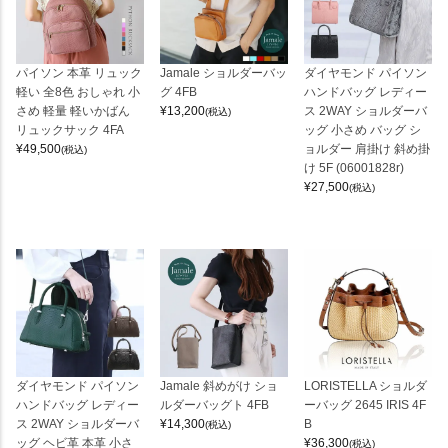
パイソン 本革 リュック
Jamale ショルダーバッ
ダイヤモンド パイソン
軽い 全8色 おしゃれ 小
グ 4FB
ハンドバッグ レディー
さめ 軽量 軽いかばん
¥
13,200
ス 2WAY ショルダーバ
(税込)
リュックサック 4FA
ッグ 小さめ バッグ シ
¥
49,500
ョルダー 肩掛け 斜め掛
(税込)
け 5F (06001828r)
¥
27,500
(税込)
ダイヤモンド パイソン
Jamale 斜めがけ ショ
LORISTELLA ショルダ
ハンドバッグ レディー
ルダーバッグト 4FB
ーバッグ 2645 IRIS 4F
ス 2WAY ショルダーバ
¥
14,300
B
(税込)
ッグ ヘビ革 本革 小さ
¥
36,300
(税込)