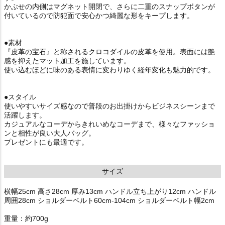
かぶせの内側はマグネット開閉で、さらに二重のスナップボタンが
付いているので防犯面で安心かつ綺麗な形をキープします。
●素材
『皮革の宝石』と称されるクロコダイルの皮革を使用。表面には艶
感を抑えたマット加工を施しています。
使い込むほどに味のある表情に変わりゆく経年変化も魅力的です。
●スタイル
使いやすいサイズ感なので普段のお出掛けからビジネスシーンまで
活躍します。
カジュアルなコーデからきれいめなコーデまで、様々なファッショ
ンと相性が良い大人バッグ。
プレゼントにも最適です。
サイズ
横幅25cm 高さ28cm 厚み13cm ハンドル立ち上がり12cm ハンドル
周囲28cm ショルダーベルト60cm-104cm ショルダーベルト幅2cm
重量：約700g