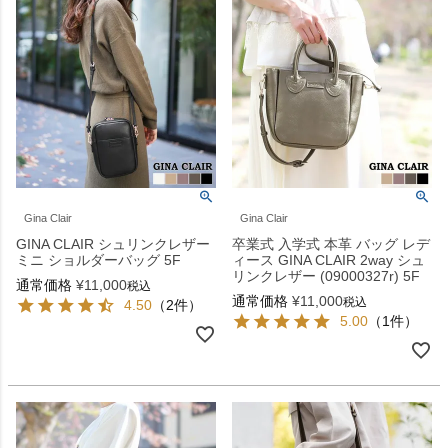
Gina Clair
Gina Clair
GINA CLAIR シュリンクレザー
卒業式 入学式 本革 バッグ レデ
ミニ ショルダーバッグ 5F
ィース GINA CLAIR 2way シュ
リンクレザー (09000327r) 5F
通常価格
¥
11,000
税込
通常価格
¥
11,000
税込
4.50
（2件）
5.00
（1件）