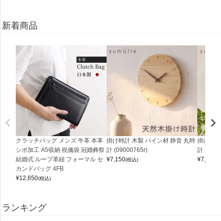
新着商品
クラッチバッグ メンズ 牛革 本革
掛け時計 木製 パイン材 静音 丸時
掛け時計
シボ加工 A5収納 祝儀袋 冠婚葬祭
計 (09000765r)
計 (0900
結婚式 ループ革紐 フォーマル セ
¥
7,150
¥
7,150
(税込)
(
カンドバッグ 4FB
¥
12,650
(税込)
ランキング