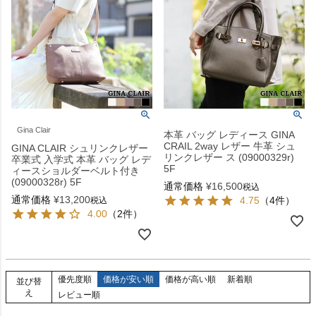
Gina Clair
本革 バッグ レディース GINA
CRAIL 2way レザー 牛革 シュ
GINA CLAIR シュリンクレザー
リンクレザー ス (09000329r)
卒業式 入学式 本革 バッグ レデ
5F
ィースショルダーベルト付き
(09000328r) 5F
通常価格
¥
16,500
税込
通常価格
¥
13,200
4.75
（4件）
税込
4.00
（2件）
優先度順
価格が安い順
価格が高い順
新着順
並び替
え
レビュー順