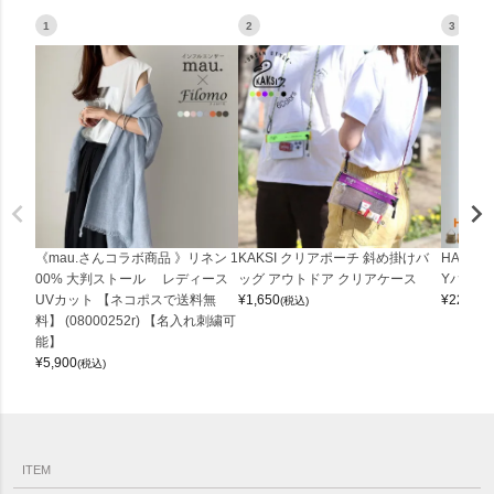
1
2
3
《mau.さんコラボ商品 》リネン 1
KAKSI クリアポーチ 斜め掛けバ
HALEI
00% 大判ストール レディース
ッグ アウトドア クリアケース
Yバッグ 
UVカット 【ネコポスで送料無
¥
1,650
¥
22,000
(税込)
料】 (08000252r) 【名入れ刺繍可
能】
¥
5,900
(税込)
ITEM