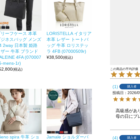
ブリーフケース 本革
LORISTELLA イタリア
ビジネスバッグ メンズ
本革 レザー トートバ
4 2way 日本製 姫路
ッグ 牛革 ロリステッ
レザー 牛革 ブランド
ラ 4FB (07000509r)
ALEINE 4FA (070007
¥
38,500
(税込)
6-mens-1r)
52,800
(税込)
1
購入者
投稿日
2026/0
高級感があり
母の日にプ
ieno spira 牛革 ショ
Jamale ショルダーバ
4
購入者