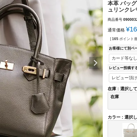
本革 バッグ 
ュリンクレザー 
商品番号
090003
¥
16
通常価格
[
165
ポイント進
お客様にて別ペ
レビュー投稿す
在庫
選択し
在庫
カラー
選択