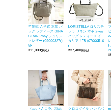
卒業式 入学式 本革 バ
LORISTELLA ロリステ
ッグ レディース GINA
ッラ リネン 本革 2way
CLAIR 2way シュリン
バッグ レディース イ
A
クレザー (09000327r)
タリア 4FB (07000510
5F
r)
H
¥
11,000
¥
37,400
2
(税込)
(税込)
¥
《acoさんコラボ商品
クロコダイル ハンドバ
m