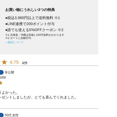
お買い物にうれしい3つの特典
●税込3,980円以上で送料無料 ※1
●LINE連携で200ポイント付与
●誰でも使える5%OFFクーポン ※2
※1.北海道・沖縄は別途1,100円送料がかかります
※2.カートに自動付与
→返品について
4.75
4
非公開
5/09
よかった。

レゼントしましたが、とても喜んでくれました。
50代
女性