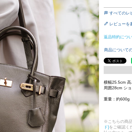
すべてのレ
レビューを
返品特約につ
商品について
横幅25.5cm 
周囲28cm シ
重量：約600g
※こちらの商
ド]
をご確認く