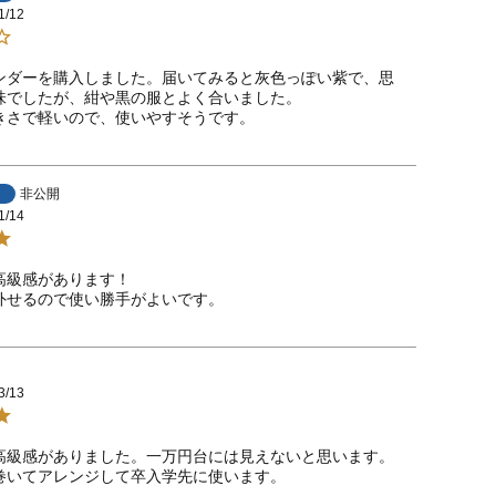
1/12
ンダーを購入しました。届いてみると灰色っぽい紫で、思
味でしたが、紺や黒の服とよく合いました。

きさで軽いので、使いやすそうです。
非公開
1/14
高級感があります！

外せるので使い勝手がよいです。
3/13
高級感がありました。一万円台には見えないと思います。

巻いてアレンジして卒入学先に使います。