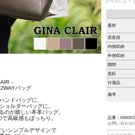
計り方によっ
素材
原産国
内側収納
外側収納
開閉
底鋲
AIR -
付属品
2WAYバッグ
備考
ハンドバッグに、
ショルダーバッグに。
えるのが嬉しい本革バッグ。
品番：090003
ので高級感もばっちり。
お問い合わせ
すいシンプルデザインで