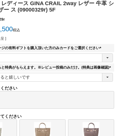
レディース GINA CRAIL 2way レザー 牛革 シ
ス (09000329r) 5F
29r
,500
税込
呈 ]
ージの有料ギフトを購入頂いた方のみカードをご選択ください
(
必
須
ると特典がもらえます。※レビュー投稿のみだけ。(特典は画像確認)
)
(
必
須
てください
)
してください