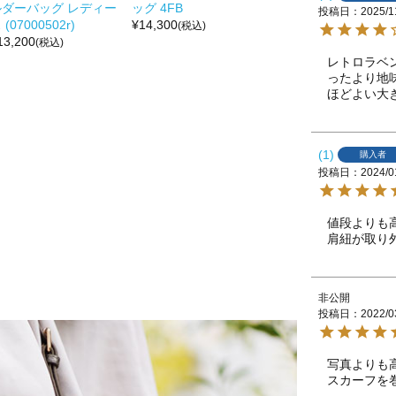
ルダーバッグ レディー
ッグ 4FB
投稿日
2025/1
 (07000502r)
¥
14,300
(税込)
13,200
(税込)
レトロラベ
ったより地
ほどよい大
1
購入者
投稿日
2024/0
値段よりも
肩紐が取り
非公開
投稿日
2022/0
写真よりも
スカーフを