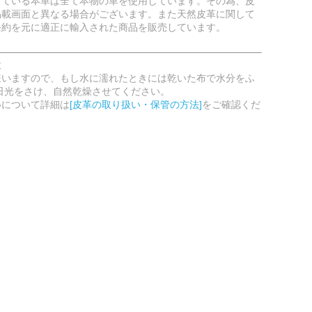
している本革は全て本物の革を使用しています。その為、皮
掲載画面と異なる場合がございます。また天然皮革に関して
条約を元に適正に輸入された商品を販売しています。
意
嫌いますので、もし水に濡れたときには乾いた布で水分をふ
日光をさけ、自然乾燥させてください。
いについて詳細は
[皮革の取り扱い・保管の方法]
をご確認くだ