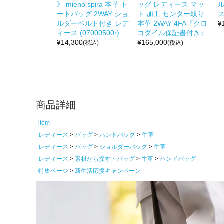
》 mieno spira 本革 ト
ッグ レディース マッ
ートバッグ 2WAY ショ
ト 加工 センター取り
ス
ルダーベルト付き レデ
本革 2WAY 4FA『クロ
¥
ィース (07000500r)
コダイル保証書付き』
¥
14,300
¥
165,000
(税込)
(税込)
商品詳細
item
レディース
バッグ
ハンドバッグ
牛革
レディース
バッグ
ショルダーバッグ
牛革
レディース
素材から探す・バッグ
牛革
ハンドバッグ
特集ページ
新生活応援キャンペーン