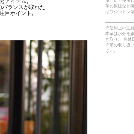
※当店で使用
秀アイテム。
革の模様など
のバランスが取れた
はワシントン
注目ポイント。
※使用上の注
本革は水分を
き取り、 直射
※革の取り扱
さい。