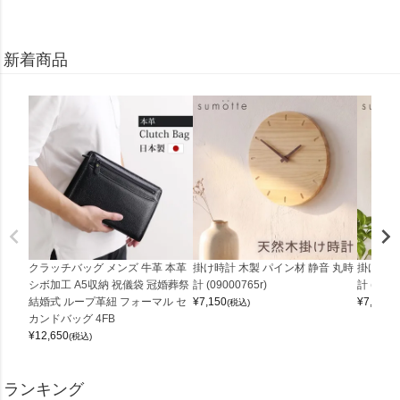
新着商品
クラッチバッグ メンズ 牛革 本革
掛け時計 木製 パイン材 静音 丸時
掛け時計
シボ加工 A5収納 祝儀袋 冠婚葬祭
計 (09000765r)
計 (0900
結婚式 ループ革紐 フォーマル セ
¥
7,150
¥
7,150
(税込)
(
カンドバッグ 4FB
¥
12,650
(税込)
ランキング