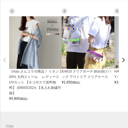
1
2
3
《mau.さんコラボ商品 》リネン 1
KAKSI クリアポーチ 斜め掛けバ
HALEI
00% 大判ストール レディース
ッグ アウトドア クリアケース
Yバッグ 
UVカット 【ネコポスで送料無
¥
1,650
¥
22,000
(税込)
料】 (08000252r) 【名入れ刺繍可
能】
¥
5,900
(税込)
ITEM