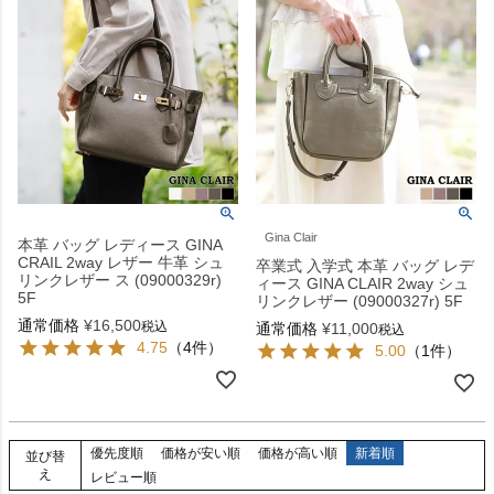
Gina Clair
本革 バッグ レディース GINA
CRAIL 2way レザー 牛革 シュ
卒業式 入学式 本革 バッグ レデ
リンクレザー ス (09000329r)
ィース GINA CLAIR 2way シュ
5F
リンクレザー (09000327r) 5F
通常価格
¥
16,500
税込
通常価格
¥
11,000
税込
4.75
（4件）
5.00
（1件）
優先度順
価格が安い順
価格が高い順
新着順
並び替
え
レビュー順