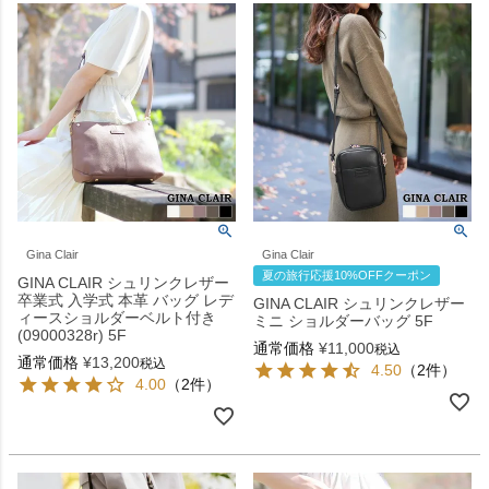
Gina Clair
Gina Clair
夏の旅行応援10%OFFクーポン
GINA CLAIR シュリンクレザー
卒業式 入学式 本革 バッグ レデ
GINA CLAIR シュリンクレザー
ィースショルダーベルト付き
ミニ ショルダーバッグ 5F
(09000328r) 5F
通常価格
¥
11,000
税込
通常価格
¥
13,200
税込
4.50
（2件）
4.00
（2件）