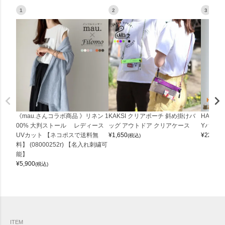
1
2
3
《mau.さんコラボ商品 》リネン 1
KAKSI クリアポーチ 斜め掛けバ
HALEI
00% 大判ストール レディース
ッグ アウトドア クリアケース
Yバッグ 
UVカット 【ネコポスで送料無
¥
1,650
¥
22,000
(税込)
料】 (08000252r) 【名入れ刺繍可
能】
¥
5,900
(税込)
ITEM