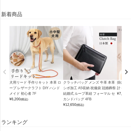
新着商品
犬用リード 手作りキット 本革 ロ
クラッチバッグ メンズ 牛革 本革
掛け時計
ープ レザークラフト DIY ハンド
シボ加工 A5収納 祝儀袋 冠婚葬祭
計 (0900
メイド 初心者 7F
結婚式 ループ革紐 フォーマル セ
¥
7,150
(
¥
6,200
カンドバッグ 4FB
(税込)
¥
12,650
(税込)
ランキング