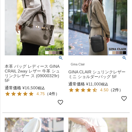
Gina Clair
本革 バッグ レディース GINA
CRAIL 2way レザー 牛革 シュ
GINA CLAIR シュリンクレザー
リンクレザー ス (09000329r)
ミニ ショルダーバッグ 5F
5F
通常価格
¥
11,000
税込
通常価格
¥
16,500
税込
4.50
（2件）
4.75
（4件）