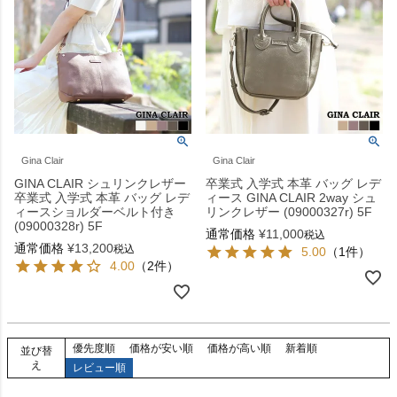
Gina Clair
Gina Clair
GINA CLAIR シュリンクレザー
卒業式 入学式 本革 バッグ レデ
卒業式 入学式 本革 バッグ レデ
ィース GINA CLAIR 2way シュ
ィースショルダーベルト付き
リンクレザー (09000327r) 5F
(09000328r) 5F
通常価格
¥
11,000
税込
通常価格
¥
13,200
税込
5.00
（1件）
4.00
（2件）
優先度順
価格が安い順
価格が高い順
新着順
並び替
え
レビュー順