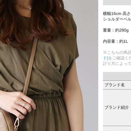
横幅16cm 高さ
ショルダーベルト
重量：約280g
内容量：約1L
※こちらの商
ド]
をご確認く
計り方によっ
ブランド名
ブランド紹介