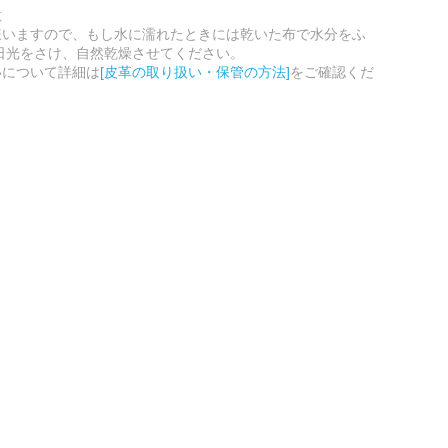
意
嫌いますので、もし水に濡れたときには乾いた布で水分をふ
日光をさけ、自然乾燥させてください。
いについて詳細は
[皮革の取り扱い・保管の方法]
をご確認くだ