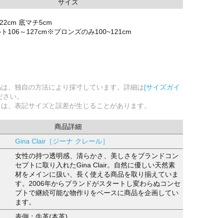
サイズ
22cm 底マチ5cm
106～127cm※ブロンズのみ100~121cm
品は、独自の方法により採寸しています。詳細は
[サイズガイ
ださい。
ては、表記サイズと誤差が生じることがあります。
商品詳細
Gina Clair［ジーナ クレール］
女性の持つ透明感、清らかさ、美しさをブランドコン
セプトに取り入れたGina Clair。自然に優しい天然素
材をメインに扱い、長く使える商品を取り揃えていま
す。2006年からブランドがスタートし変わらぬコンセ
プトで継続可能な物作りをベースに商品を企画してい
ます。
表側：牛革(本革)