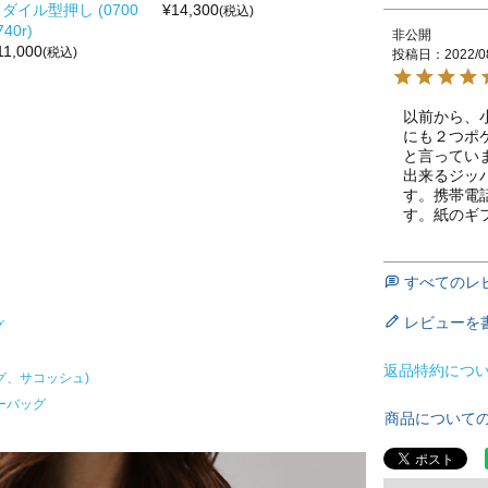
ダイル型押し (0700
¥
14,300
(税込)
740r)
非公開
11,000
(税込)
投稿日
2022/0
以前から、
にも２つポ
と言ってい
出来るジッ
す。携帯電
す。紙のギ
すべてのレ
レビューを
グ
返品特約につ
グ、サコッシュ)
ーバッグ
商品について