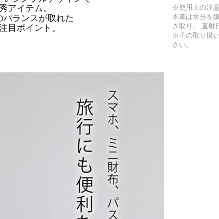
※使用上の注
秀アイテム。
本革は水分を
のバランスが取れた
き取り、 直射
注目ポイント。
※革の取り扱
さい。