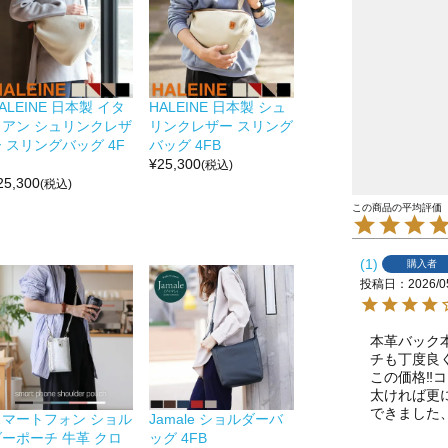
ALEINE 日本製 イタ
HALEINE 日本製 シュ
リアン シュリンクレザ
リンクレザー スリング
 スリングバッグ 4F
バッグ 4FB
¥
25,300
(税込)
25,300
(税込)
1
購入者
投稿日
2026/0
本革バック
チも丁度良
この価格‼︎
太ければ更
できました
スマートフォン ショル
Jamale ショルダーバ
ダーポーチ 牛革 クロ
ッグ 4FB