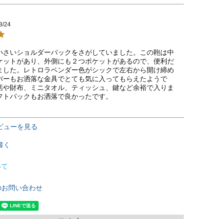
8/24
小さいショルダーバックをさがしていました。この鞄は中
ケットがあり、外側にも２つポケットがあるので、便利だ
ました。レトロラベンダー色がシックで左右から開け締め
パーもお洒落な金具でとても気に入ってもらえたようで
話や財布、ミニタオル、ティッシュ、鍵など余裕で入りま
フトバックもお洒落で良かったです。
ビューを見る
書く
いて
のお問い合わせ