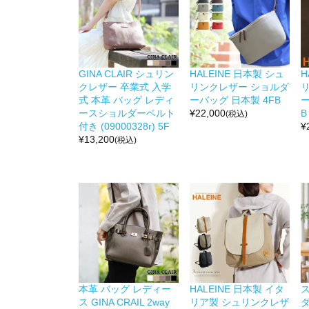
GINA CLAIR シュリン
HALEINE 日本製 シュ
H
クレザー 卒業式 入学
リンクレザー ショルダ
式 本革 バッグ レディ
ーバッグ 日本製 4FB
ー
ースショルダーベルト
¥
22,000
B
(税込)
付き (09000328r) 5F
¥
¥
13,200
(税込)
本革 バッグ レディー
HALEINE 日本製 イタ
ス GINA CRAIL 2way
リア製 シュリンクレザ