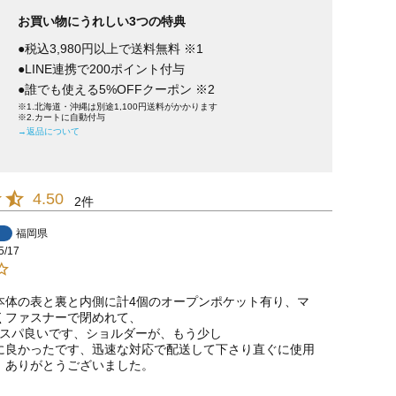
お買い物にうれしい3つの特典
●税込3,980円以上で送料無料 ※1
●LINE連携で200ポイント付与
●誰でも使える5%OFFクーポン ※2
※1.北海道・沖縄は別途1,100円送料がかかります
※2.カートに自動付与
→返品について
4.50
2
福岡県
5/17
本体の表と裏と内側に計4個のオープンポケット有り、マ
くファスナーで閉めれて、

コスパ良いです、ショルダーが、もう少し

に良かったです、迅速な対応で配送して下さり直ぐに使用
、ありがとうございました。