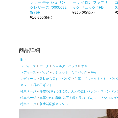
レザー 牛革 シュリン
ー ナイロン ファブリ
コ
クレザー ス (0900032
ック リュック 4FB
0
9r) 5F
¥
26,400
¥
(税込)
¥
16,500
(税込)
商品詳細
item
レディース
バッグ
ショルダーバッグ
牛革
レディース
バッグ
ポシェット・ミニバッグ
牛革
レディース
素材から探す・バッグ
牛革
ポシェット・ミニバッ
ギフト
母の日ギフト
特集ページ
帰省や旅行に使える、大人の旅行バッグ(ボストンバッ
特集ページ
本革なのに500g以下！軽く肩のこらない！？ショルダ
特集ページ
新生活応援キャンペーン