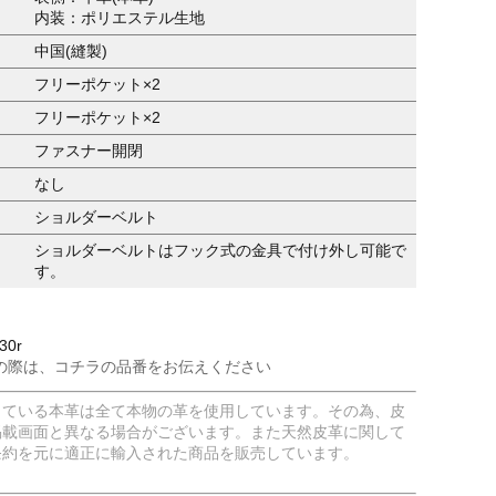
内装：ポリエステル生地
中国(縫製)
フリーポケット×2
フリーポケット×2
ファスナー開閉
なし
ショルダーベルト
ショルダーベルトはフック式の金具で付け外し可能で
す。
30r
の際は、コチラの品番をお伝えください
している本革は全て本物の革を使用しています。その為、皮
掲載画面と異なる場合がございます。また天然皮革に関して
条約を元に適正に輸入された商品を販売しています。