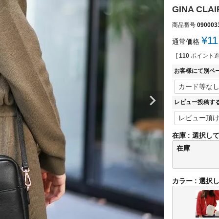
GINA C
商品番号
090003
¥
11
通常価格
[
110
ポイント進
お客様にて別ペ
レビュー投稿す
在庫
選択し
在庫
カラー
選択