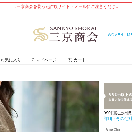
→三京商会を装った詐欺サイト・メールにご注意ください
WOMEN
M
検索
お気に入り
マイページ
カート
990円以上の
詳細・その他
Gina Clair