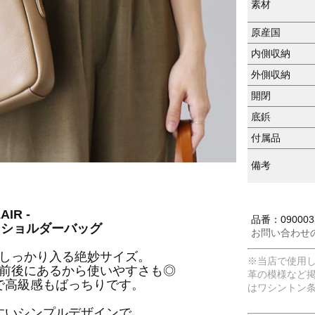
素材
原産国
内側収納
外側収納
開閉
底鋲
付属品
備考
AIR -
品番：090003
ニショルダーバッグ
お問い合わせ
しっかり入る絶妙サイズ。
※当店で使用
前後にあるから使いやすさも◎
革の模様など
で高級感もばっちりです。
はワシントン
すいシンプルデザインで