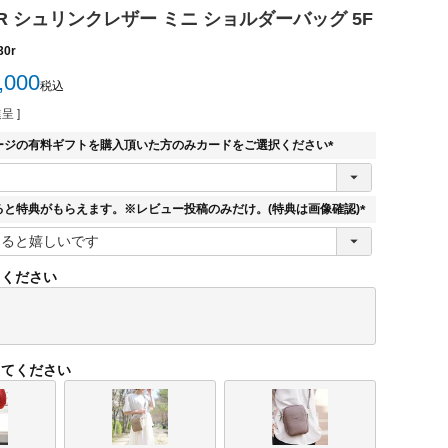
LAIR シュリンクレザー ミニ ショルダーバッグ 5F
30r
,000
税込
呈 ]
ージの有料ギフトを購入頂いた方のみカードをご選択ください
(
必
須
ると特典がもらえます。※レビュー投稿のみだけ。(特典は画像確認)
)
(
必
須
てください
)
してください