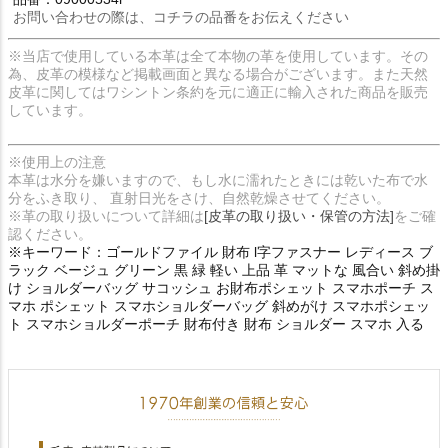
お問い合わせの際は、コチラの品番をお伝えください
※当店で使用している本革は全て本物の革を使用しています。その
為、皮革の模様など掲載画面と異なる場合がございます。また天然
皮革に関してはワシントン条約を元に適正に輸入された商品を販売
しています。
※使用上の注意
本革は水分を嫌いますので、もし水に濡れたときには乾いた布で水
分をふき取り、 直射日光をさけ、自然乾燥させてください。
※革の取り扱いについて詳細は
[皮革の取り扱い・保管の方法]
をご確
認ください。
※キーワード：ゴールドファイル 財布 l字ファスナー レディース ブ
ラック ベージュ グリーン 黒 緑 軽い 上品 革 マットな 風合い 斜め掛
け ショルダーバッグ サコッシュ お財布ポシェット スマホポーチ ス
マホ ポシェット スマホショルダーバッグ 斜めがけ スマホポシェッ
ト スマホショルダーポーチ 財布付き 財布 ショルダー スマホ 入る