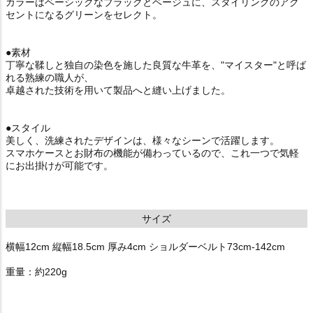
カラーはベーシックなブラックとベージュに、スタイリングのアク
セントになるグリーンをセレクト。
●素材
丁寧な鞣しと独自の染色を施した良質な牛革を、"マイスター"と呼ば
れる熟練の職人が、
卓越された技術を用いて製品へと縫い上げました。
●スタイル
美しく、洗練されたデザインは、様々なシーンで活躍します。
スマホケースとお財布の機能が備わっているので、これ一つで気軽
にお出掛けが可能です。
サイズ
横幅12cm 縦幅18.5cm 厚み4cm ショルダーベルト73cm-142cm
重量：約220g