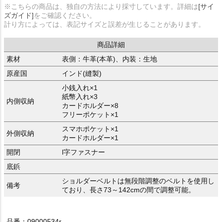
※こちらの商品は、独自の方法により採寸しています。詳細は
[サイ
ズガイド]
をご確認ください。
計り方によっては、表記サイズと誤差が生じることがあります。
商品詳細
素材
表側：牛革(本革)、内装：生地
原産国
インド(縫製)
小銭入れ×1
紙幣入れ×3
内側収納
カードホルダー×8
フリーポケット×1
スマホポケット×1
外側収納
カードホルダー×1
開閉
l字ファスナー
底鋲
ショルダーベルトは無段階調整のベルトを使用し
備考
ており、長さ73～142cmの間で調整可能。
品番：09000534r