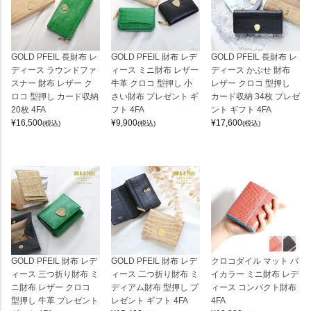
GOLD PFEIL 長財布 レ
GOLD PFEIL 財布 レデ
GOLD PFEIL 長財布 レ
ディース ラウンドファ
ィース ミニ財布 レザー
ディース かぶせ 財布
スナー 財布 レザー ク
牛革 クロコ 型押し 小
レザー クロコ 型押し
ロコ 型押し カード収納
さい財布 プレゼント ギ
カード収納 34枚 プレゼ
20枚 4FA
フト 4FA
ント ギフト 4FA
¥
16,500
¥
9,900
¥
17,600
(税込)
(税込)
(税込)
GOLD PFEIL 財布 レデ
GOLD PFEIL 財布 レデ
クロコダイル マット バ
ィース 三つ折り財布 ミ
ィース 二つ折り財布 ミ
イカラー ミニ財布 レデ
ニ財布 レザー クロコ
ディアム財布 型押し プ
ィース コンパクト財布
型押し 牛革 プレゼント
レゼント ギフト 4FA
4FA