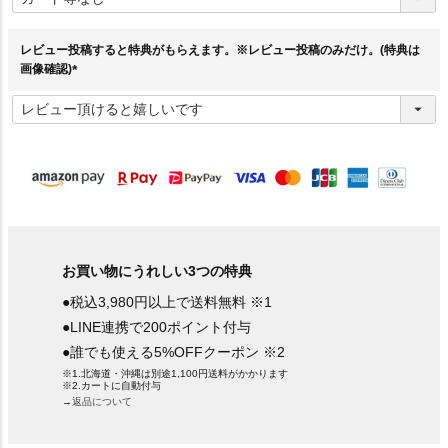
須
)
レビュー投稿すると特典がもらえます。※レビュー投稿のみだけ。(特典は
画像確認)
(
必
須
)
お買い物にうれしい3つの特典
●税込3,980円以上で送料無料 ※1
●LINE連携で200ポイント付与
●誰でも使える5%OFFクーポン ※2
※1.北海道・沖縄は別途1,100円送料がかかります
※2.カートに自動付与
→返品について