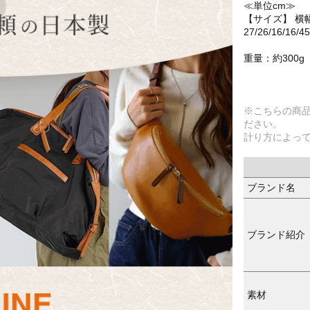
≪単位cm≫
【サイズ】 横
27/26/16/16/45
重量：約300g
※こちらの商
ださい。
計り方によっ
ブランド名
ブランド紹介
素材