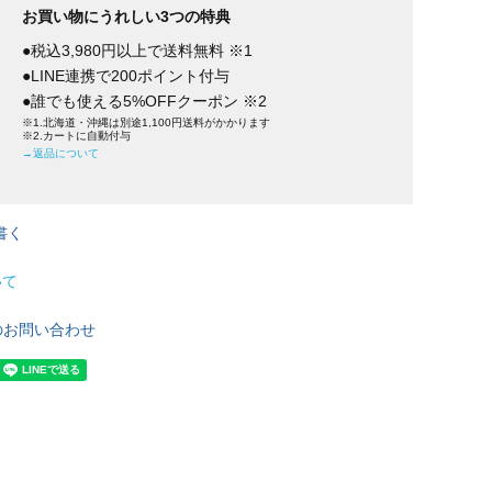
お買い物にうれしい3つの特典
●税込3,980円以上で送料無料 ※1
●LINE連携で200ポイント付与
●誰でも使える5%OFFクーポン ※2
※1.北海道・沖縄は別途1,100円送料がかかります
※2.カートに自動付与
→返品について
書く
いて
のお問い合わせ