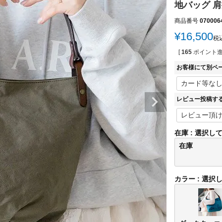
地バッグ 肩
商品番号
070006
¥
16,500
税
[
165
ポイント進
お客様にて別ペ
レビュー投稿す
在庫
選択し
在庫
カラー
選択