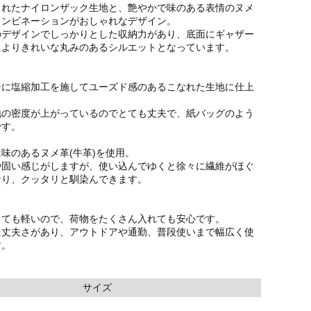
されたナイロンザック生地と、艶やかで味のある表情のヌメ
コンビネーションがおしゃれなデザイン。
のデザインでしっかりとした収納力があり、底面にギャザー
によりきれいな丸みのあるシルエットとなっています。
ンに塩縮加工を施してユーズド感のあるこなれた生地に仕上
地の密度が上がっているのでとても丈夫で、紙バッグのよう
です。
味のあるヌメ革(牛革)を使用。
や固い感じがしますが、使い込んでゆくと徐々に繊維がほぐ
なり、クッタリと馴染んできます。
とても軽いので、荷物をたくさん入れても安心です。
た丈夫さがあり、アウトドアや通勤、普段使いまで幅広く使
す。
サイズ