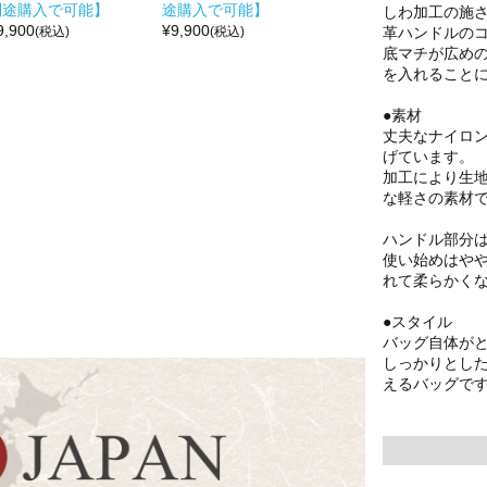
別途購入で可能】
途購入で可能】
しわ加工の施
9,900
¥
9,900
革ハンドルの
(税込)
(税込)
底マチが広め
を入れること
●素材
丈夫なナイロ
げています。
加工により生
な軽さの素材
ハンドル部分は
使い始めはや
れて柔らかく
●スタイル
バッグ自体が
しっかりとし
えるバッグで