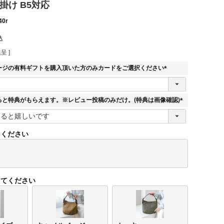
掛け B5対応
40r
込
呈 ]
ージの有料ギフトを購入頂いた方のみカードをご選択ください
(
必
須
ると特典がもらえます。※レビュー投稿のみだけ。(特典は画像確認)
)
(
必
須
てください
)
してください