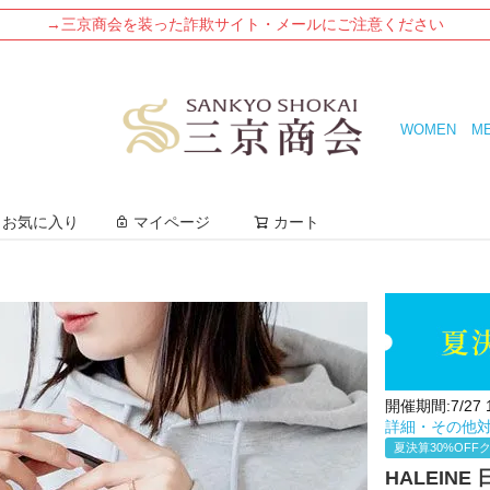
→三京商会を装った詐欺サイト・メールにご注意ください
WOMEN
M
検索
お気に入り
マイページ
カート
開催期間:7/27 12
詳細・その他
夏決算30%OFF
HALEIN