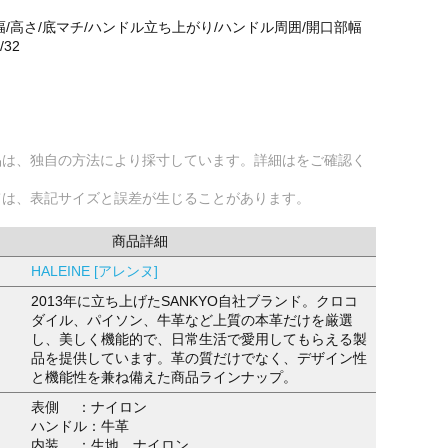
幅/高さ/底マチ/ハンドル立ち上がり/ハンドル周囲/開口部幅
/32
品は、独自の方法により採寸しています。詳細はをご確認く
ては、表記サイズと誤差が生じることがあります。
商品詳細
HALEINE [アレンヌ]
2013年に立ち上げたSANKYO自社ブランド。クロコ
ダイル、パイソン、牛革など上質の本革だけを厳選
し、美しく機能的で、日常生活で愛用してもらえる製
品を提供しています。革の質だけでなく、デザイン性
と機能性を兼ね備えた商品ラインナップ。
表側 ：ナイロン
ハンドル：牛革
内装 ：生地、ナイロン