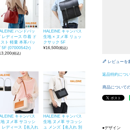
ALEINE ハンドバッ
HALEINE キャンパス
 レディース 巾着 ド
生地 × ヌメ革 リュッ
ロスト 軽量 本革バッ
クサック 5F
 5F (07000542r)
¥
16,500
(税込)
13,200
(税込)
レビューを
返品特約につ
商品について
ALEINE キャンパス
HALEINE キャンバス
生地 ヌメ革 サコッシ
生地 ヌメ革 サコッシ
ュ レディース【名入れ
ュ メンズ【名入れ 別
●デザイン