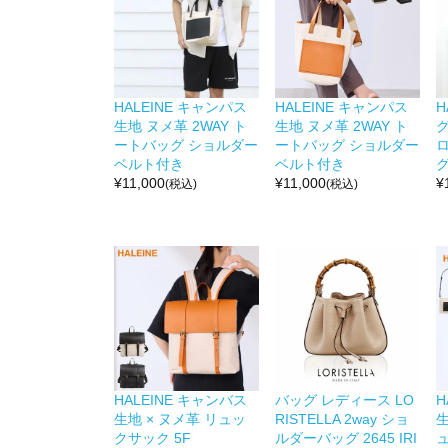
HALEINE キャンパス
HALEINE キャンパス
H
生地 ヌメ革 2WAY ト
生地 ヌメ革 2WAY ト
グ
ートバッグ ショルダー
ートバッグ ショルダー
ベルト付き
ベルト付き
グ
¥
11,000
¥
11,000
¥
(税込)
(税込)
HALEINE キャンバス
バッグ レディース LO
H
生地 × ヌメ革 リュッ
RISTELLA 2way ショ
クサック 5F
ルダーバッグ 2645 IRI