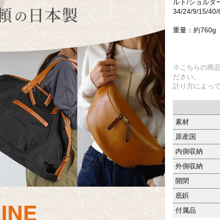
ルト/ショルダ
34/24/9/15/40/
重量：約760g
※こちらの商
ださい。
計り方によっ
素材
原産国
内側収納
外側収納
開閉
底鋲
付属品