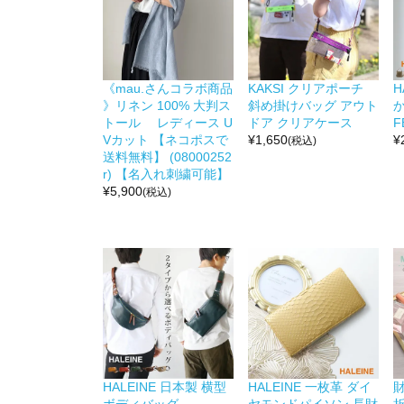
《mau.さんコラボ商品
KAKSI クリアポーチ
H
》リネン 100% 大判ス
斜め掛けバッグ アウト
か
トール レディース U
ドア クリアケース
F
Vカット 【ネコポスで
¥
1,650
¥
(税込)
送料無料】 (08000252
r) 【名入れ刺繍可能】
¥
5,900
(税込)
HALEINE 日本製 横型
HALEINE 一枚革 ダイ