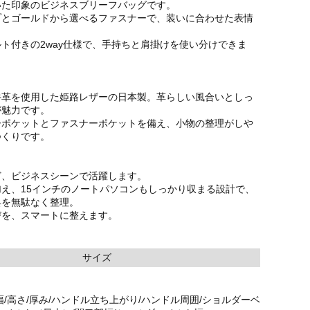
いた印象のビジネスブリーフバッグです。
プとゴールドから選べるファスナーで、装いに合わせた表情
。
ト付きの2way仕様で、手持ちと肩掛けを使い分けできま
牛革を使用した姫路レザーの日本製。革らしい風合いとしっ
が魅力です。
ーポケットとファスナーポケットを備え、小物の整理がしや
つくりです。
ど、ビジネスシーンで活躍します。
え、15インチのノートパソコンもしっかり収まる設計で、
具を無駄なく整理。
びを、スマートに整えます。
サイズ
幅/高さ/厚み/ハンドル立ち上がり/ハンドル周囲/ショルダーベ