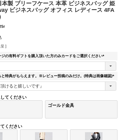
E 日本製 ブリーフケース 本革 ビジネスバッグ 姫
way ビジネスバッグ オフィス レディース 4FA
)
25r
込
呈 ]
ージの有料ギフトを購入頂いた方のみカードをご選択ください
(
必
須
ると特典がもらえます。※レビュー投稿のみだけ。(特典は画像確認)
)
(
必
須
択してください
)
ゴールド金具
してください