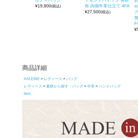
ボディバッグ
ヤモンドパイソン 長財
折
¥
19,800
布 内側牛革仕立て 4FA
s
(税込)
¥
27,500
(税込)
無
F
¥
商品詳細
HALEINE
レディース
バッグ
レディース
素材から探す・バッグ
牛革
ハンドバッグ
item