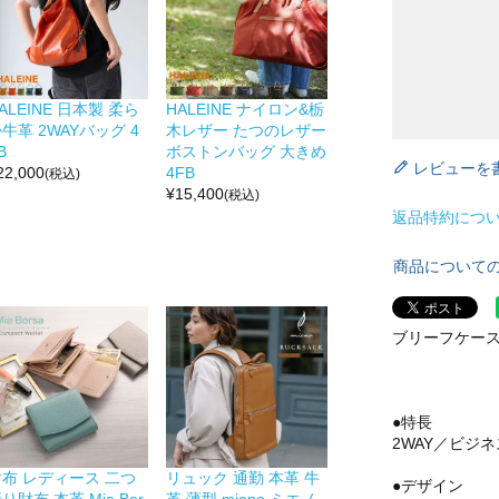
ALEINE 日本製 柔ら
HALEINE ナイロン&栃
牛革 2WAYバッグ 4
木レザー たつのレザー
B
ボストンバッグ 大きめ
レビューを
22,000
4FB
(税込)
¥
15,400
(税込)
返品特約につ
商品について
ブリーフケース 
●特長
2WAY／ビジ
財布 レディース 二つ
リュック 通勤 本革 牛
●デザイン