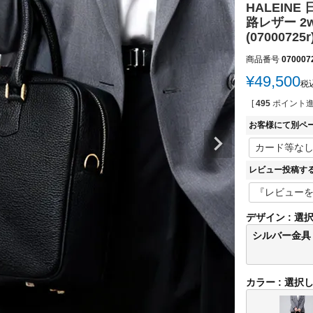
HALEIN
路レザー 2
(07000725r
商品番号
070007
¥
49,500
税
[
495
ポイント進
お客様にて別ペ
レビュー投稿す
デザイン
選
シルバー金具
カラー
選択