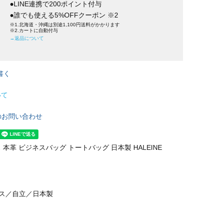
●LINE連携で200ポイント付与
●誰でも使える5%OFFクーポン ※2
※1.北海道・沖縄は別途1,100円送料がかかります
※2.カートに自動付与
→返品について
書く
いて
のお問い合わせ
本革 ビジネスバッグ トートバッグ 日本製 HALEINE
ネス／自立／日本製