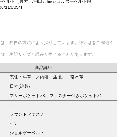
ーベルト（最大）/開口部幅/ショルダーベルト幅
80/113/35/4
品は、独自の方法により採寸しています。詳細はをご確認く
ては、表記サイズと誤差が生じることがあります。
商品詳細
表側：牛革 ／内装：生地、一部本革
日本(縫製)
フリーポケット×3、ファスナー付きポケット×1
-
ラウンドファスナー
4つ
ショルダーベルト