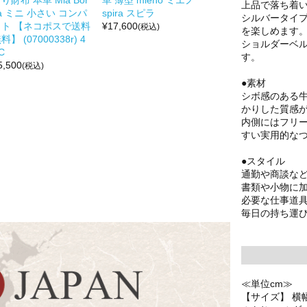
り財布 本革 Mia Bor
革 薄型 mieno ミエノ
上品で落ち着
a ミニ 小さい コンパ
spira スピラ
シルバータイ
クト 【ネコポスで送料
¥
17,600
(税込)
を楽しめます
料】 (07000338r) 4
ショルダーベル
C
す。
5,500
(税込)
●素材
シボ感のある
かりした質感
内側にはフリ
すい実用的な
●スタイル
通勤や商談な
書類や小物に加
必要な仕事道
毎日の持ち運
≪単位cm≫
【サイズ】 横