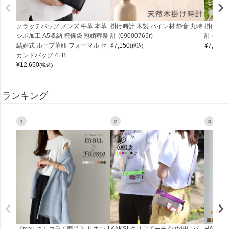
クラッチバッグ メンズ 牛革 本革
掛け時計 木製 パイン材 静音 丸時
掛け時計
シボ加工 A5収納 祝儀袋 冠婚葬祭
計 (09000765r)
計 (0900
結婚式 ループ革紐 フォーマル セ
¥
7,150
¥
7,150
(税込)
(
カンドバッグ 4FB
¥
12,650
(税込)
ランキング
1
2
3