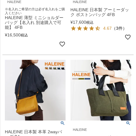
HALEINE
HALEINE
※名入れご希望の方は必ず名入れをご購
HALEINE 日本製 アーミーダッ
入ください
ク ボストンバッグ 4FB
HALEINE 薄型 ミニショルダー
¥
17,600
バッグ【名入れ 別途購入で可
税込
能】 4FB
4.67
（3件）
¥
16,500
税込
HALEINE
HALEINE 日本製 本革 2wayバ