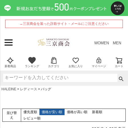
→三京商会を装った詐欺サイト・メールにご注意ください
WOMEN
MEN
新着商品
ランキング
カテゴリ
お気に入り
マイページ
カート
HALEINE
レディース
バッグ
優先度順
価格が安い順
価格が高い順
新着順
並び替
え
レビュー順