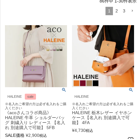
86
件中
1
-
30
件表示
1
2
3
HALEINE
sale
HALEINE
※名入れご希望の方は必ず名入れをご購
※名入れご希望の方は必ず名入れをご購
入ください
入ください
《acoさんコラボ商品》
HALEINE 栃木レザー イヤホン
HALEINE 牛革 ショルダーバッ
ケース【名入れ 別途購入で可
グ 刺繍入り レディース 【名入
能】 4FA
れ 別途購入で可能】 5FB
¥
4,730
税込
SALE価格
¥
2,900
税込