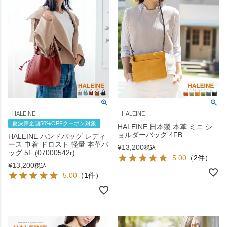
HALEINE
HALEINE
夏決算企画50%OFFクーポン対象
HALEINE 日本製 本革 ミニ シ
ョルダーバッグ 4FB
HALEINE ハンドバッグ レディ
ース 巾着 ドロスト 軽量 本革バ
¥
13,200
税込
ッグ 5F (07000542r)
5.00
（2件）
¥
13,200
税込
5.00
（1件）