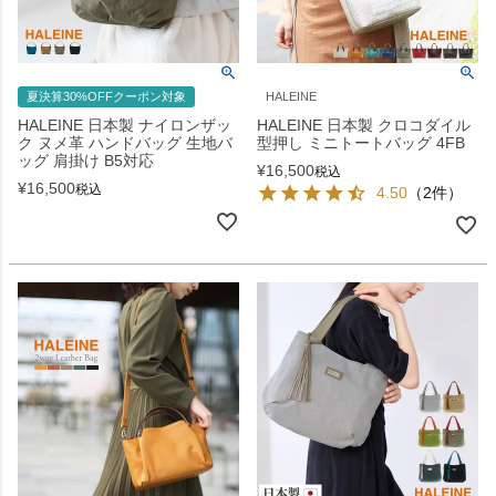
夏決算30%OFFクーポン対象
HALEINE
HALEINE 日本製 ナイロンザッ
HALEINE 日本製 クロコダイル
ク ヌメ革 ハンドバッグ 生地バ
型押し ミニトートバッグ 4FB
ッグ 肩掛け B5対応
¥
16,500
税込
¥
16,500
税込
4.50
（2件）