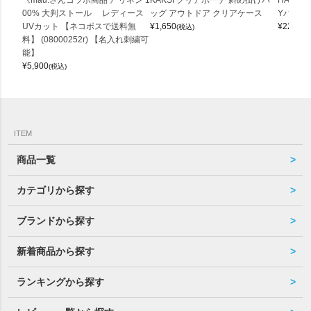
《mau.さんコラボ商品 》リネン 1
KAKSI クリアポーチ 斜め掛けバ
HALEI
00% 大判ストール レディース
ッグ アウトドア クリアケース
Yバッグ 
UVカット 【ネコポスで送料無
¥
1,650
¥
22,000
(税込)
料】 (08000252r) 【名入れ刺繍可
能】
¥
5,900
(税込)
ITEM
商品一覧
カテゴリから探す
ブランドから探す
新着商品から探す
ランキングから探す