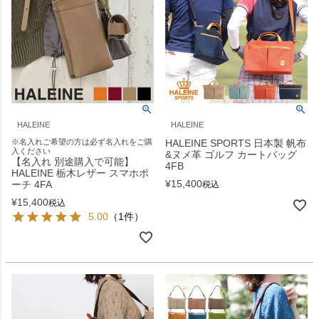
HALEINE
HALEINE
※名入れご希望の方は必ず名入れをご購
HALEINE SPORTS 日本製 帆布
入ください
&ヌメ革 ゴルフ カートバッグ
【名入れ 別途購入で可能】
4FB
HALEINE 栃木レザー スマホポ
¥
15,400
ーチ 4FA
税込
¥
15,400
税込
5.00
（1件）