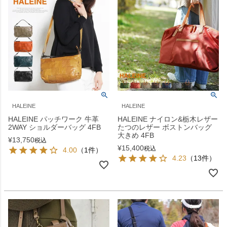
HALEINE
HALEINE
HALEINE パッチワーク 牛革
HALEINE ナイロン&栃木レザー
2WAY ショルダーバッグ 4FB
たつのレザー ボストンバッグ
大きめ 4FB
¥
13,750
税込
¥
15,400
税込
4.00
（1件）
4.23
（13件）