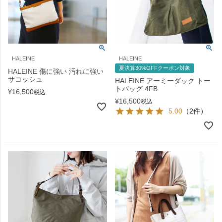
HALEINE
HALEINE
夏決算30%OFFクーポン対象
HALEINE 傷に強い 汚れに強い
サコッシュ
HALEINE アーミーダック トー
トバッグ 4FB
¥
16,500
税込
¥
16,500
税込
5.00
（2件）