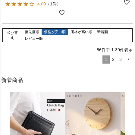
4.00
（1件）
優先度順
価格が安い順
価格が高い順
新着順
並び替
え
レビュー順
86
件中
1
-
30
件表示
1
2
3
新着商品