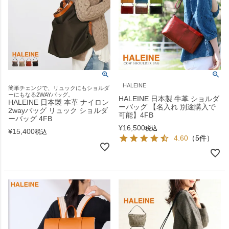
HALEINE
簡単チェンジで、リュックにもショルダ
ーにもなる2WAYバッグ。
HALEINE 日本製 牛革 ショルダ
HALEINE 日本製 本革 ナイロン
ーバッグ 【名入れ 別途購入で
2wayバッグ リュック ショルダ
可能】4FB
ーバッグ 4FB
¥
16,500
税込
¥
15,400
税込
4.60
（5件）