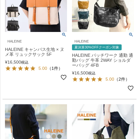
HALEINE
HALEINE
夏決算30%OFFクーポン対象
HALEINE キャンバス生地 × ヌ
メ革 リュックサック 5F
HALEINE パッチワーク 通勤 通
勤バッグ 牛革 2WAY ショルダ
¥
16,500
税込
ーバッグ 4FB
5.00
（1件）
¥
16,500
税込
5.00
（2件）