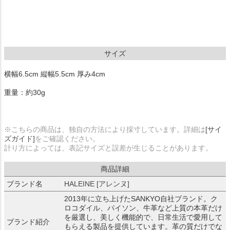
サイズ
横幅6.5cm 縦幅5.5cm 厚み4cm
重量：約30g
※こちらの商品は、独自の方法により採寸しています。詳細は
[サイ
ズガイド]
をご確認ください。
計り方によっては、表記サイズと誤差が生じることがあります。
商品詳細
ブランド名
HALEINE [アレンヌ]
2013年に立ち上げたSANKYO自社ブランド。ク
ロコダイル、パイソン、牛革など上質の本革だけ
を厳選し、美しく機能的で、日常生活で愛用して
ブランド紹介
もらえる製品を提供しています。革の質だけでな