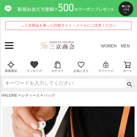
ペー
ジト
ップ
へ
→三京商会を装った詐欺サイト・メールにご注意ください
WOMEN
MEN
新着商品
ランキング
カテゴリ
お気に入り
マイページ
カート
HALEINE
レディース
バッグ