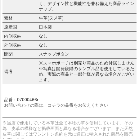
く、デザイン性と機能性を兼ね備えた商品ライン
ナップ。
素材
牛革(ヌメ革)
原産国
日本製
内側収納
なし
外側収納
なし
開閉
スナップボタン
※スマホポーチは別売り商品のため付属しません
※写真は開発段階のサンプル品を使用しているた
備考
め、実際の商品と一部仕様が異なる場合がござい
ます。
品番：07000466r
お問い合わせの際は、コチラの品番をお伝えください
※当店で使用している本革は全て本物の革を使用しています。その
為、皮革の模様など掲載画面と異なる場合がございます。また天然
皮革に関してはワシントン条約を元に適正に輸入された商品を販売