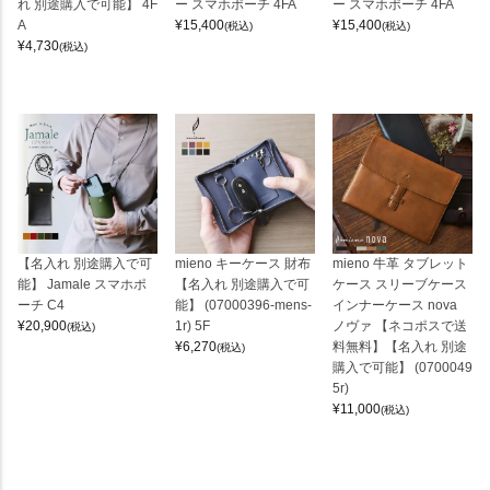
れ 別途購入で可能】 4F
ー スマホポーチ 4FA
ー スマホポーチ 4FA
A
¥
15,400
¥
15,400
(税込)
(税込)
¥
4,730
(税込)
【名入れ 別途購入で可
mieno キーケース 財布
mieno 牛革 タブレット
能】 Jamale スマホポ
【名入れ 別途購入で可
ケース スリーブケース
ーチ C4
能】 (07000396-mens-
インナーケース nova
¥
20,900
1r) 5F
ノヴァ 【ネコポスで送
(税込)
¥
6,270
料無料】【名入れ 別途
(税込)
購入で可能】 (0700049
5r)
¥
11,000
(税込)