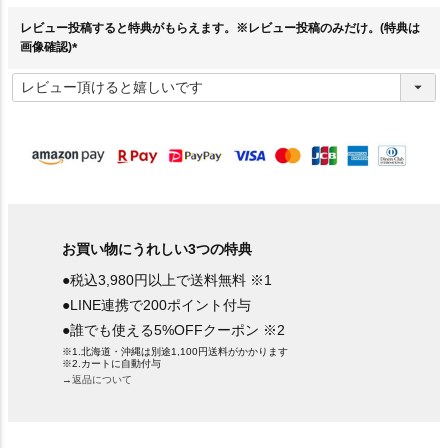
)
レビュー投稿すると特典がもらえます。※レビュー投稿のみだけ。(特典は
画像確認)
(
必
須
)
お買い物にうれしい3つの特典
●税込3,980円以上で送料無料 ※1
●LINE連携で200ポイント付与
●誰でも使える5%OFFクーポン ※2
※1.北海道・沖縄は別途1,100円送料がかかります
※2.カートに自動付与
→返品について