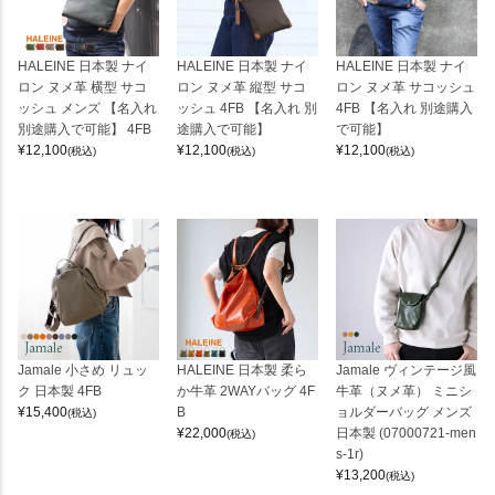
HALEINE 日本製 ナイ
HALEINE 日本製 ナイ
HALEINE 日本製 ナイ
ロン ヌメ革 横型 サコ
ロン ヌメ革 縦型 サコ
ロン ヌメ革 サコッシュ
ッシュ メンズ 【名入れ
ッシュ 4FB 【名入れ 別
4FB 【名入れ 別途購入
別途購入で可能】 4FB
途購入で可能】
で可能】
¥
12,100
¥
12,100
¥
12,100
(税込)
(税込)
(税込)
Jamale 小さめ リュッ
HALEINE 日本製 柔ら
Jamale ヴィンテージ風
ク 日本製 4FB
か牛革 2WAYバッグ 4F
牛革（ヌメ革） ミニシ
¥
15,400
B
ョルダーバッグ メンズ
(税込)
¥
22,000
日本製 (07000721-men
(税込)
s-1r)
¥
13,200
(税込)