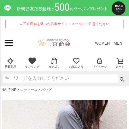
ペー
ジト
ップ
へ
→三京商会を装った詐欺サイト・メールにご注意ください
WOMEN
MEN
新着商品
ランキング
カテゴリ
お気に入り
マイページ
カート
HALEINE
レディース
バッグ