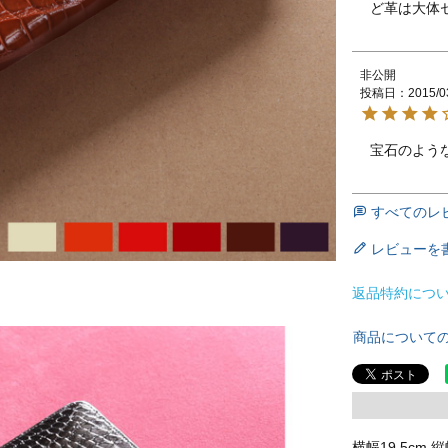
ど革は大体
非公開
投稿日
2015/0
宝石のよう
すべてのレ
レビューを
返品特約につ
商品について
横幅19.5cm 縦