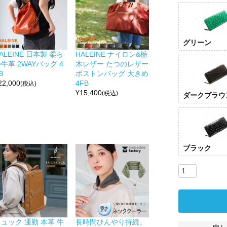
グリーン
ALEINE 日本製 柔ら
HALEINE ナイロン&栃
牛革 2WAYバッグ 4
木レザー たつのレザー
B
ボストンバッグ 大きめ
22,000
4FB
(税込)
¥
15,400
(税込)
ダークブラウ
ブラック
ュック 通勤 本革 牛
長時間ひんやり持続。