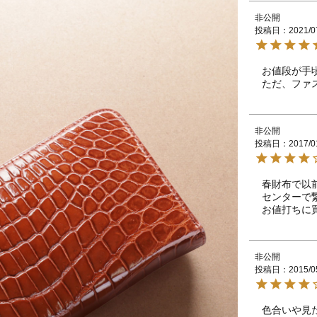
非公開
投稿日
2021/0
お値段が手
非公開
投稿日
2017/0
春財布で以
センターで
非公開
投稿日
2015/0
色合いや見