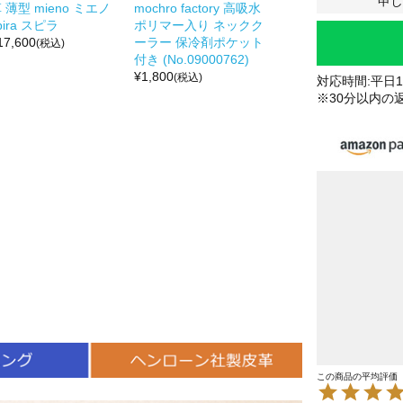
申し
 薄型 mieno ミエノ
mochro factory 高吸水
pira スピラ
ポリマー入り ネックク
17,600
ーラー 保冷剤ポケット
(税込)
付き (No.09000762)
¥
1,800
(税込)
対応時間:平日10
※30分以内の