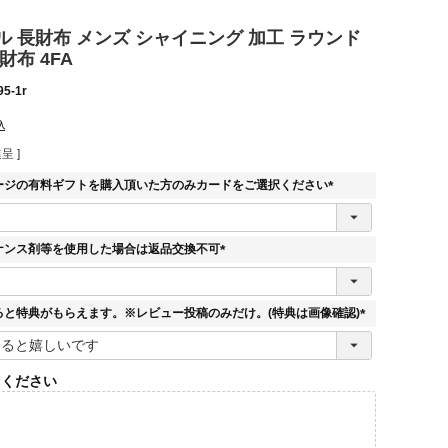
 長財布 メンズ シャイニング 加工 ラウンド
財布 4FA
95-1r
込
呈 ]
ージの有料ギフトを購入頂いた方のみカードをご選択ください
(
必
須
ナンス剤等を使用した場合は返品交換不可
)
(
必
須
ると特典がもらえます。※レビュー投稿のみだけ。(特典は画像確認)
)
(
必
須
てください
)