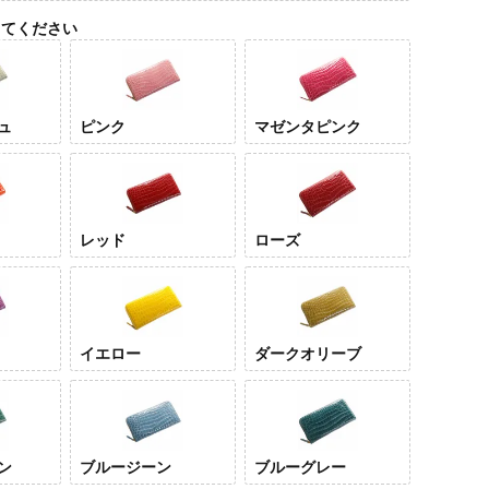
してください
ュ
ピンク
マゼンタピンク
レッド
ローズ
ライ
ジュ
イエロー
ダークオリーブ
ン
ブルージーン
ブルーグレー