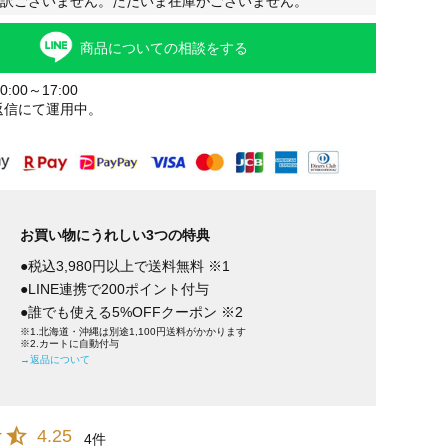
訳ございません。ただいま在庫がございません。
商品についての相談をする
:00～17:00
返信にて運用中。
お買い物にうれしい3つの特典
●税込3,980円以上で送料無料 ※1
●LINE連携で200ポイント付与
●誰でも使える5%OFFクーポン ※2
※1.北海道・沖縄は別途1,100円送料がかかります
※2.カートに自動付与
→返品について
4.25
4