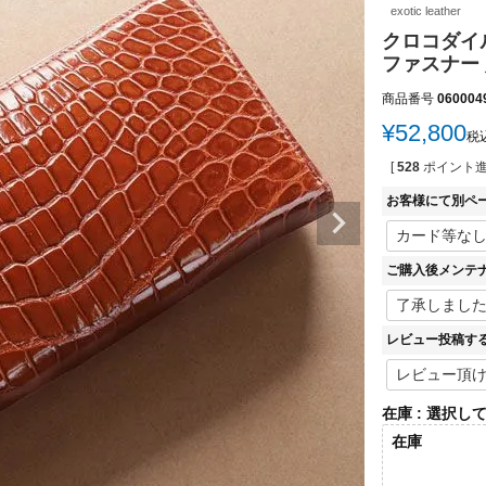
exotic leather
クロコダイル
ファスナー 
商品番号
060004
¥
52,800
税
[
528
ポイント進
お客様にて別ペ
ご購入後メンテ
レビュー投稿す
在庫
選択し
在庫