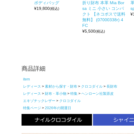
ボディバッグ
折り財布 本革 Mia Bor
革
¥
19,800
sa ミニ 小さい コンパ
s
(税込)
クト 【ネコポスで送料
¥
無料】 (07000338r) 4
FC
¥
5,500
(税込)
商品詳細
item
レディース
素材から探す・財布
クロコダイル
長財布
レディース
財布・革小物
特集
ヘンローン社製原皮
エキゾチックレザー
クロコダイル
特集ページ
2026年の開運日