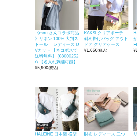
《mau.さんコラボ商品
KAKSI クリアポーチ
H
》リネン 100% 大判ス
斜め掛けバッグ アウト
か
トール レディース U
ドア クリアケース
F
Vカット 【ネコポスで
¥
1,650
¥
(税込)
送料無料】 (08000252
r) 【名入れ刺繍可能】
¥
5,900
(税込)
HALEINE 日本製 横型
財布 レディース 二つ
リ