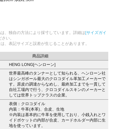
品は、独自の方法により採寸しています。詳細は
[サイズガイ
ださい。
ては、表記サイズと誤差が生じることがあります。
商品詳細
HENG LONG[ヘンローン]
世界最高峰のタンナーとして知られる、ヘンローン社
はシンガポール最大のクロコダイル革加工メーカーで
す。原皮の調達からなめし、最終加工までを一貫して
自社工場内で行う、クロコダイルスキンのメーカーと
しては世界トップクラスの企業。
表側：クロコダイル
内装：牛革(本革)、合皮、生地
※内装は基本的に牛革を使用しており、小銭入れとワ
イドポケットの内部が合皮、カードホルダー内部に生
地を使っています。