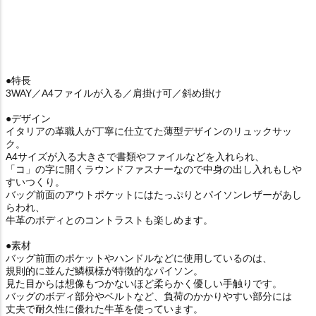
●特長
3WAY／A4ファイルが入る／肩掛け可／斜め掛け
●デザイン
イタリアの革職人が丁寧に仕立てた薄型デザインのリュックサッ
ク。
A4サイズが入る大きさで書類やファイルなどを入れられ、
「コ」の字に開くラウンドファスナーなので中身の出し入れもしや
すいつくり。
バッグ前面のアウトポケットにはたっぷりとパイソンレザーがあし
らわれ、
牛革のボディとのコントラストも楽しめます。
●素材
バッグ前面のポケットやハンドルなどに使用しているのは、
規則的に並んだ鱗模様が特徴的なパイソン。
見た目からは想像もつかないほど柔らかく優しい手触りです。
バッグのボディ部分やベルトなど、負荷のかかりやすい部分には
丈夫で耐久性に優れた牛革を使っています。