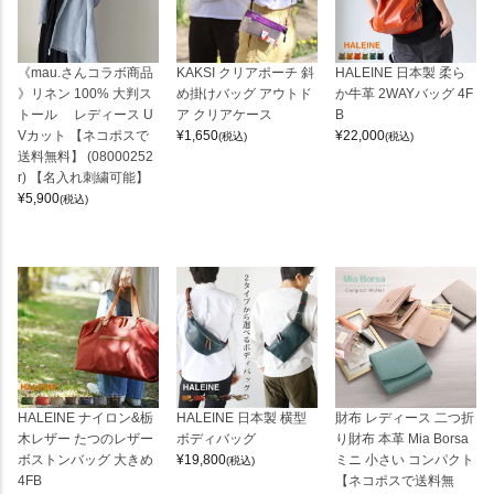
《mau.さんコラボ商品
KAKSI クリアポーチ 斜
HALEINE 日本製 柔ら
》リネン 100% 大判ス
め掛けバッグ アウトド
か牛革 2WAYバッグ 4F
トール レディース U
ア クリアケース
B
Vカット 【ネコポスで
¥
1,650
¥
22,000
(税込)
(税込)
送料無料】 (08000252
r) 【名入れ刺繍可能】
¥
5,900
(税込)
HALEINE ナイロン&栃
HALEINE 日本製 横型
財布 レディース 二つ折
木レザー たつのレザー
ボディバッグ
り財布 本革 Mia Borsa
ボストンバッグ 大きめ
¥
19,800
ミニ 小さい コンパクト
(税込)
4FB
【ネコポスで送料無