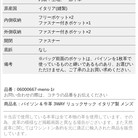
原産国
イタリア(縫製)
フリーポケット×2
内側収納
ファスナー付きポケット×1
外側収納
ファスナー付きポケット×2
開閉
ファスナー
底鋲
なし
※バッグ前面のポケットは、パイソンを1枚革で
備考
使っているものと継いであるものあり、お選びい
ただけません。ご了承の上お買い求めください。
品番：06000667-mens-1r
お問い合わせの際は、コチラの品番をお伝えください
商品名：パイソン & 牛革 3WAY リュックサック イタリア製 メンズ
※当店で使用している本革は全て本物の革を使用しています。その
為、皮革の模様など掲載画面と異なる場合がございます。また天然
皮革に関してはワシントン条約を元に適正に輸入された商品を販売
しています。