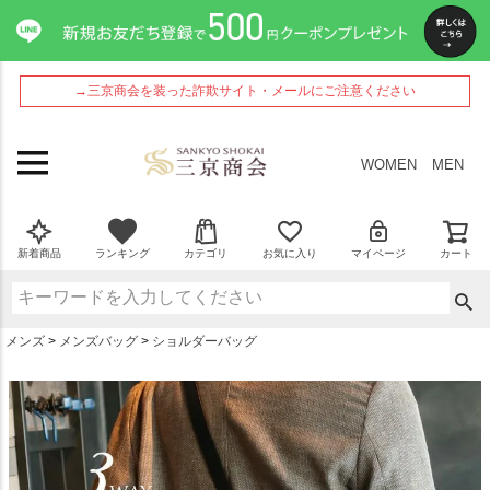
ペー
ジト
ップ
へ
→三京商会を装った詐欺サイト・メールにご注意ください
WOMEN
MEN
新着商品
ランキング
カテゴリ
お気に入り
マイページ
カート
メンズ
メンズバッグ
ショルダーバッグ