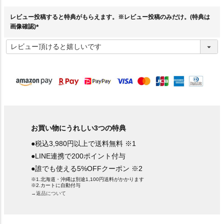
須
)
レビュー投稿すると特典がもらえます。※レビュー投稿のみだけ。(特典は
画像確認)
(
必
須
)
お買い物にうれしい3つの特典
●税込3,980円以上で送料無料 ※1
●LINE連携で200ポイント付与
●誰でも使える5%OFFクーポン ※2
※1.北海道・沖縄は別途1,100円送料がかかります
※2.カートに自動付与
→返品について