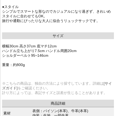
●スタイル
シンプルでスマートな形なのでカジュアルになり過ぎず、きれいめ
スタイルに合わせてもOK。
旅行や通勤にぴったりな大人に似合うリュックサックです。
サイズ
横幅30cm 高さ37cm 底マチ12cm
ハンドル立ち上がり7.5cm ハンドル周囲20cm
ショルダーベルト95~146cm
重量：約800g
※こちらの商品は、独自の方法により採寸しています。詳細は
[サイ
ズガイド]
をご確認ください。
計り方によっては、表記サイズと誤差が生じることがあります。
商品詳細
表側：パイソン(本革)、牛革(本革)
素材
内装：生地、一部牛革