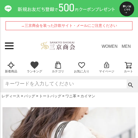
ペー
ジト
ップ
へ
→三京商会を装った詐欺サイト・メールにご注意ください
WOMEN
MEN
新着商品
ランキング
カテゴリ
お気に入り
マイページ
カート
レディース
バッグ
トートバッグ
ワニ革
カイマン