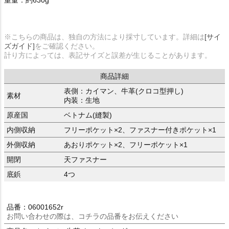
※こちらの商品は、独自の方法により採寸しています。詳細は
[サイ
ズガイド]
をご確認ください。
計り方によっては、表記サイズと誤差が生じることがあります。
商品詳細
表側：カイマン、牛革(クロコ型押し)
素材
内装：生地
原産国
ベトナム(縫製)
内側収納
フリーポケット×2、ファスナー付きポケット×1
外側収納
あおりポケット×2、フリーポケット×1
開閉
天ファスナー
底鋲
4つ
品番：06001652r
お問い合わせの際は、コチラの品番をお伝えください