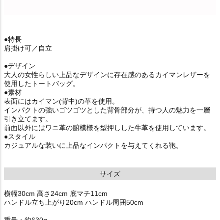
●特長
肩掛け可／自立
●デザイン
大人の女性らしい上品なデザインに存在感のあるカイマンレザーを
使用したトートバッグ。
●素材
表面にはカイマン(背中)の革を使用。
インパクトの強いゴツゴツとした背骨部分が、持つ人の魅力を一層
引き立てます。
前面以外にはワニ革の腑模様を型押しした牛革を使用しています。
●スタイル
カジュアルな装いに上品なインパクトを与えてくれる鞄。
サイズ
横幅30cm 高さ24cm 底マチ11cm
ハンドル立ち上がり20cm ハンドル周囲50cm
重量：約630g