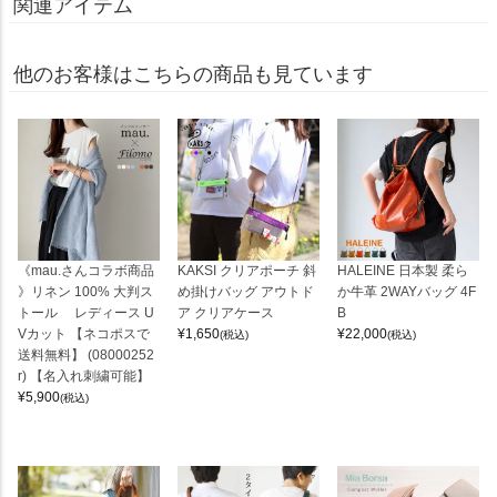
関連アイテム
他のお客様はこちらの商品も見ています
《mau.さんコラボ商品
KAKSI クリアポーチ 斜
HALEINE 日本製 柔ら
》リネン 100% 大判ス
め掛けバッグ アウトド
か牛革 2WAYバッグ 4F
トール レディース U
ア クリアケース
B
Vカット 【ネコポスで
¥
1,650
¥
22,000
(税込)
(税込)
送料無料】 (08000252
r) 【名入れ刺繍可能】
¥
5,900
(税込)