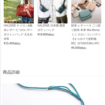
HALEINE ナイロン&栃
HALEINE 日本製 横型
財布 レディース 二つ折
木レザー たつのレザー
ボディバッグ
り財布 本革 Mia Borsa
ボストンバッグ 大きめ
¥
19,800
ミニ 小さい コンパクト
(税込)
4FB
【ネコポスで送料無
¥
15,400
料】 (07000338r) 4FC
(税込)
¥
5,500
(税込)
商品詳細