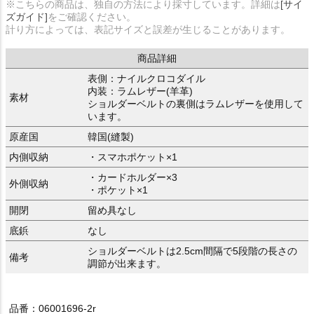
※こちらの商品は、独自の方法により採寸しています。詳細は
[サイ
ズガイド]
をご確認ください。
計り方によっては、表記サイズと誤差が生じることがあります。
商品詳細
表側：ナイルクロコダイル
内装：ラムレザー(羊革)
素材
ショルダーベルトの裏側はラムレザーを使用して
います。
原産国
韓国(縫製)
内側収納
・スマホポケット×1
・カードホルダー×3
外側収納
・ポケット×1
開閉
留め具なし
底鋲
なし
ショルダーベルトは2.5cm間隔で5段階の長さの
備考
調節が出来ます。
品番：06001696-2r