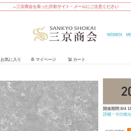
→三京商会を装った詐欺サイト・メールにご注意ください
WOMEN
M
検索
お気に入り
マイページ
カート
開催期間:8/4 18:
詳細・その他
exotic leather