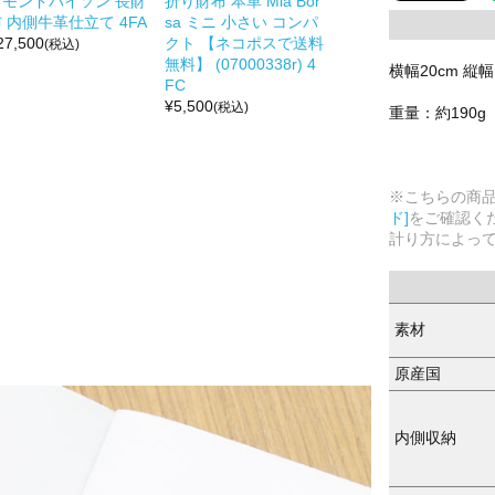
ヤモンドパイソン 長財
折り財布 本革 Mia Bor
 内側牛革仕立て 4FA
sa ミニ 小さい コンパ
27,500
クト 【ネコポスで送料
(税込)
無料】 (07000338r) 4
横幅20cm 縦幅1
FC
¥
5,500
(税込)
重量：約190g
※こちらの商
ド]
をご確認く
計り方によっ
素材
原産国
内側収納