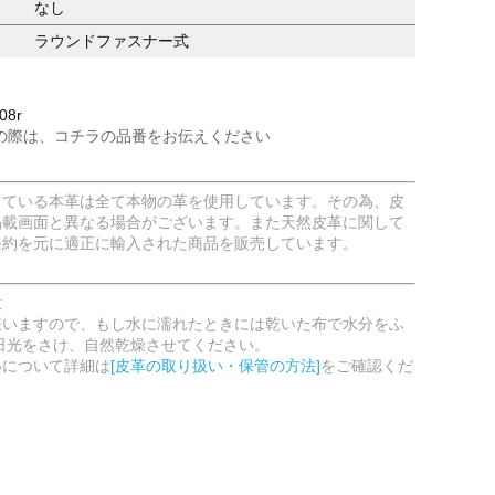
なし
ラウンドファスナー式
08r
の際は、コチラの品番をお伝えください
している本革は全て本物の革を使用しています。その為、皮
掲載画面と異なる場合がございます。また天然皮革に関して
条約を元に適正に輸入された商品を販売しています。
意
嫌いますので、もし水に濡れたときには乾いた布で水分をふ
日光をさけ、自然乾燥させてください。
いについて詳細は
[皮革の取り扱い・保管の方法]
をご確認くだ