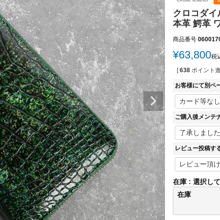
クロコダイ
本革 鰐革 
商品番号
060017
¥
63,800
税
[
638
ポイント進
お客様にて別ペ
ご購入後メンテ
レビュー投稿す
在庫
選択し
在庫