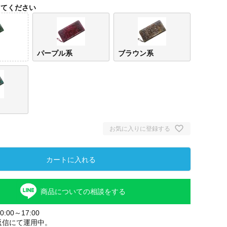
してください
パープル系
ブラウン系
お気に入りに登録する
グリ
カートに入れる
商品についての相談をする
:00～17:00
返信にて運用中。