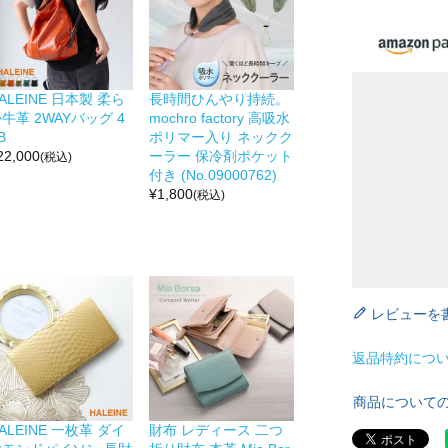
ALEINE 日本製 柔ら
長時間ひんやり持続。
牛革 2WAYバッグ 4
mochro factory 高吸水
B
ポリマー入り ネックク
22,000
ーラー 保冷剤ポケット
(税込)
付き (No.09000762)
¥
1,800
(税込)
レビューを
返品特約につ
商品について
ALEINE 一枚革 ダイ
財布 レディース 二つ