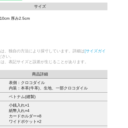
サイズ
0cm 厚み2.5cm
品は、独自の方法により採寸しています。詳細は
[サイズガイ
ださい。
ては、表記サイズと誤差が生じることがあります。
商品詳細
表側：クロコダイル
内装：本革(牛革)、生地、一部クロコダイル
ベトナム(縫製)
小銭入れ×1
紙幣入れ×4
カードホルダー×8
ワイドポケット×2