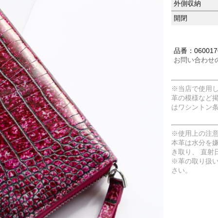
外側収納
開閉
品番：060017
お問い合わせ
※当店で使用
革の模様など
はワシントン
※使用上の注
本革は水分を
き取り、 直射
※革の取り扱
さい。