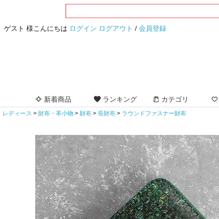
ゲスト 様こんにちは
ログイン
ログアウト
/
会員登録
新着商品
ランキング
カテゴリ
レディース
財布・革小物
財布
長財布
ラウンドファスナー財布