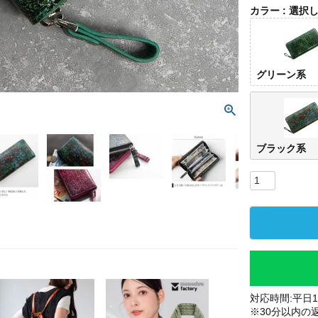
カラー
選択
グリーン系
ブラック系
対応時間:平日10
※30分以内の