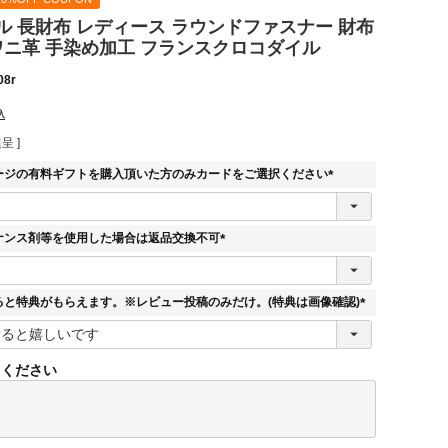
ル 長財布 レディース ラウンドファスナー 財布
ワニ革 手染め加工 フランスクロコダイル
08r
込
呈 ]
ージの有料ギフトを購入頂いた方のみカードをご選択ください
(
必
須
ナンス剤等を使用した場合は返品交換不可
)
(
必
須
ると特典がもらえます。※レビュー投稿のみだけ。(特典は画像確認)
)
(
必
須
てください
)