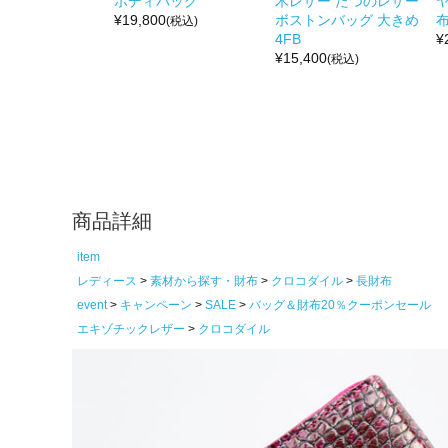
ボディバッグ
木レザー たつのレザー
¥
19,800
ボストンバッグ 大きめ
布
(税込)
4FB
¥
¥
15,400
(税込)
商品詳細
item
レディース
素材から探す・財布
クロコダイル
長財布
event
キャンペーン
SALE
バッグ＆財布20％クーポンセール
エキゾチックレザー
クロコダイル