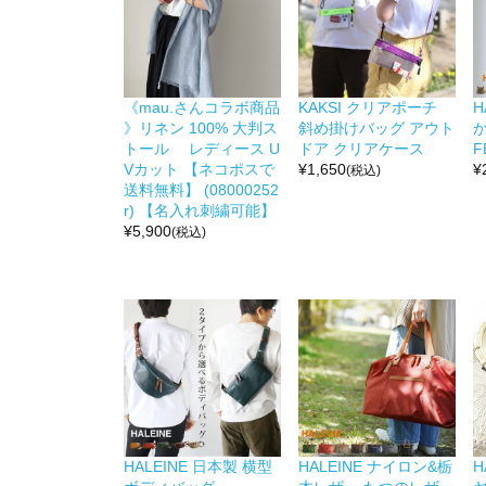
《mau.さんコラボ商品
KAKSI クリアポーチ
H
》リネン 100% 大判ス
斜め掛けバッグ アウト
か
トール レディース U
ドア クリアケース
F
Vカット 【ネコポスで
¥
1,650
¥
(税込)
送料無料】 (08000252
r) 【名入れ刺繍可能】
¥
5,900
(税込)
HALEINE 日本製 横型
HALEINE ナイロン&栃
H