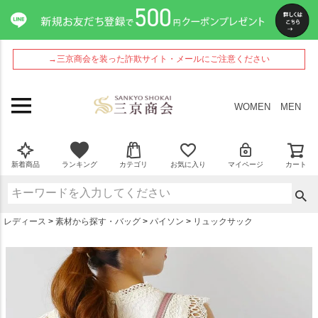
ペー
ジト
ップ
へ
→三京商会を装った詐欺サイト・メールにご注意ください
WOMEN
MEN
新着商品
ランキング
カテゴリ
お気に入り
マイページ
カート
レディース
素材から探す・バッグ
パイソン
リュックサック