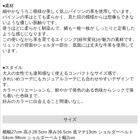
●素材
細やかなうろこ模様が美しく並ぶパイソンの革を使用しています。
パイソンの革はとても柔らかく、見た目の模様からは想像もできな
いような優しい肌触りです。
使うほどに柔らかく馴染んで、鱗も一枚一枚が しっとりと定着した
ような感じになります。
この使いながら革を育てるエイジング(経年変化)が魅力の素材です。
リュックの背面やショルダー部分、底面には丈夫な牛革を使用して
います。
●スタイル
大人の女性でも違和感なく使えるコンパクトなサイズ感で、
きれいめコーデにもカジュアルコーデにも合わせやすいデザインで
す。
カラーバリエーションも、鮮やかで発色のある色味からシックで落
ち着いた色味まで。
好みのカラーに出会えること間違いなし。
サイズ
横幅27cm 高さ28.5cm 厚み16.5cm 底マチ13cm ショルダーベルト
54cm-98cm ショルダーベルト幅2cm