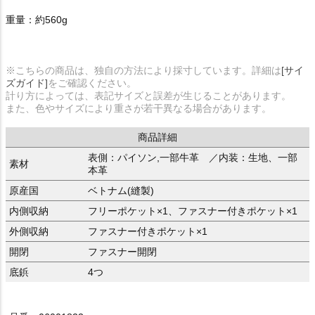
重量：約560g
※こちらの商品は、独自の方法により採寸しています。詳細は
[サイ
ズガイド]
をご確認ください。
計り方によっては、表記サイズと誤差が生じることがあります。
また、色やサイズにより重さが若干異なる場合があります。
商品詳細
表側：パイソン,一部牛革 ／内装：生地、一部
素材
本革
原産国
ベトナム(縫製)
内側収納
フリーポケット×1、ファスナー付きポケット×1
外側収納
ファスナー付きポケット×1
開閉
ファスナー開閉
底鋲
4つ