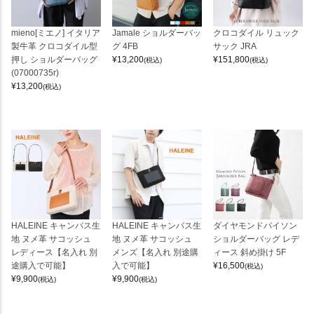
mieno[ミエノ] イタリア
Jamale ショルダーバッ
クロコダイル リュック
製牛革 クロコダイル型
グ 4FB
サック JRA
押し ショルダーバッグ
¥
13,200
¥
151,800
(税込)
(税込)
(07000735r)
¥
13,200
(税込)
HALEINE キャンパス生
HALEINE キャンバス生
ダイヤモンドパイソン
地 ヌメ革 サコッシュ
地 ヌメ革 サコッシュ
ショルダーバッグ レデ
レディース【名入れ 別
メンズ【名入れ 別途購
ィース 斜め掛け 5F
途購入で可能】
入で可能】
¥
16,500
(税込)
¥
9,900
¥
9,900
(税込)
(税込)