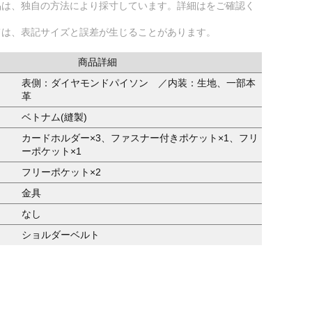
品は、独自の方法により採寸しています。詳細はをご確認く
ては、表記サイズと誤差が生じることがあります。
商品詳細
表側：ダイヤモンドパイソン ／内装：生地、一部本
革
ベトナム(縫製)
カードホルダー×3、ファスナー付きポケット×1、フリ
ーポケット×1
フリーポケット×2
金具
なし
ショルダーベルト