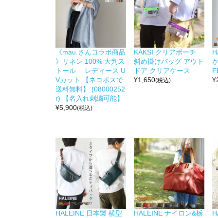
《mau.さんコラボ商品
KAKSI クリアポーチ
H
》リネン 100% 大判ス
斜め掛けバッグ アウト
か
トール レディース U
ドア クリアケース
F
Vカット 【ネコポスで
¥
1,650
¥
(税込)
送料無料】 (08000252
r) 【名入れ刺繍可能】
¥
5,900
(税込)
HALEINE 日本製 横型
HALEINE ナイロン&栃
H