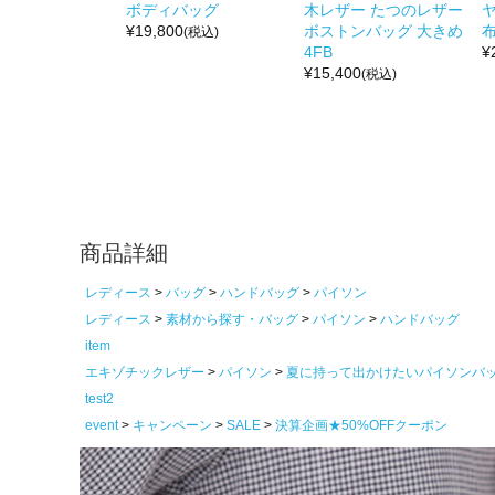
ボディバッグ
木レザー たつのレザー
¥
19,800
ボストンバッグ 大きめ
布
(税込)
4FB
¥
¥
15,400
(税込)
商品詳細
レディース
バッグ
ハンドバッグ
パイソン
レディース
素材から探す・バッグ
パイソン
ハンドバッグ
item
エキゾチックレザー
パイソン
夏に持って出かけたいパイソンバ
test2
event
キャンペーン
SALE
決算企画★50%OFFクーポン