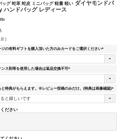
ダイヤモンドパ
ッグ 蛇革 蛇皮 ミニバッグ 軽量 軽い
ay ハンドバッグ レディース
05r
込
呈 ]
ージの有料ギフトを購入頂いた方のみカードをご選択ください
(
必
須
ナンス剤等を使用した場合は返品交換不可
)
(
必
須
ると特典がもらえます。※レビュー投稿のみだけ。(特典は画像確認)
)
(
必
須
てください
)
してください