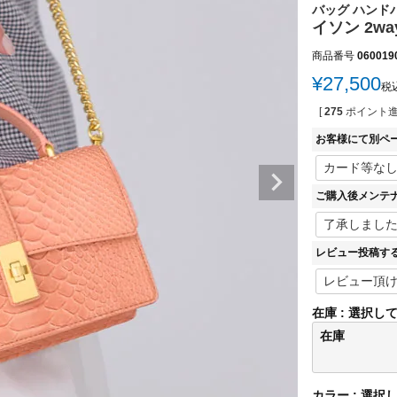
バッグ ハンドバ
イソン 2w
商品番号
060019
¥
27,500
税
[
275
ポイント進
お客様にて別ペ
ご購入後メンテ
レビュー投稿す
在庫
選択し
在庫
カラー
選択