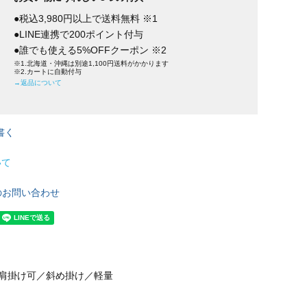
●税込3,980円以上で送料無料 ※1
●LINE連携で200ポイント付与
●誰でも使える5%OFFクーポン ※2
※1.北海道・沖縄は別途1,100円送料がかかります
※2.カートに自動付与
→返品について
書く
いて
のお問い合わせ
／肩掛け可／斜め掛け／軽量