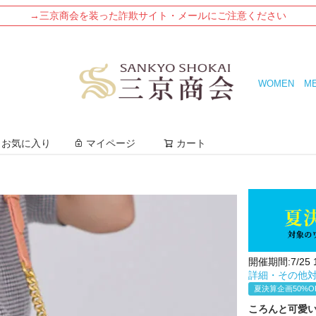
→三京商会を装った詐欺サイト・メールにご注意ください
WOMEN
M
検索
お気に入り
マイページ
カート
開催期間:7/25 10
詳細・その他
夏決算企画50%O
ころんと可愛い