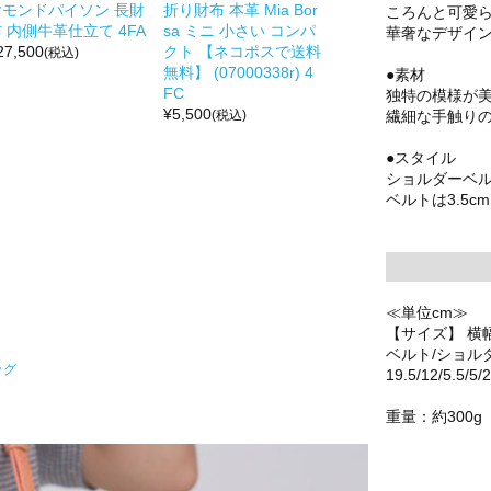
ヤモンドパイソン 長財
折り財布 本革 Mia Bor
ころんと可愛
 内側牛革仕立て 4FA
sa ミニ 小さい コンパ
華奢なデザイ
27,500
クト 【ネコポスで送料
(税込)
無料】 (07000338r) 4
●素材
FC
独特の模様が
¥
5,500
繊細な手触り
(税込)
●スタイル
ショルダーベ
ベルトは3.5
≪単位cm≫
【サイズ】 横
ベルト/ショル
ッグ
19.5/12/5.5/5/
重量：約300g