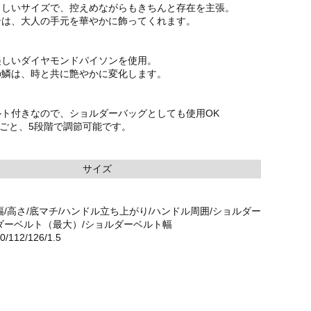
らしいサイズで、控えめながらもきちんと存在を主張。
ンは、大人の手元を華やかに飾ってくれます。
美しいダイヤモンドパイソンを使用。
の鱗は、時と共に艶やかに変化します。
ルト付きなので、ショルダーバッグとしても使用OK
cmごと、5段階で調節可能です。
サイズ
幅/高さ/底マチ/ハンドル立ち上がり/ハンドル周囲/ショルダー
ダーベルト（最大）/ショルダーベルト幅
20/112/126/1.5