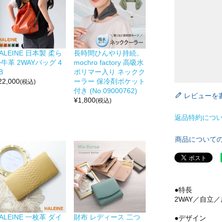
ALEINE 日本製 柔ら
長時間ひんやり持続。
牛革 2WAYバッグ 4
mochro factory 高吸水
B
ポリマー入り ネックク
22,000
ーラー 保冷剤ポケット
(税込)
付き (No.09000762)
レビューを
¥
1,800
(税込)
返品特約につ
商品について
●特長
2WAY／自立
ALEINE 一枚革 ダイ
財布 レディース 二つ
●デザイン