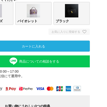
ズ
バイオレット
ブラック
お気に入りに登録する
カートに入れる
商品についての相談をする
オールドロ
バイ
ーズ
ト
:00～17:00
返信にて運用中。
お買い物にうれしい3つの特典