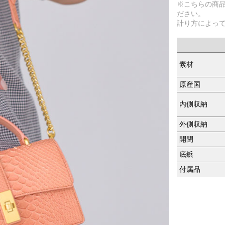
※こちらの商
ださい。
計り方によっ
素材
原産国
内側収納
外側収納
開閉
底鋲
付属品