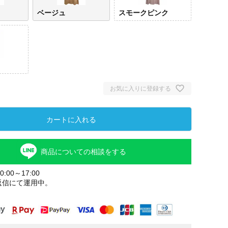
ベージュ
スモークピンク
お気に入りに登録する
カートに入れる
グレージュ
ベー
商品についての相談をする
:00～17:00
返信にて運用中。