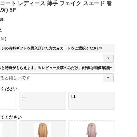
コート レディース 薄手 フェイク スエード 春
9r) 5F
19r
込
呈 ]
ージの有料ギフトを購入頂いた方のみカードをご選択ください
(
必
須
ると特典がもらえます。※レビュー投稿のみだけ。(特典は画像確認)
)
(
必
須
てください
)
L
LL
してください