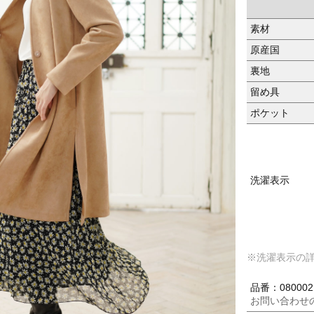
素材
原産国
裏地
留め具
ポケット
洗濯表示
※洗濯表示の
品番：080002
お問い合わせ