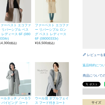
ファーベスト エコファ
ファーベスト エコファ
ー リバーシブル ベス
ー リバーシブル ロン
 レディース 6F (080
グ ベスト レディース
0334r)
6F (08000333r)
14,300
¥
16,500
(税込)
(税込)
レビューを
返品特約につ
商品について
ウールタッチ ノーカラ
ウール混 ダブルフェイ
サイズ
ー パイピング コート
ス フード付きコート