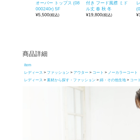
オーバー トップス (08
付き フード風襟 ミド
000240r) 5F
ル丈 春 秋 冬
(
¥
5,500
¥
19,800
¥
(税込)
(税込)
商品詳細
item
レディース
ファッション
アウター
コート
ノーカラーコート
レディース
素材から探す・ファッション
綿・その他生地
コー