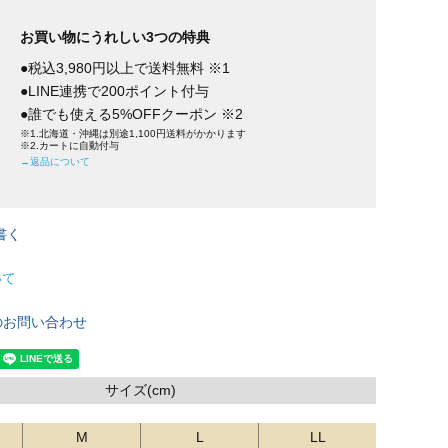
お買い物にうれしい3つの特典
●税込3,980円以上で送料無料 ※1
●LINE連携で200ポイント付与
●誰でも使える5%OFFクーポン ※2
※1.北海道・沖縄は別途1,100円送料がかかります
※2.カートに自動付与
→返品について
書く
いて
のお問い合わせ
サイズ(cm)
M
L
LL