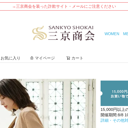
→三京商会を装った詐欺サイト・メールにご注意ください
WOMEN
M
検索
お気に入り
マイページ
カート
15,000円以上
開催期間:8/8 10:
詳細・その他