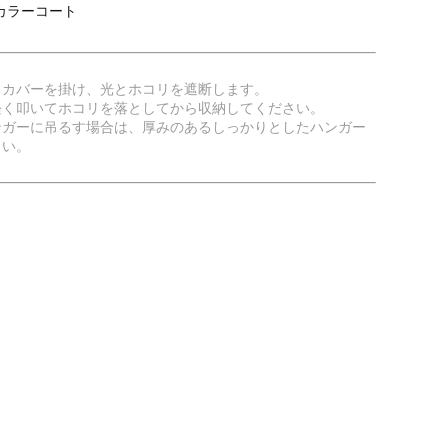
カラーコート
るカバーを掛け、光とホコリを遮断します。
軽く叩いてホコリを落としてから収納してください。
ンガーに吊るす場合は、厚みのあるしっかりとしたハンガー
さい。