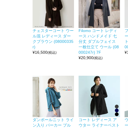
チェスターコート ウー
Filomo コート レディ
ル混 レディース ダー
ース ハンドメイド 七
クブラウン (08000335
分丈 ダブルフェイス
ト
r)
一枚仕立て ウール (08
0
¥
16,500
000247r) 7F
¥
(税込)
¥
20,900
(税込)
ダンボールニット ライ
コート レディース ア
ン入り パーカー プル
ウター ライナーベスト