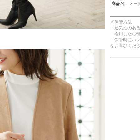
商品名：ノー
※保管方法
・通気性のあ
・着用したら
・保管時にハ
をお選びくだ