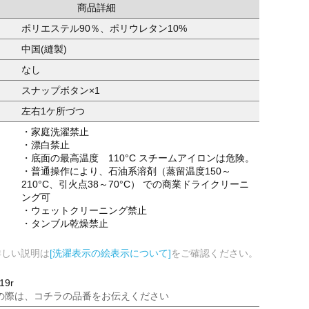
商品詳細
ポリエステル90％、ポリウレタン10%
中国(縫製)
なし
スナップボタン×1
左右1ケ所づつ
・家庭洗濯禁止
・漂白禁止
・底面の最高温度 110°C スチームアイロンは危険。
・普通操作により、石油系溶剤（蒸留温度150～
210°C、引火点38～70°C） での商業ドライクリーニ
ング可
・ウェットクリーニング禁止
・タンブル乾燥禁止
詳しい説明は
[洗濯表示の絵表示について]
をご確認ください。
19r
の際は、コチラの品番をお伝えください