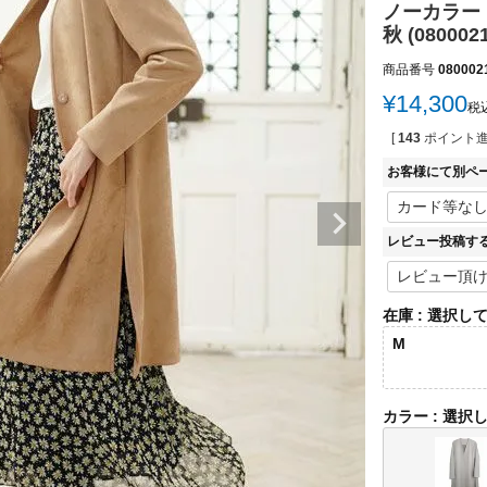
ノーカラー 
秋 (0800021
商品番号
080002
¥
14,300
税
[
143
ポイント進
お客様にて別ペ
レビュー投稿す
在庫
選択し
M
カラー
選択