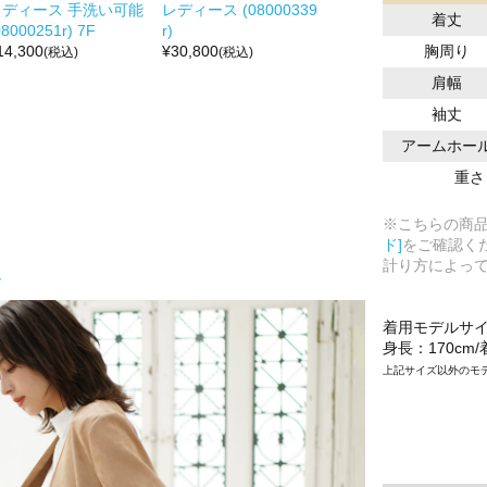
レディース 手洗い可能
レディース (08000339
着丈
08000251r) 7F
r)
胸周り
14,300
¥
30,800
(税込)
(税込)
肩幅
袖丈
アームホー
重さ
※こちらの商
ド]
をご確認く
計り方によっ
ト
着用モデルサ
身長：170cm
上記サイズ以外のモ