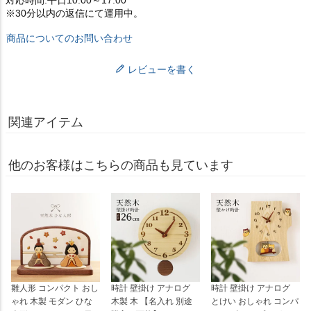
※30分以内の返信にて運用中。
商品についてのお問い合わせ
レビューを書く
関連アイテム
他のお客様はこちらの商品も見ています
雛人形 コンパクト おし
時計 壁掛け アナログ
時計 壁掛け アナログ
ゃれ 木製 モダン ひな
木製 木 【名入れ 別途
とけい おしゃれ コンパ