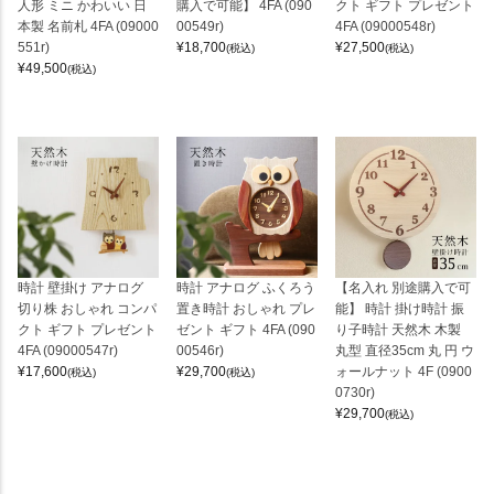
人形 ミニ かわいい 日
購入で可能】 4FA (090
クト ギフト プレゼント
本製 名前札 4FA (09000
00549r)
4FA (09000548r)
551r)
¥
18,700
¥
27,500
(税込)
(税込)
¥
49,500
(税込)
時計 壁掛け アナログ
時計 アナログ ふくろう
【名入れ 別途購入で可
切り株 おしゃれ コンパ
置き時計 おしゃれ プレ
能】 時計 掛け時計 振
クト ギフト プレゼント
ゼント ギフト 4FA (090
り子時計 天然木 木製
4FA (09000547r)
00546r)
丸型 直径35cm 丸 円 ウ
¥
17,600
¥
29,700
ォールナット 4F (0900
(税込)
(税込)
0730r)
¥
29,700
(税込)