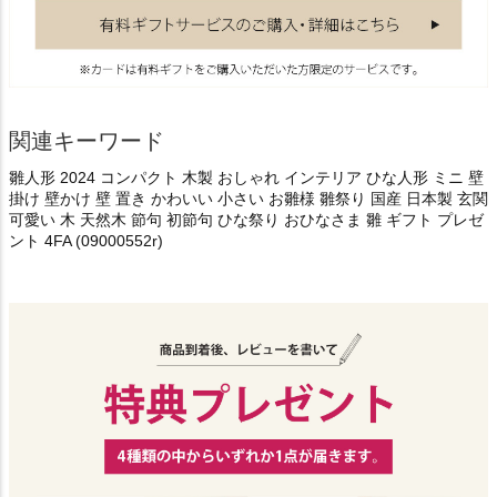
関連キーワード
雛人形 2024 コンパクト 木製 おしゃれ インテリア ひな人形 ミニ 壁
掛け 壁かけ 壁 置き かわいい 小さい お雛様 雛祭り 国産 日本製 玄関
可愛い 木 天然木 節句 初節句 ひな祭り おひなさま 雛 ギフト プレゼ
ント 4FA (09000552r)