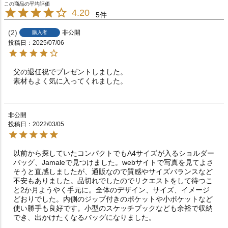
4.20
5
2
非公開
購入者
投稿日
2025/07/06
父の退任祝でプレゼントしました。

素材もよく気に入ってくれました。
非公開
投稿日
2022/03/05
以前から探していたコンパクトでもA4サイズが入るショルダー
バッグ、Jamaleで見つけました。webサイトで写真を見てよさ
そうと直感しましたが、通販なので質感やサイズバランスなど
不安もありました。品切れでしたのでリクエストをして待つこ
と2か月ようやく手元に。全体のデザイン、サイズ、イメージ
どおりでした。内側のジップ付きのポケットや小ポケットなど
使い勝手も良好です。小型のスケッチブックなども余裕で収納
でき、出かけたくなるバッグになりました。