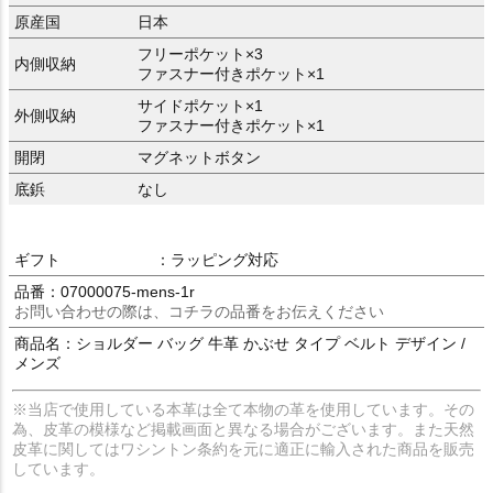
原産国
日本
フリーポケット×3
内側収納
ファスナー付きポケット×1
サイドポケット×1
外側収納
ファスナー付きポケット×1
開閉
マグネットボタン
底鋲
なし
ギフト
：ラッピング対応
品番：07000075-mens-1r
お問い合わせの際は、コチラの品番をお伝えください
商品名：ショルダー バッグ 牛革 かぶせ タイプ ベルト デザイン /
メンズ
※当店で使用している本革は全て本物の革を使用しています。その
為、皮革の模様など掲載画面と異なる場合がございます。また天然
皮革に関してはワシントン条約を元に適正に輸入された商品を販売
しています。