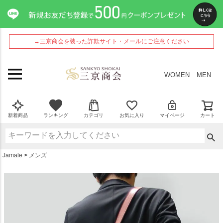
ペー
ジト
ップ
へ
→三京商会を装った詐欺サイト・メールにご注意ください
WOMEN
MEN
新着商品
ランキング
カテゴリ
お気に入り
マイページ
カート
Jamale
メンズ