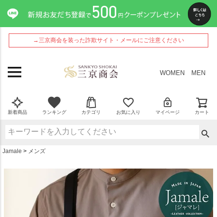
ペー
ジト
ップ
へ
→三京商会を装った詐欺サイト・メールにご注意ください
WOMEN
MEN
新着商品
ランキング
カテゴリ
お気に入り
マイページ
カート
Jamale
メンズ