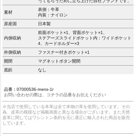
ってもらうために立ち上げた自社ブランドです。
表側：牛革
素材
内装：ナイロン
原産国
日本製
前面ポケット×1、背面ポケット×1、
内側収納
ステアーズスライドポケット内：ワイドポケット
4、カードホルダー×3
外側収納
ファスナー付きポケット×1
開閉
マグネットボタン開閉
底鋲
なし
品番：07000536-mens-1r
お問い合わせの際は、コチラの品番をお伝えください
※当店で使用している本革は全て本物の革を使用しています。その
為、皮革の模様など掲載画面と異なる場合がございます。また天然
皮革に関してはワシントン条約を元に適正に輸入された商品を販売
しています。