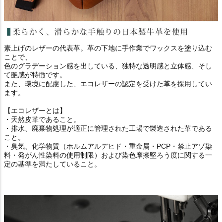
素上げのレザーの代表革。革の下地に手作業でワックスを塗り込む
ことで、
色のグラデーション感を出している、独特な透明感と立体感、そし
て艶感が特徴です。
また、環境に配慮した、エコレザーの認定を受けた革を採用してい
ます。
【エコレザーとは】
・天然皮革であること。
・排水、廃棄物処理が適正に管理された工場で製造された革である
こと。
・臭気、化学物質（ホルムアルデヒド・重金属・PCP・禁止アゾ染
料・発がん性染料の使用制限）および染色摩擦堅ろう度に関する一
定の基準を満たしていること。