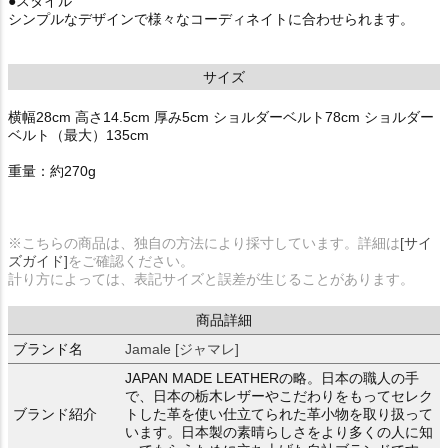
●スタイル
シンプルなデザインで様々なコーディネイトに合わせられます。
サイズ
横幅28cm 高さ14.5cm 厚み5cm ショルダーベルト78cm ショルダー
ベルト（最大）135cm
重量：約270g
※こちらの商品は、独自の方法により採寸しています。詳細は
[サイ
ズガイド]
をご確認ください。
計り方によっては、表記サイズと誤差が生じることがあります。
商品詳細
ブランド名
Jamale [ジャマレ]
JAPAN MADE LEATHERの略。日本の職人の手
で、日本の栃木レザーやこだわりをもってセレク
ブランド紹介
トした革を使い仕立てられた革小物を取り扱って
います。日本製の素晴らしさをより多くの人に知