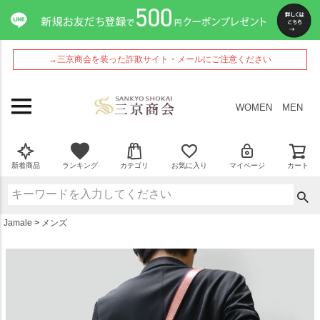
ペー
ジト
ップ
へ
→三京商会を装った詐欺サイト・メールにご注意ください
WOMEN
MEN
新着商品
ランキング
カテゴリ
お気に入り
マイページ
カート
Jamale
メンズ