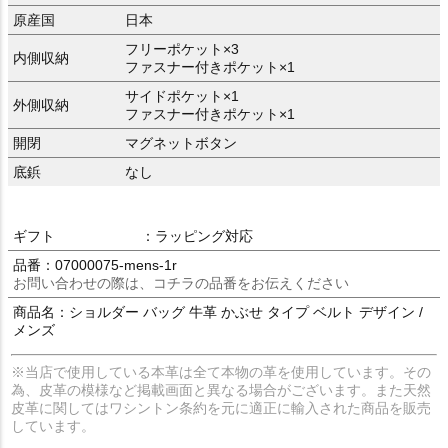
原産国
日本
フリーポケット×3
内側収納
ファスナー付きポケット×1
サイドポケット×1
外側収納
ファスナー付きポケット×1
開閉
マグネットボタン
底鋲
なし
ギフト
：ラッピング対応
品番：07000075-mens-1r
お問い合わせの際は、コチラの品番をお伝えください
商品名：ショルダー バッグ 牛革 かぶせ タイプ ベルト デザイン /
メンズ
※当店で使用している本革は全て本物の革を使用しています。その
為、皮革の模様など掲載画面と異なる場合がございます。また天然
皮革に関してはワシントン条約を元に適正に輸入された商品を販売
しています。