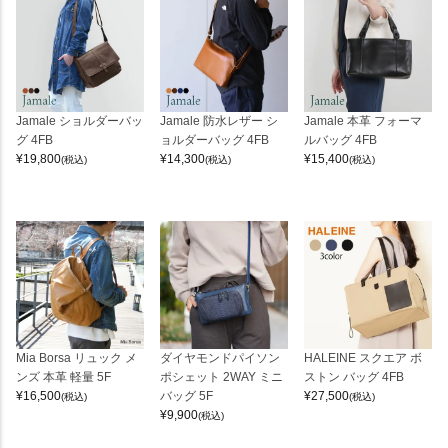
Jamale ショルダーバッ
Jamale 防水レザー シ
Jamale 本革 フォーマ
グ 4FB
ョルダーバッグ 4FB
ルバッグ 4FB
¥
19,800
¥
14,300
¥
15,400
(税込)
(税込)
(税込)
Mia Borsa リュック メ
ダイヤモンドパイソン
HALEINE スクエア ボ
ンズ 本革 軽量 5F
ポシェット 2WAY ミニ
ストン バッグ 4FB
¥
16,500
バッグ 5F
¥
27,500
(税込)
(税込)
¥
9,900
(税込)