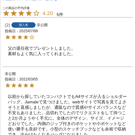
4.20
5
2
非公開
購入者
投稿日
2025/07/06
父の退任祝でプレゼントしました。

素材もよく気に入ってくれました。
非公開
投稿日
2022/03/05
以前から探していたコンパクトでもA4サイズが入るショルダー
バッグ、Jamaleで見つけました。webサイトで写真を見てよさ
そうと直感しましたが、通販なので質感やサイズバランスなど
不安もありました。品切れでしたのでリクエストをして待つこ
と2か月ようやく手元に。全体のデザイン、サイズ、イメージ
どおりでした。内側のジップ付きのポケットや小ポケットなど
使い勝手も良好です。小型のスケッチブックなども余裕で収納
でき、出かけたくなるバッグになりました。