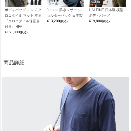
ボディバッグ メンズ ク
Jamale 防水レザー シ
HALEINE 日本製 横型
ロコダイル マット 本革
ョルダーバッグ 日本製
ボディバッグ
『クロコダイル保証書
¥
13,200
¥
19,800
(税込)
(税込)
付き』 4FA
¥
151,800
(税込)
商品詳細