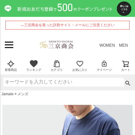
ペー
ジト
ップ
へ
→三京商会を装った詐欺サイト・メールにご注意ください
WOMEN
MEN
新着商品
ランキング
カテゴリ
お気に入り
マイページ
カート
Jamale
メンズ