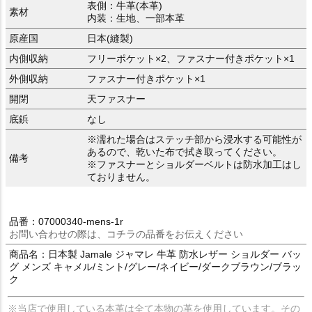
表側：牛革(本革)
素材
内装：生地、一部本革
原産国
日本(縫製)
内側収納
フリーポケット×2、ファスナー付きポケット×1
外側収納
ファスナー付きポケット×1
開閉
天ファスナー
底鋲
なし
※濡れた場合はステッチ部から浸水する可能性が
あるので、乾いた布で拭き取ってください。
備考
※ファスナーとショルダーベルトは防水加工はし
ておりません。
品番：07000340-mens-1r
お問い合わせの際は、コチラの品番をお伝えください
商品名：日本製 Jamale ジャマレ 牛革 防水レザー ショルダー バッ
グ メンズ キャメル/ミント/グレー/ネイビー/ダークブラウン/ブラッ
ク
※当店で使用している本革は全て本物の革を使用しています。その