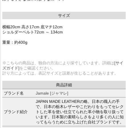
サイズ
横幅20cm 高さ17cm 底マチ12cm
ショルダーベルト72cm ～ 134cm
重量：約400g
※こちらの商品は、独自の方法により採寸しています。詳細は
[サイ
ズガイド]
をご確認ください。
計り方によっては、表記サイズと誤差が生じることがあります。
商品詳細
ブランド名
Jamale [ジャマレ]
JAPAN MADE LEATHERの略。日本の職人の手
で、日本の栃木レザーやこだわりをもってセレク
ブランド紹介
トした革を使い仕立てられた革小物を取り扱って
います。日本製の素晴らしさをより多くの人に知
ってもらうために立ち上げた自社ブランドです。