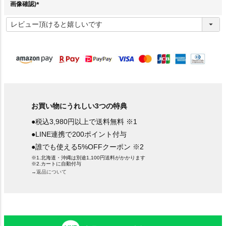
画像確認)
(
必
須
)
お買い物にうれしい3つの特典
●税込3,980円以上で送料無料 ※1
●LINE連携で200ポイント付与
●誰でも使える5%OFFクーポン ※2
※1.北海道・沖縄は別途1,100円送料がかかります
※2.カートに自動付与
→返品について