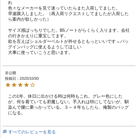
れ

色々なメーカーを見て迷っていたらまた入荷してました。

早速購入しました。（再入荷リクエストしてましたが入荷した
ら案内が欲しかった）

サイズ感ばっちりでした。B5ノートがらくらく入ります。会社
の行きかえりに重宝してます。

欲を言えばショルダーベルトが外せるともっといいです→バッ
グインバッグに使えるようしてほしい

大事に使っていこうと思います。
非公開
投稿日
2020/10/30
この1年、休日に出かける時は何時もこれ。グレー色にした
が、何を着ていても邪魔しない。手入れは特にしてないが、馴
染んで腰に乗っかっている。３～４年もしたら、俺製のバッグ
になる。
すべてのレビューを見る