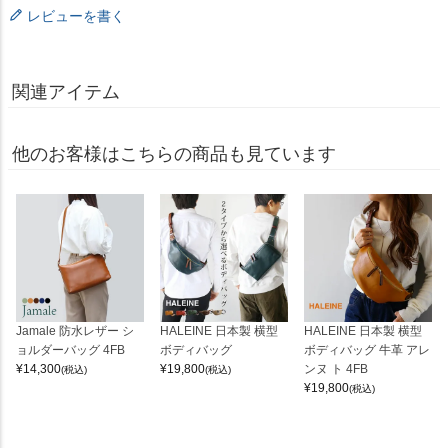
レビューを書く
関連アイテム
他のお客様はこちらの商品も見ています
Jamale 防水レザー シ
HALEINE 日本製 横型
HALEINE 日本製 横型
ョルダーバッグ 4FB
ボディバッグ
ボディバッグ 牛革 アレ
¥
14,300
¥
19,800
ンヌ ト 4FB
(税込)
(税込)
¥
19,800
(税込)