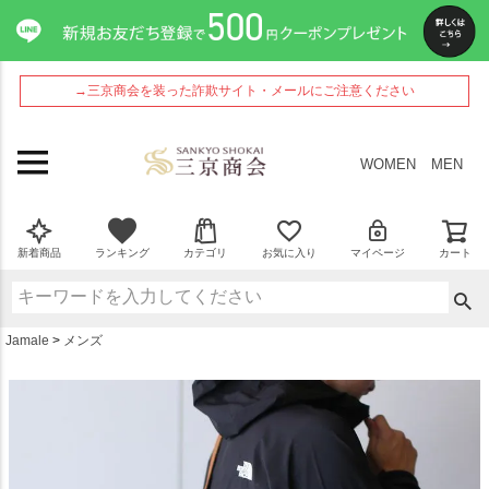
ペー
ジト
ップ
へ
→三京商会を装った詐欺サイト・メールにご注意ください
WOMEN
MEN
新着商品
ランキング
カテゴリ
お気に入り
マイページ
カート
Jamale
メンズ