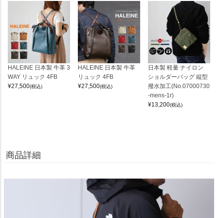
HALEINE 日本製 牛革 3
HALEINE 日本製 牛革
日本製 軽量 ナイロン
WAY リュック 4FB
リュック 4FB
ショルダーバッグ 縦型
¥
27,500
¥
27,500
撥水加工(No.07000730
(税込)
(税込)
-mens-1r)
¥
13,200
(税込)
商品詳細