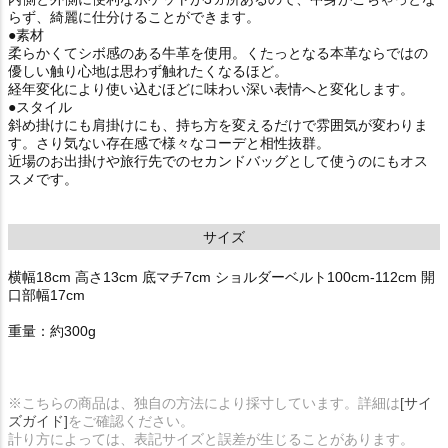
らず、綺麗に仕分けることができます。
●素材
柔らかくてシボ感のある牛革を使用。くたっとなる本革ならではの
優しい触り心地は思わず触れたくなるほど。
経年変化により使い込むほどに味わい深い表情へと変化します。
●スタイル
斜め掛けにも肩掛けにも、持ち方を変えるだけで雰囲気が変わりま
す。さり気ない存在感で様々なコーデと相性抜群。
近場のお出掛けや旅行先でのセカンドバッグとして使うのにもオス
スメです。
サイズ
横幅18cm 高さ13cm 底マチ7cm ショルダーベルト100cm-112cm 開
口部幅17cm
重量：約300g
※こちらの商品は、独自の方法により採寸しています。詳細は
[サイ
ズガイド]
をご確認ください。
計り方によっては、表記サイズと誤差が生じることがあります。