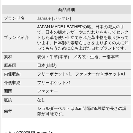
商品詳細
ブランド名
Jamale [ジャマレ]
JAPAN MADE LEATHERの略。日本の職人の手
で、日本の栃木レザーやこだわりをもってセレク
ブランド紹介
トした革を使い仕立てられた革小物を取り扱って
います。日本製の素晴らしさをより多くの人に知
ってもらうために立ち上げた自社ブランドです。
素材
表側：牛革(本革) ／内装：生地、一部本革
原産国
日本(縫製)
内側収納
フリーポケット×1、ファスナー付きポケット×1
外側収納
フリーポケット×1
開閉
ファスナー
底鋲
なし
ショルダーベルトは3cm間隔の5段階で長さの調
備考
節が可能です。
品番：07000558-mens-1r