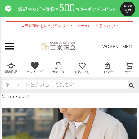
ペー
ジト
ップ
へ
→三京商会を装った詐欺サイト・メールにご注意ください
WOMEN
MEN
新着商品
ランキング
カテゴリ
お気に入り
マイページ
カート
Jamale
メンズ