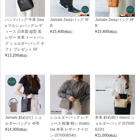
ハンドバッグ 牛革 2wa
Jamale 2wayバッグ 4F
Jamale 2wayバッグ 4F
y マルシェバッグ レデ
B
B
ィース 日本製 縦型 黒
¥
15,400
¥
15,400
(税込)
(税込)
レザー 本革 トートバッ
グ ショルダーバッグ ギ
フト プレゼント 5F
¥
13,200
(税込)
Jamale 斜めがけ ショ
ショルダーバッグ レデ
本革 斜め掛け mieno シ
ルダーバッグト 4FB
ィース 軽量 軽い miabo
ョルダーバッグ (07000
¥
14,300
rsa 本革 レザー ナイロ
622r)
(税込)
ン (07000654r)
¥
11,000
(税込)