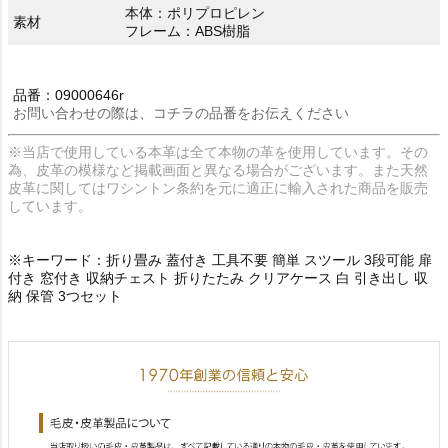
本体：ポリプロピレン
素材
フレーム：ABS樹脂
品番：09000646r
お問い合わせの際は、コチラの品番をお伝えください
※当店で使用している本革は全て本物の革を使用しています。その
為、皮革の模様など掲載画面と異なる場合がございます。また天然
皮革に関してはワシントン条約を元に適正に輸入された商品を販売
しています。
※キーワード：折り畳み 蓋付き 工具不要 簡単 スツール 3段可能 扉
付き 窓付き 収納チェスト 折りたたみ クリアケース 白 引き出し 収
納 保管 3つセット