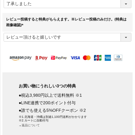
必
須
)
レビュー投稿すると特典がもらえます。※レビュー投稿のみだけ。(特典は
画像確認)
(
必
須
)
お買い物にうれしい3つの特典
●税込3,980円以上で送料無料 ※1
●LINE連携で200ポイント付与
●誰でも使える5%OFFクーポン ※2
※1.北海道・沖縄は別途1,100円送料がかかります
※2.カートに自動付与
→返品について