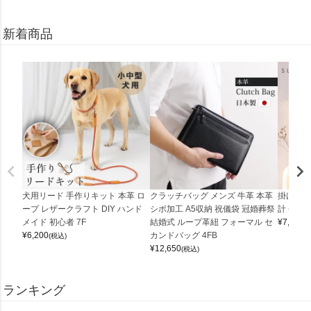
新着商品
犬用リード 手作りキット 本革 ロ
クラッチバッグ メンズ 牛革 本革
掛け時計
ープ レザークラフト DIY ハンド
シボ加工 A5収納 祝儀袋 冠婚葬祭
計 (0900
メイド 初心者 7F
結婚式 ループ革紐 フォーマル セ
¥
7,150
(
¥
6,200
カンドバッグ 4FB
(税込)
¥
12,650
(税込)
ランキング