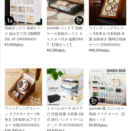
収納ボックス 収納ケー
sumotte ベッド下 収納
ワインディングマシー
ス 組み立て式 2面開閉
ケース収納ボックス キ
ン 8本巻き+5本収納 木
30L 6F (09000645r)
ャスター付き 縦横2WA
製 自動巻き 腕時計収納
¥
3,850
Y 【2個セット】
ケース (09000440r)
(税込)
¥
8,580
¥
66,000
(税込)
(税込)
ワインディングマシー
トラベルポーチ 吊り下
sumotte 靴 スニーカー
ン マブチモーター 2本
げ 圧縮 軽量 大容量 4段
収納 クリア ケース 【2
巻き 3本収納 acアダプ
式 旅行バッグ トラベル
個セット】
ター 木製(09000442r)
グッズ 7F (07000582r)
¥
3,850
(税込)
¥
25,300
¥
3,630
(税込)
(税込)