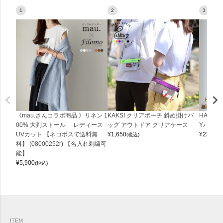
1
2
3
《mau.さんコラボ商品 》リネン 1
KAKSI クリアポーチ 斜め掛けバ
HALEI
00% 大判ストール レディース
ッグ アウトドア クリアケース
Yバッグ 
UVカット 【ネコポスで送料無
¥
1,650
¥
22,000
(税込)
料】 (08000252r) 【名入れ刺繍可
能】
¥
5,900
(税込)
ITEM