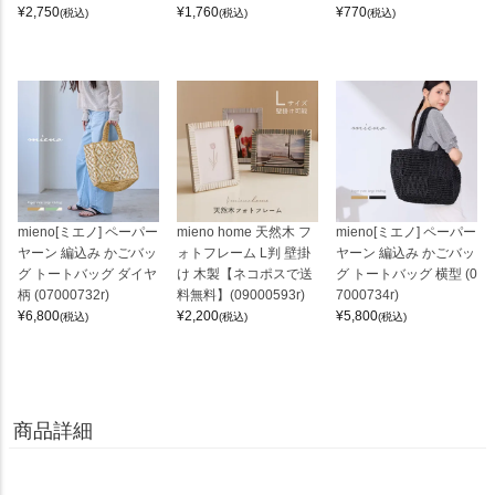
¥
2,750
¥
1,760
¥
770
(税込)
(税込)
(税込)
mieno[ミエノ] ペーパー
mieno home 天然木 フ
mieno[ミエノ] ペーパー
ヤーン 編込み かごバッ
ォトフレーム L判 壁掛
ヤーン 編込み かごバッ
グ トートバッグ ダイヤ
け 木製【ネコポスで送
グ トートバッグ 横型 (0
柄 (07000732r)
料無料】(09000593r)
7000734r)
¥
6,800
¥
2,200
¥
5,800
(税込)
(税込)
(税込)
商品詳細