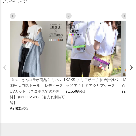
ランキング
1
2
3
《mau.さんコラボ商品 》リネン 1
KAKSI クリアポーチ 斜め掛けバ
HALEI
00% 大判ストール レディース
ッグ アウトドア クリアケース
Yバッグ 
UVカット 【ネコポスで送料無
¥
1,650
¥
22,000
(税込)
料】 (08000252r) 【名入れ刺繍可
能】
¥
5,900
(税込)