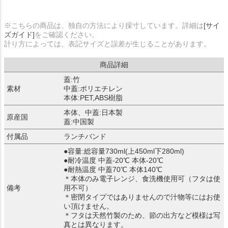
※こちらの商品は、独自の方法により採寸しています。詳細は
[サイ
ズガイド]
をご確認ください。
計り方によっては、表記サイズと誤差が生じることがあります。
商品詳細
蓋:竹
素材
中蓋:ポリエチレン
本体:PET,ABS樹脂
本体、中蓋:日本製
原産国
蓋:中国製
付属品
ランチバンド
●容量:総容量730ml(上450ml下280ml)
●耐冷温度 中蓋-20℃ 本体-20℃
●耐熱温度 中蓋70℃ 本体140℃
＊本体のみ電子レンジ、食洗機使用可（フタは使
備考
用不可）
＊密閉タイプではありませんので汁物等にはお使
い頂けません。
＊フタは天然竹製のため、節の出方など模様は写
真とは異なります。