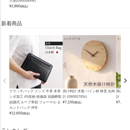
方形(09000649r)
¥
2,860
(税込)
新着商品
クラッチバッグ メンズ 牛革 本革
掛け時計 木製 パイン材 静音 丸時
掛け時計
シボ加工 A5収納 祝儀袋 冠婚葬祭
計 (09000765r)
計 (0900
結婚式 ループ革紐 フォーマル セ
¥
7,150
¥
7,150
(税込)
(
カンドバッグ 4FB
¥
12,650
(税込)