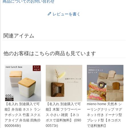
商品についてのお問い合わせ
レビューを書く
関連アイテム
他のお客様はこちらの商品も見ています
【名入れ 別途購入で可
【名入れ 別途購入で可
mieno home 天然木 シ
能】弁当箱 ネスト ラン
能】木製 フラワーベー
ーリングクリップ マグ
チボックス 竹蓋 スクエ
ス 小さい 雑貨 【ネコ
ネット付き ドーナツ型
アタイプ 弁当箱 四角(0
ポスで送料無料】 (090
ブレッド型【ネコポス
9000648r)
00573r)
で送料無料】