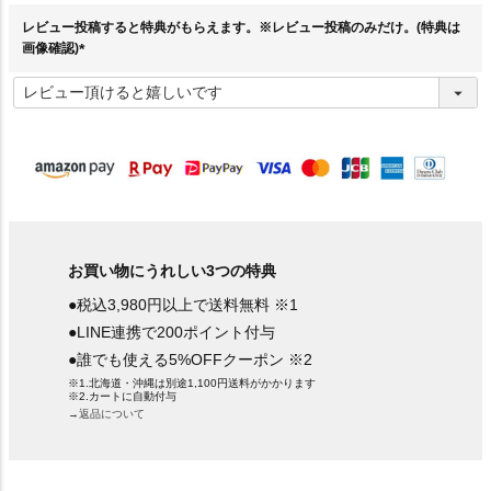
)
レビュー投稿すると特典がもらえます。※レビュー投稿のみだけ。(特典は
画像確認)
(
必
須
)
お買い物にうれしい3つの特典
●税込3,980円以上で送料無料 ※1
●LINE連携で200ポイント付与
●誰でも使える5%OFFクーポン ※2
※1.北海道・沖縄は別途1,100円送料がかかります
※2.カートに自動付与
→返品について