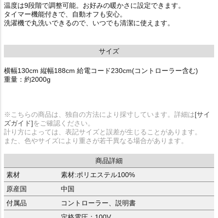
温度は9段階で調整可能。お好みの暖かさに設定できます。
タイマー機能付きで、自動オフも安心。
洗濯機で丸洗いできるので、いつでも清潔に使えます。
サイズ
横幅130cm 縦幅188cm 給電コード230cm(コントローラー含む)
重量：約2000g
※こちらの商品は、独自の方法により採寸しています。詳細は
[サイ
ズガイド]
をご確認ください。
計り方によっては、表記サイズと誤差が生じることがあります。
また、色やサイズにより重さが若干異なる場合があります。
商品詳細
素材
素材:ポリエステル100%
原産国
中国
付属品
コントローラー、説明書
定格電圧：100V