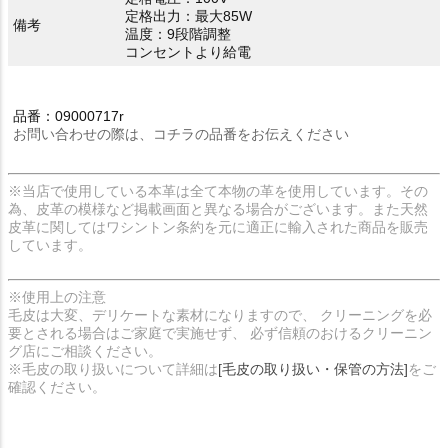
定格出力：最大85W
備考
温度：9段階調整
コンセントより給電
品番：09000717r
お問い合わせの際は、コチラの品番をお伝えください
※当店で使用している本革は全て本物の革を使用しています。その
為、皮革の模様など掲載画面と異なる場合がございます。また天然
皮革に関してはワシントン条約を元に適正に輸入された商品を販売
しています。
※使用上の注意
毛皮は大変、デリケートな素材になりますので、 クリーニングを必
要とされる場合はご家庭で実施せず、 必ず信頼のおけるクリーニン
グ店にご相談ください。
※毛皮の取り扱いについて詳細は
[毛皮の取り扱い・保管の方法]
をご
確認ください。