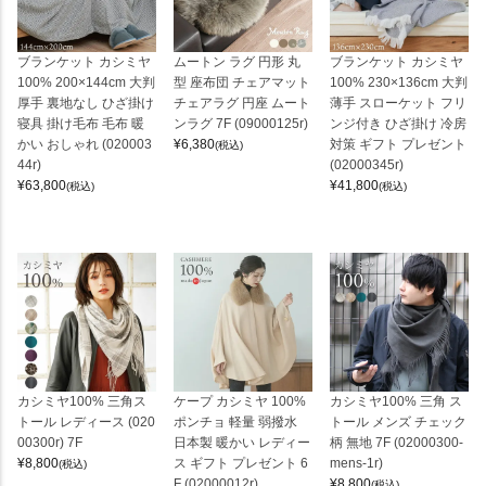
ブランケット カシミヤ
ムートン ラグ 円形 丸
ブランケット カシミヤ
100% 200×144cm 大判
型 座布団 チェアマット
100% 230×136cm 大判
厚手 裏地なし ひざ掛け
チェアラグ 円座 ムート
薄手 スローケット フリ
寝具 掛け毛布 毛布 暖
ンラグ 7F (09000125r)
ンジ付き ひざ掛け 冷房
かい おしゃれ (020003
¥
6,380
対策 ギフト プレゼント
(税込)
44r)
(02000345r)
¥
63,800
¥
41,800
(税込)
(税込)
カシミヤ100% 三角ス
ケープ カシミヤ 100%
カシミヤ100% 三角 ス
トール レディース (020
ポンチョ 軽量 弱撥水
トール メンズ チェック
00300r) 7F
日本製 暖かい レディー
柄 無地 7F (02000300-
¥
8,800
ス ギフト プレゼント 6
mens-1r)
(税込)
F (02000012r)
¥
8,800
(税込)