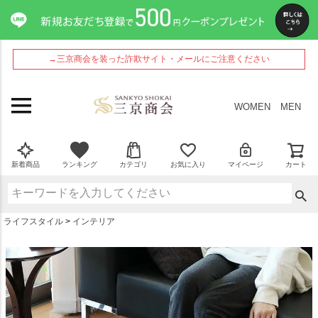
ペー
ジト
ップ
へ
→三京商会を装った詐欺サイト・メールにご注意ください
WOMEN
MEN
新着商品
ランキング
カテゴリ
お気に入り
マイページ
カート
ライフスタイル
インテリア