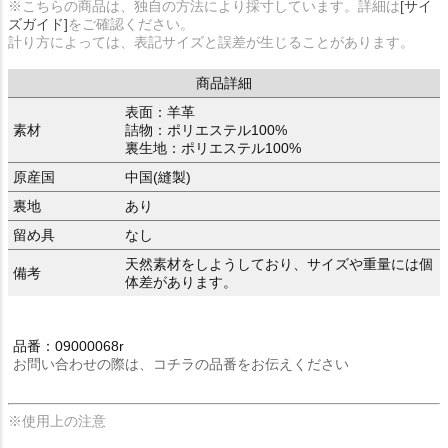
※こちらの商品は、独自の方法により採寸しています。詳細は
[サイ
ズガイド]
をご確認ください。
計り方によっては、表記サイズと誤差が生じることがあります。
商品詳細
表面：羊革
素材
詰物：ポリエステル100%
裏生地：ポリエステル100%
原産国
中国(縫製)
裏地
あり
留め具
なし
天然素材をしようしており、サイズや重量には個
備考
体差があります。
品番：09000068r
お問い合わせの際は、コチラの品番をお伝えください
※使用上の注意