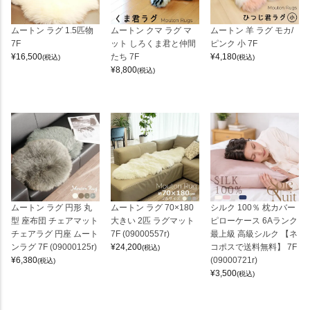
ムートン ラグ 1.5匹物
ムートン クマ ラグ マ
ムートン 羊 ラグ モカ/
7F
ット しろくま君と仲間
ピンク 小 7F
¥
16,500
たち 7F
¥
4,180
(税込)
(税込)
¥
8,800
(税込)
ムートン ラグ 円形 丸
ムートン ラグ 70×180
シルク 100％ 枕カバー
型 座布団 チェアマット
大きい 2匹 ラグマット
ピローケース 6Aランク
チェアラグ 円座 ムート
7F (09000557r)
最上級 高級シルク 【ネ
ンラグ 7F (09000125r)
¥
24,200
コポスで送料無料】 7F
(税込)
¥
6,380
(09000721r)
(税込)
¥
3,500
(税込)