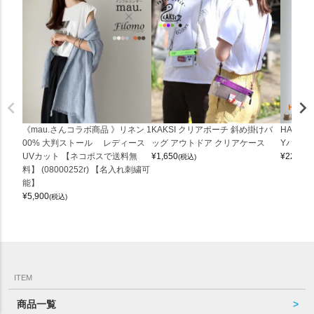
《mau.さんコラボ商品 》リネン 1
KAKSI クリアポーチ 斜め掛けバ
HALEI
00% 大判ストール レディース
ッグ アウトドア クリアケース
Yバッグ 
UVカット 【ネコポスで送料無
¥
1,650
¥
22,000
(税込)
料】 (08000252r) 【名入れ刺繍可
能】
¥
5,900
(税込)
ITEM
商品一覧