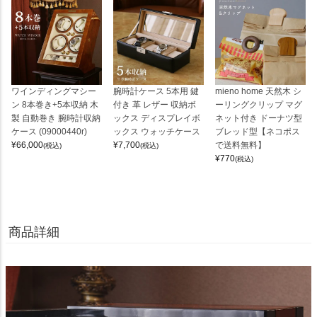
ワインディングマシー
腕時計ケース 5本用 鍵
mieno home 天然木 シ
ン 8本巻き+5本収納 木
付き 革 レザー 収納ボ
ーリングクリップ マグ
製 自動巻き 腕時計収納
ックス ディスプレイボ
ネット付き ドーナツ型
ケース (09000440r)
ックス ウォッチケース
ブレッド型【ネコポス
¥
66,000
¥
7,700
で送料無料】
(税込)
(税込)
¥
770
(税込)
商品詳細