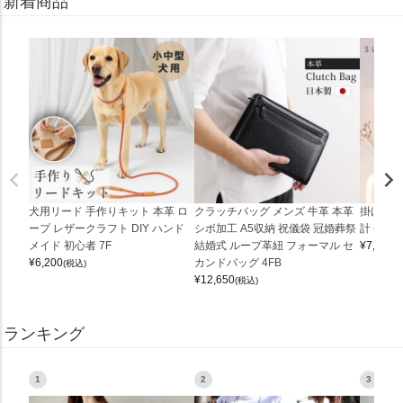
新着商品
犬用リード 手作りキット 本革 ロ
クラッチバッグ メンズ 牛革 本革
掛け時計
ープ レザークラフト DIY ハンド
シボ加工 A5収納 祝儀袋 冠婚葬祭
計 (0900
メイド 初心者 7F
結婚式 ループ革紐 フォーマル セ
¥
7,150
(
¥
6,200
カンドバッグ 4FB
(税込)
¥
12,650
(税込)
ランキング
1
2
3