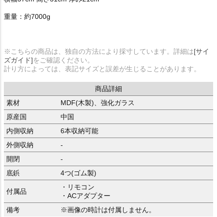
重量：約7000g
※こちらの商品は、独自の方法により採寸しています。詳細は
[サイ
ズガイド]
をご確認ください。
計り方によっては、表記サイズと誤差が生じることがあります。
商品詳細
素材
MDF(木製)、強化ガラス
原産国
中国
内側収納
6本収納可能
外側収納
-
開閉
-
底鋲
4つ(ゴム製)
・リモコン
付属品
・ACアダプター
備考
※画像の時計は付属しません。