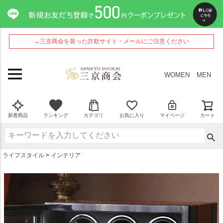
ペー
ジト
ップ
へ
→三京商会を装った詐欺サイト・メールにご注意ください
WOMEN
MEN
新着商品
ランキング
カテゴリ
お気に入り
マイページ
カート
ライフスタイル
インテリア