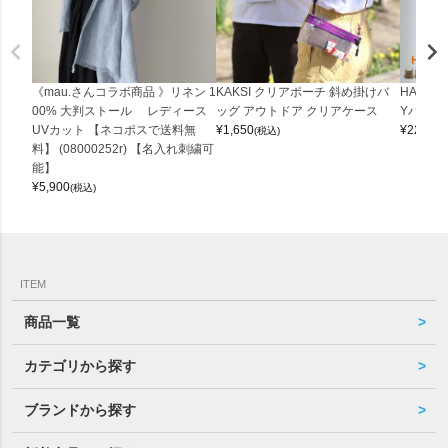
《mau.さんコラボ商品 》リネン 1
KAKSI クリアポーチ 斜め掛けバ
HALEI
00% 大判ストール レディース
ッグ アウトドア クリアケース
Yバッグ 
UVカット 【ネコポスで送料無
¥
1,650
¥
22,000
(税込)
料】 (08000252r) 【名入れ刺繍可
能】
¥
5,900
(税込)
ITEM
商品一覧
カテゴリから探す
ブランドから探す