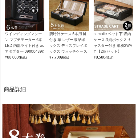
ワインディングマシー
腕時計ケース 5本用 鍵
sumotte ベッド下 収納
ン マブチモーター 6本
付き 革 レザー 収納ボ
ケース収納ボックス キ
LED 内部ライト付き ac
ックス ディスプレイボ
ャスター付き 縦横2WA
アダプター(09000439r)
ックス ウォッチケース
Y 【2個セット】
¥
88,000
¥
7,700
¥
8,580
(税込)
(税込)
(税込)
商品詳細