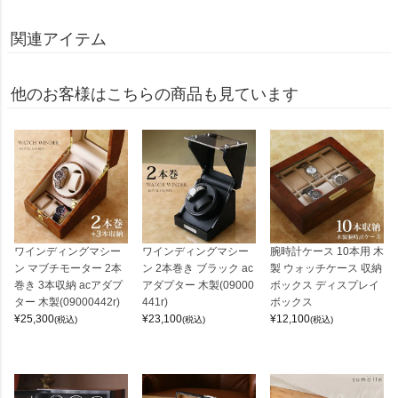
関連アイテム
他のお客様はこちらの商品も見ています
ワインディングマシー
ワインディングマシー
腕時計ケース 10本用 木
ン マブチモーター 2本
ン 2本巻き ブラック ac
製 ウォッチケース 収納
巻き 3本収納 acアダプ
アダプター 木製(09000
ボックス ディスプレイ
ター 木製(09000442r)
441r)
ボックス
¥
25,300
¥
23,100
¥
12,100
(税込)
(税込)
(税込)