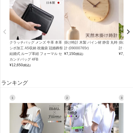
クラッチバッグ メンズ 牛革 本革
掛け時計 木製 パイン材 静音 丸時
掛け時計
シボ加工 A5収納 祝儀袋 冠婚葬祭
計 (09000765r)
計 (0900
結婚式 ループ革紐 フォーマル セ
¥
7,150
¥
7,150
(税込)
(
カンドバッグ 4FB
¥
12,650
(税込)
ランキング
1
2
3