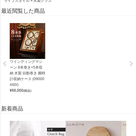
ライフスタイル
木製グッズ
最近閲覧した商品
ワインディングマシ
ーン 8本巻き+5本収
納 木製 自動巻き 腕時
計収納ケース (09000
440r)
¥
66,000
(税込)
新着商品