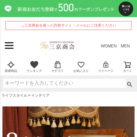
ペー
ジト
ップ
へ
→三京商会を装った詐欺サイト・メールにご注意ください
WOMEN
MEN
新着商品
ランキング
カテゴリ
お気に入り
マイページ
カート
ライフスタイル
インテリア