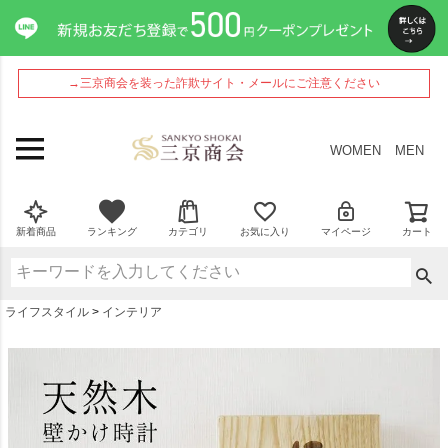
ペー
ジト
ップ
へ
→三京商会を装った詐欺サイト・メールにご注意ください
WOMEN
MEN
新着商品
ランキング
カテゴリ
お気に入り
マイページ
カート
ライフスタイル
インテリア