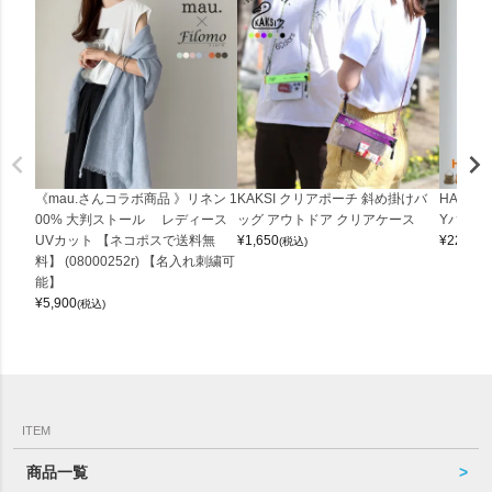
《mau.さんコラボ商品 》リネン 1
KAKSI クリアポーチ 斜め掛けバ
HALEI
00% 大判ストール レディース
ッグ アウトドア クリアケース
Yバッグ 
UVカット 【ネコポスで送料無
¥
1,650
¥
22,000
(税込)
料】 (08000252r) 【名入れ刺繍可
能】
¥
5,900
(税込)
ITEM
商品一覧