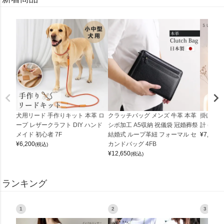
犬用リード 手作りキット 本革 ロ
クラッチバッグ メンズ 牛革 本革
掛け時計
ープ レザークラフト DIY ハンド
シボ加工 A5収納 祝儀袋 冠婚葬祭
計 (0900
メイド 初心者 7F
結婚式 ループ革紐 フォーマル セ
¥
7,150
(
¥
6,200
カンドバッグ 4FB
(税込)
¥
12,650
(税込)
ランキング
1
2
3