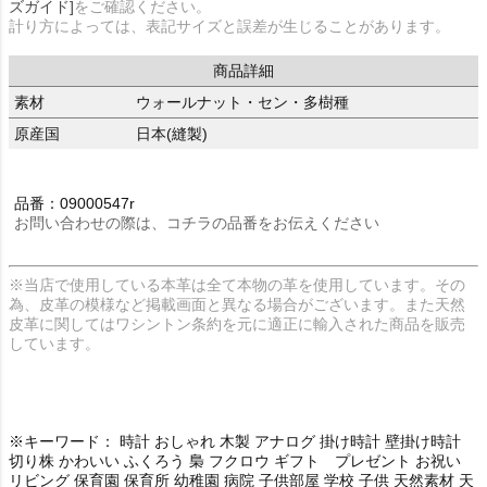
ズガイド]
をご確認ください。
計り方によっては、表記サイズと誤差が生じることがあります。
商品詳細
素材
ウォールナット・セン・多樹種
原産国
日本(縫製)
品番：09000547r
お問い合わせの際は、コチラの品番をお伝えください
※当店で使用している本革は全て本物の革を使用しています。その
為、皮革の模様など掲載画面と異なる場合がございます。また天然
皮革に関してはワシントン条約を元に適正に輸入された商品を販売
しています。
※キーワード： 時計 おしゃれ 木製 アナログ 掛け時計 壁掛け時計
切り株 かわいい ふくろう 梟 フクロウ ギフト プレゼント お祝い
リビング 保育園 保育所 幼稚園 病院 子供部屋 学校 子供 天然素材 天