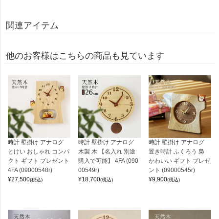
関連アイテム
他のお客様はこちらの商品も見ています
時計 壁掛け アナログ
時計 壁掛け アナログ
時計 壁掛け アナログ
とけい おしゃれ コンパ
木製 木 【名入れ 別途
置き時計 ふくろう 梟
クト ギフト プレゼント
購入で可能】 4FA (090
かわいい ギフト プレゼ
4FA (09000548r)
00549r)
ント (09000545r)
¥
27,500
¥
18,700
¥
9,900
(税込)
(税込)
(税込)