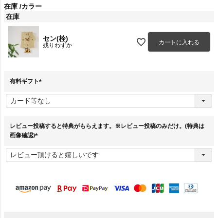
在庫
カラー
在庫
セン(栓)
カートに入れる
残りわずか
有料ギフト
(
必
須
)
レビュー投稿すると特典がもらえます。※レビュー投稿のみだけ。(特典は
画像確認)
(
必
須
)