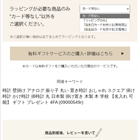
関連キーワード
時計 壁掛け アナログ 振り子 丸い 置き時計 おしゃれ スクエア 掛け
時計 かけ時計 掛時計 丸 日本製 掛け置き 木製 木 学校 【名入れ 可
能】 ギフト プレゼント 4FA (09000549r)