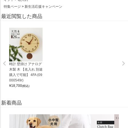
特集ページ
新生活応援キャンペーン
最近閲覧した商品
時計 壁掛け アナログ
木製 木 【名入れ 別途
購入で可能】 4FA (09
000549r)
¥
18,700
(税込)
新着商品