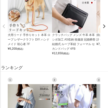
犬用リード 手作りキット 本革 ロ
クラッチバッグ メンズ 牛革 本革
掛け時計
ープ レザークラフト DIY ハンド
シボ加工 A5収納 祝儀袋 冠婚葬祭
計 (0900
メイド 初心者 7F
結婚式 ループ革紐 フォーマル セ
¥
7,150
(
¥
6,200
カンドバッグ 4FB
(税込)
¥
12,650
(税込)
ランキング
1
2
3