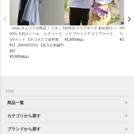
《mau.さんコラボ商品 》リネン 1
KAKSI クリアポーチ 斜め掛けバ
HALEI
00% 大判ストール レディース
ッグ アウトドア クリアケース
Yバッグ 
UVカット 【ネコポスで送料無
¥
1,650
¥
22,000
(税込)
料】 (08000252r) 【名入れ刺繍可
能】
¥
5,900
(税込)
ITEM
商品一覧
カテゴリから探す
ブランドから探す