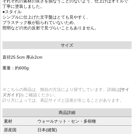
それぞれの素材の良さを損なうことのないよう、仕上げはオイルで
丁寧に塗装しました。
●スタイル
シンプルに仕上げた文字盤はとても見やすく、
プラスチック板が貼られていないため、
照明などの光の反射で見づらいこともありません。
サイズ
直径25.5cm 厚み2cm
重量：約600g
※こちらの商品は、独自の方法により採寸しています。詳細は
[サイ
ズガイド]
をご確認ください。
計り方によっては、表記サイズと誤差が生じることがあります。
商品詳細
素材
ウォールナット・セン・多樹種
原産国
日本(縫製)