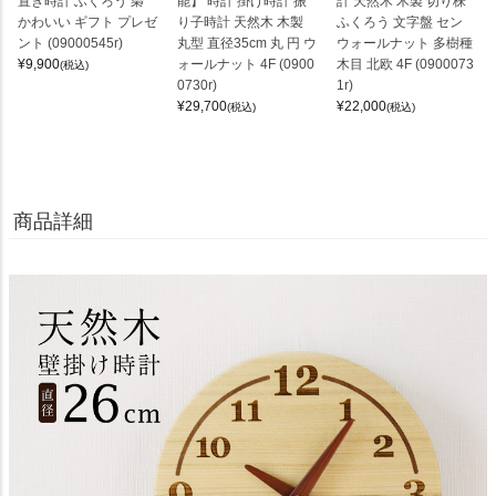
置き時計 ふくろう 梟
能】 時計 掛け時計 振
計 天然木 木製 切り株
かわいい ギフト プレゼ
り子時計 天然木 木製
ふくろう 文字盤 セン
ント (09000545r)
丸型 直径35cm 丸 円 ウ
ウォールナット 多樹種
¥
9,900
ォールナット 4F (0900
木目 北欧 4F (0900073
(税込)
0730r)
1r)
¥
29,700
¥
22,000
(税込)
(税込)
商品詳細