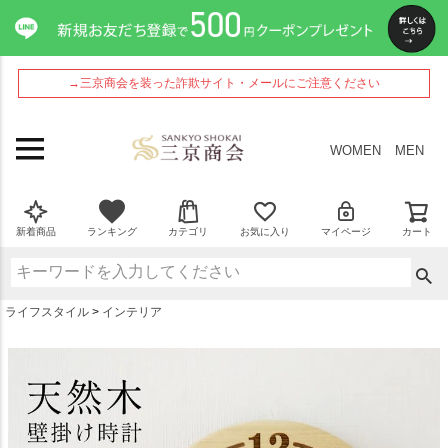
ペー
ジト
ップ
へ
→三京商会を装った詐欺サイト・メールにご注意ください
WOMEN
MEN
新着商品
ランキング
カテゴリ
お気に入り
マイページ
カート
ライフスタイル
インテリア