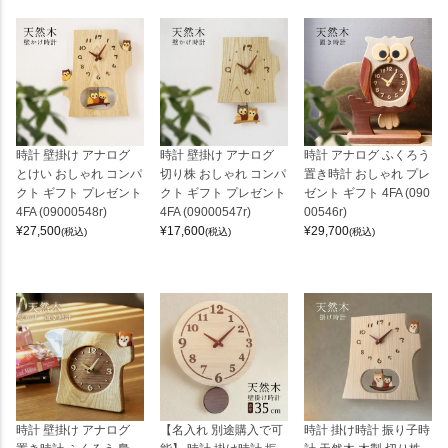
時計 壁掛け アナログ
時計 壁掛け アナログ
時計 アナログ ふくろう
とけい おしゃれ コンパ
切り株 おしゃれ コンパ
置き時計 おしゃれ プレ
クト ギフト プレゼント
クト ギフト プレゼント
ゼント ギフト 4FA (090
4FA (09000548r)
4FA (09000547r)
00546r)
¥
27,500
¥
17,600
¥
29,700
(税込)
(税込)
(税込)
時計 壁掛け アナログ
【名入れ 別途購入で可
時計 掛け時計 振り子時