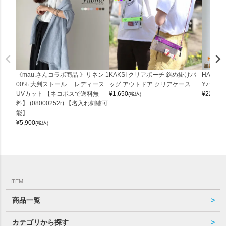
《mau.さんコラボ商品 》リネン 1
KAKSI クリアポーチ 斜め掛けバ
HALEI
00% 大判ストール レディース
ッグ アウトドア クリアケース
Yバッグ 
UVカット 【ネコポスで送料無
¥
1,650
¥
22,000
(税込)
料】 (08000252r) 【名入れ刺繍可
能】
¥
5,900
(税込)
ITEM
商品一覧
カテゴリから探す