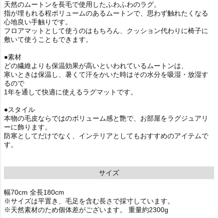
天然のムートンを長毛で使用したふわふわのラグ。
指が埋もれる程ボリュームのあるムートンで、思わず触れたくなる
心地良い手触りです。
フロアマットとして使うのはもちろん、クッション代わりに椅子に
敷いて使うこともできます。
●素材
どの繊維よりも保温効果が高いといわれているムートンは、
寒いときは保温し、暑くて汗をかいた時はその水分を吸湿・放湿す
るので
1年を通して快適に使えるラグマットです。
●スタイル
本物の毛皮ならではのボリューム感と艶で、お部屋をラグジュアリ
ーに飾ります。
防寒としてだけでなく、インテリアとしてもおすすめのアイテムで
す。
サイズ
幅70cm 全長180cm
※サイズは平置き、毛足を含む長さで採寸しています。
※天然素材のため個体差がございます。 重量約2300g