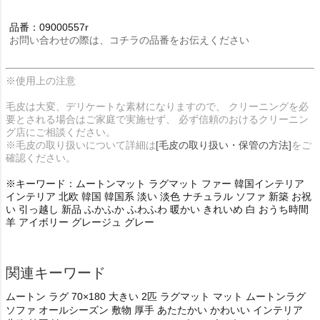
品番：09000557r
お問い合わせの際は、コチラの品番をお伝えください
※使用上の注意
毛皮は大変、デリケートな素材になりますので、 クリーニングを必
要とされる場合はご家庭で実施せず、 必ず信頼のおけるクリーニン
グ店にご相談ください。
※毛皮の取り扱いについて詳細は
[毛皮の取り扱い・保管の方法]
をご
確認ください。
※キーワード：ムートンマット ラグマット ファー 韓国インテリア
インテリア 北欧 韓国 韓国系 淡い 淡色 ナチュラル ソファ 新築 お祝
い 引っ越し 新品 ふかふか ふわふわ 暖かい きれいめ 白 おうち時間
羊 アイボリー グレージュ グレー
関連キーワード
ムートン ラグ 70×180 大きい 2匹 ラグマット マット ムートンラグ
ソファ オールシーズン 敷物 厚手 あたたかい かわいい インテリア