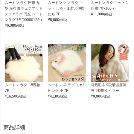
ムートン ラグ 円形 丸
ムートン クマ ラグ マ
ムートン ラグ マット 1
型 座布団 チェアマット
ット しろくま君と仲間
匹物 70×100 7F
チェアラグ 円座 ムート
たち 7F
¥
11,000
(税込)
ンラグ 7F (09000125r)
¥
8,800
(税込)
¥
6,380
(税込)
ムートン ラグ 1.5匹物
ムートン 羊 ラグ モカ/
電気毛布 9段階温度調
7F
ピンク 小 7F
整 9時間タイマー
¥
16,500
¥
4,180
¥
9,980
(税込)
(税込)
(税込)
商品詳細