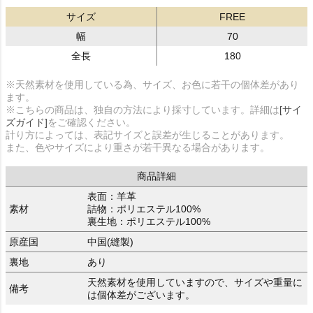
サイズ
FREE
幅
70
全長
180
※天然素材を使用している為、サイズ、お色に若干の個体差があり
ます。
※こちらの商品は、独自の方法により採寸しています。詳細は
[サイ
ズガイド]
をご確認ください。
計り方によっては、表記サイズと誤差が生じることがあります。
また、色やサイズにより重さが若干異なる場合があります。
商品詳細
表面：羊革
素材
詰物：ポリエステル100%
裏生地：ポリエステル100%
原産国
中国(縫製)
裏地
あり
天然素材を使用していますので、サイズや重量に
備考
は個体差がございます。