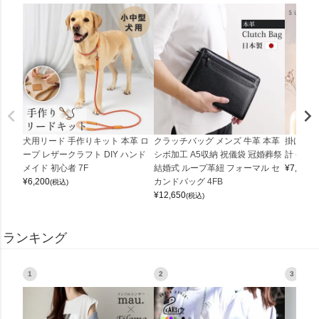
犬用リード 手作りキット 本革 ロ
クラッチバッグ メンズ 牛革 本革
掛け時計
ープ レザークラフト DIY ハンド
シボ加工 A5収納 祝儀袋 冠婚葬祭
計 (0900
メイド 初心者 7F
結婚式 ループ革紐 フォーマル セ
¥
7,150
(
¥
6,200
カンドバッグ 4FB
(税込)
¥
12,650
(税込)
ランキング
1
2
3