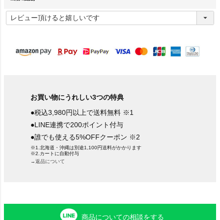
(
必
須
)
お買い物にうれしい3つの特典
●税込3,980円以上で送料無料 ※1
●LINE連携で200ポイント付与
●誰でも使える5%OFFクーポン ※2
※1.北海道・沖縄は別途1,100円送料がかかります
※2.カートに自動付与
→返品について
商品についての相談をする