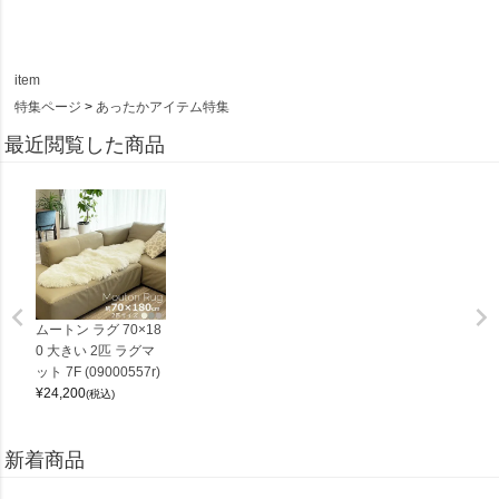
item
特集ページ
あったかアイテム特集
最近閲覧した商品
ムートン ラグ 70×18
0 大きい 2匹 ラグマ
ット 7F (09000557r)
¥
24,200
(税込)
新着商品