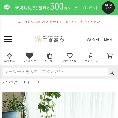
ペー
ジト
ップ
へ
→三京商会を装った詐欺サイト・メールにご注意ください
WOMEN
MEN
新着商品
ランキング
カテゴリ
お気に入り
マイページ
カート
ライフスタイル
インテリア