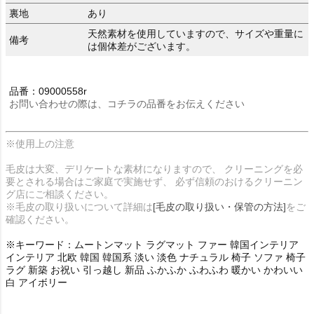
裏地
あり
天然素材を使用していますので、サイズや重量に
備考
は個体差がございます。
品番：09000558r
お問い合わせの際は、コチラの品番をお伝えください
※使用上の注意
毛皮は大変、デリケートな素材になりますので、 クリーニングを必
要とされる場合はご家庭で実施せず、 必ず信頼のおけるクリーニン
グ店にご相談ください。
※毛皮の取り扱いについて詳細は
[毛皮の取り扱い・保管の方法]
をご
確認ください。
※キーワード：ムートンマット ラグマット ファー 韓国インテリア
インテリア 北欧 韓国 韓国系 淡い 淡色 ナチュラル 椅子 ソファ 椅子
ラグ 新築 お祝い 引っ越し 新品 ふかふか ふわふわ 暖かい かわいい
白 アイボリー