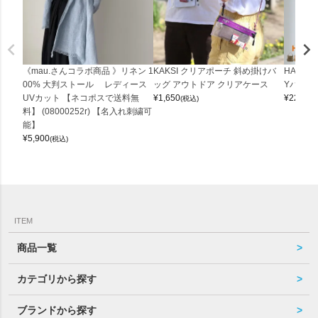
《mau.さんコラボ商品 》リネン 1
KAKSI クリアポーチ 斜め掛けバ
HALEI
00% 大判ストール レディース
ッグ アウトドア クリアケース
Yバッグ 
UVカット 【ネコポスで送料無
¥
1,650
¥
22,000
(税込)
料】 (08000252r) 【名入れ刺繍可
能】
¥
5,900
(税込)
ITEM
商品一覧
カテゴリから探す
ブランドから探す