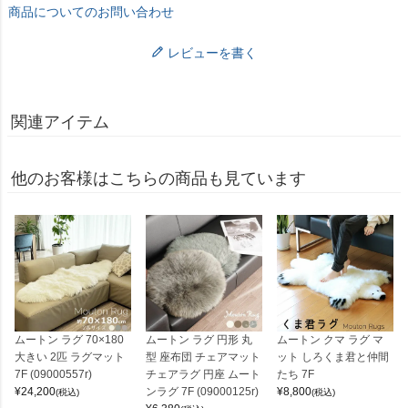
商品についてのお問い合わせ
レビューを書く
関連アイテム
他のお客様はこちらの商品も見ています
ムートン ラグ 70×180
ムートン ラグ 円形 丸
ムートン クマ ラグ マ
大きい 2匹 ラグマット
型 座布団 チェアマット
ット しろくま君と仲間
7F (09000557r)
チェアラグ 円座 ムート
たち 7F
¥
24,200
ンラグ 7F (09000125r)
¥
8,800
(税込)
(税込)