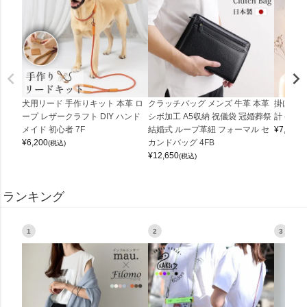
犬用リード 手作りキット 本革 ロ
クラッチバッグ メンズ 牛革 本革
掛け時計
ープ レザークラフト DIY ハンド
シボ加工 A5収納 祝儀袋 冠婚葬祭
計 (0900
メイド 初心者 7F
結婚式 ループ革紐 フォーマル セ
¥
7,150
(
¥
6,200
カンドバッグ 4FB
(税込)
¥
12,650
(税込)
ランキング
1
2
3