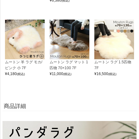
¥
6,380
(税込)
ムートン 羊 ラグ モカ/
ムートン ラグ マット 1
ムートン ラグ 1.5匹物
ピンク 小 7F
匹物 70×100 7F
7F
¥
4,180
¥
11,000
¥
16,500
(税込)
(税込)
(税込)
商品詳細