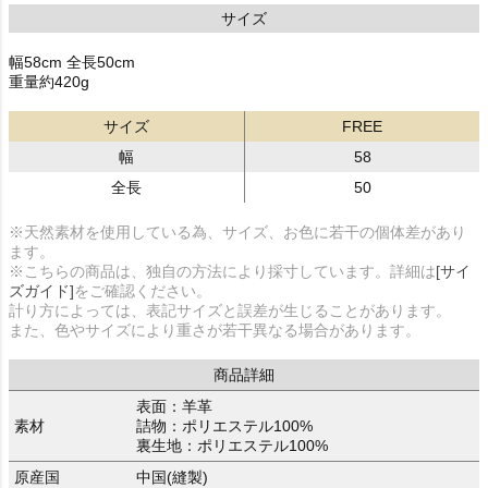
サイズ
幅58cm 全長50cm
重量約420g
サイズ
FREE
幅
58
全長
50
※天然素材を使用している為、サイズ、お色に若干の個体差があり
ます。
※こちらの商品は、独自の方法により採寸しています。詳細は
[サイ
ズガイド]
をご確認ください。
計り方によっては、表記サイズと誤差が生じることがあります。
また、色やサイズにより重さが若干異なる場合があります。
商品詳細
表面：羊革
素材
詰物：ポリエステル100%
裏生地：ポリエステル100%
原産国
中国(縫製)