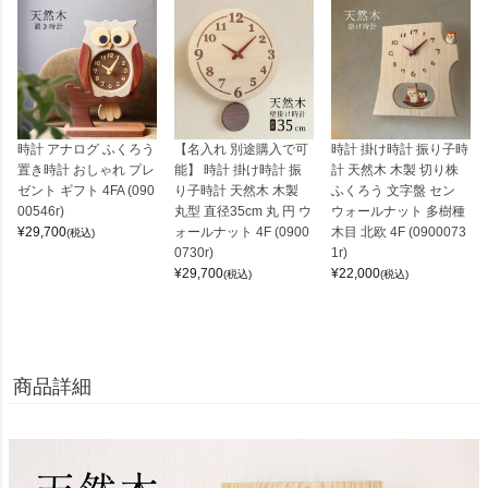
時計 アナログ ふくろう
【名入れ 別途購入で可
時計 掛け時計 振り子時
置き時計 おしゃれ プレ
能】 時計 掛け時計 振
計 天然木 木製 切り株
ゼント ギフト 4FA (090
り子時計 天然木 木製
ふくろう 文字盤 セン
00546r)
丸型 直径35cm 丸 円 ウ
ウォールナット 多樹種
¥
29,700
ォールナット 4F (0900
木目 北欧 4F (0900073
(税込)
0730r)
1r)
¥
29,700
¥
22,000
(税込)
(税込)
商品詳細