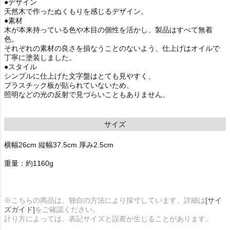
●デザイン
天然木で作ったぬくもりを感じるデザイン。
●素材
木が本来持っている色や木目の個性を活かし、製品はすべて無着
色。
それぞれの素材の良さを損なうことのないよう、仕上げはオイルで
丁寧に塗装しました。
●スタイル
シンプルに仕上げた文字盤はとても見やすく、
プラスチック板が貼られていないため、
照明などの光の反射で見づらいこともありません。
サイズ
横幅26cm 縦幅37.5cm 厚み2.5cm
重量：約1160g
※こちらの商品は、独自の方法により採寸しています。詳細は
[サイ
ズガイド]
をご確認ください。
計り方によっては、表記サイズと誤差が生じることがあります。