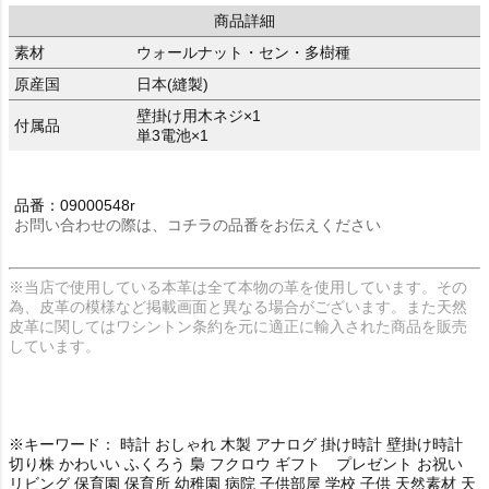
商品詳細
素材
ウォールナット・セン・多樹種
原産国
日本(縫製)
壁掛け用木ネジ×1
付属品
単3電池×1
品番：09000548r
お問い合わせの際は、コチラの品番をお伝えください
※当店で使用している本革は全て本物の革を使用しています。その
為、皮革の模様など掲載画面と異なる場合がございます。また天然
皮革に関してはワシントン条約を元に適正に輸入された商品を販売
しています。
※キーワード： 時計 おしゃれ 木製 アナログ 掛け時計 壁掛け時計
切り株 かわいい ふくろう 梟 フクロウ ギフト プレゼント お祝い
リビング 保育園 保育所 幼稚園 病院 子供部屋 学校 子供 天然素材 天