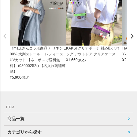
《mau.さんコラボ商品 》リネン 1
KAKSI クリアポーチ 斜め掛けバ
HALEI
00% 大判ストール レディース
ッグ アウトドア クリアケース
Yバッグ 
UVカット 【ネコポスで送料無
¥
1,650
¥
22,000
(税込)
料】 (08000252r) 【名入れ刺繍可
能】
¥
5,900
(税込)
ITEM
商品一覧
カテゴリから探す