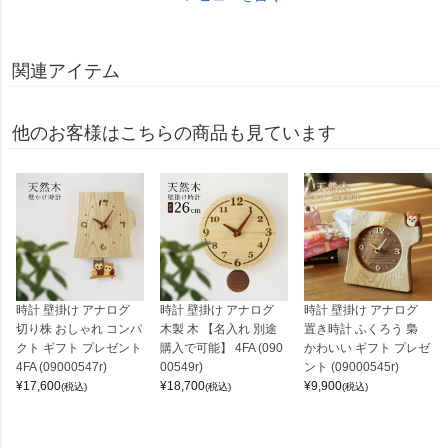
関連アイテム
他のお客様はこちらの商品も見ています
時計 壁掛け アナログ
時計 壁掛け アナログ
時計 壁掛け アナログ
切り株 おしゃれ コンパ
木製 木 【名入れ 別途
置き時計 ふくろう 梟
クト ギフト プレゼント
購入で可能】 4FA (090
かわいい ギフト プレゼ
4FA (09000547r)
00549r)
ント (09000545r)
¥
17,600
¥
18,700
¥
9,900
(税込)
(税込)
(税込)