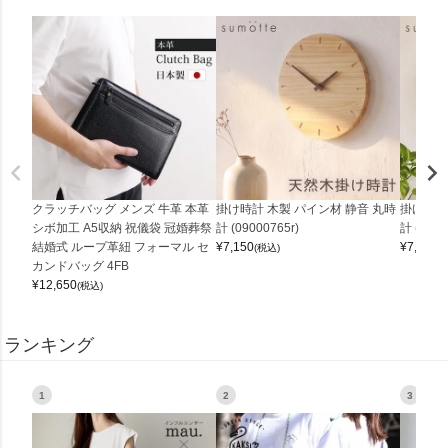
クラッチバッグ メンズ 牛革 本革
掛け時計 木製 パイン材 静音 丸時
掛け時計
シボ加工 A5収納 祝儀袋 冠婚葬祭
計 (09000765r)
計 (0900
結婚式 ループ革紐 フォーマル セ
¥
7,150
¥
7,150
(税込)
(
カンドバッグ 4FB
¥
12,650
(税込)
ランキング
1
2
3