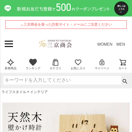
ペー
ジト
ップ
へ
→三京商会を装った詐欺サイト・メールにご注意ください
WOMEN
MEN
新着商品
ランキング
カテゴリ
お気に入り
マイページ
カート
ライフスタイル
インテリア