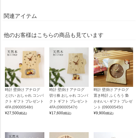
関連アイテム
他のお客様はこちらの商品も見ています
時計 壁掛け アナログ
時計 壁掛け アナログ
時計 壁掛け アナログ
とけい おしゃれ コンパ
切り株 おしゃれ コンパ
置き時計 ふくろう 梟
クト ギフト プレゼント
クト ギフト プレゼント
かわいい ギフト プレゼ
4FA (09000548r)
4FA (09000547r)
ント (09000545r)
¥
27,500
¥
17,600
¥
9,900
(税込)
(税込)
(税込)