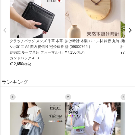
クラッチバッグ メンズ 牛革 本革
掛け時計 木製 パイン材 静音 丸時
掛け時計
シボ加工 A5収納 祝儀袋 冠婚葬祭
計 (09000765r)
計 (0900
結婚式 ループ革紐 フォーマル セ
¥
7,150
¥
7,150
(税込)
(
カンドバッグ 4FB
¥
12,650
(税込)
ランキング
1
2
3