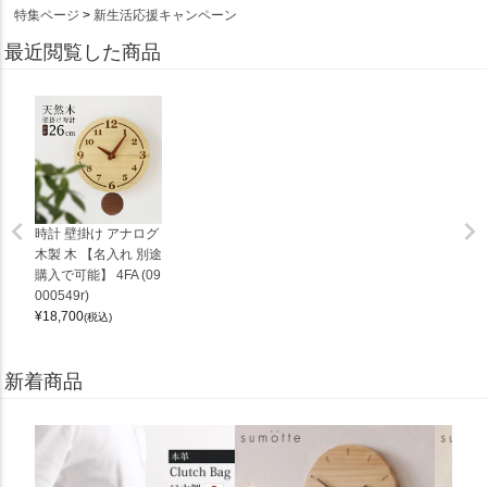
特集ページ
新生活応援キャンペーン
最近閲覧した商品
時計 壁掛け アナログ
木製 木 【名入れ 別途
購入で可能】 4FA (09
000549r)
¥
18,700
(税込)
新着商品