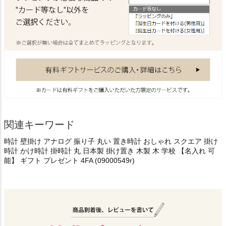
関連キーワード
時計 壁掛け アナログ 振り子 丸い 置き時計 おしゃれ スクエア 掛け
時計 かけ時計 掛時計 丸 日本製 掛け置き 木製 木 学校 【名入れ 可
能】 ギフト プレゼント 4FA (09000549r)