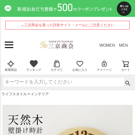
ペー
ジト
ップ
へ
→三京商会を装った詐欺サイト・メールにご注意ください
WOMEN
MEN
新着商品
ランキング
カテゴリ
お気に入り
マイページ
カート
ライフスタイル
インテリア