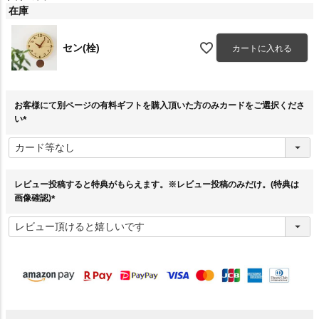
在庫
セン(栓)
カートに入れる
お客様にて別ページの有料ギフトを購入頂いた方のみカードをご選択くださ
い
(
必
須
)
レビュー投稿すると特典がもらえます。※レビュー投稿のみだけ。(特典は
画像確認)
(
必
須
)