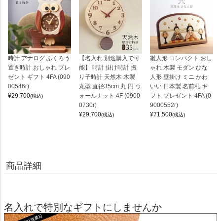
時計 アナログ ふくろう
【名入れ 別途購入で可
雛人形 コンパクト おし
置き時計 おしゃれ プレ
能】 時計 掛け時計 振
ゃれ 木製 モダン ひな
ゼント ギフト 4FA (090
り子時計 天然木 木製
人形 壁掛け ミニ かわ
00546r)
丸型 直径35cm 丸 円 ウ
いい 日本製 名前札 ギ
¥
29,700
ォールナット 4F (0900
フト プレゼント 4FA (0
(税込)
0730r)
9000552r)
¥
29,700
¥
71,500
(税込)
(税込)
商品詳細
名入れで特別なギフトにしませんか