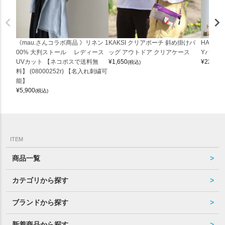
《mau.さんコラボ商品 》リネン 1
KAKSI クリアポーチ 斜め掛けバ
HALEI
00% 大判ストール レディース
ッグ アウトドア クリアケース
Yバッグ 
UVカット 【ネコポスで送料無
¥
1,650
¥
22,000
(税込)
料】 (08000252r) 【名入れ刺繍可
能】
¥
5,900
(税込)
ITEM
商品一覧
カテゴリから探す
ブランドから探す
新着商品から探す