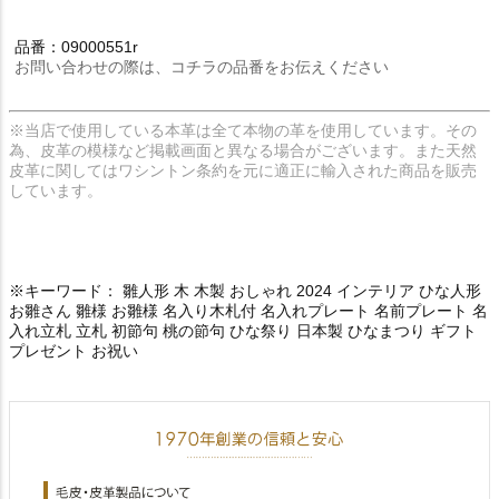
品番：09000551r
お問い合わせの際は、コチラの品番をお伝えください
※当店で使用している本革は全て本物の革を使用しています。その
為、皮革の模様など掲載画面と異なる場合がございます。また天然
皮革に関してはワシントン条約を元に適正に輸入された商品を販売
しています。
※キーワード： 雛人形 木 木製 おしゃれ 2024 インテリア ひな人形
お雛さん 雛様 お雛様 名入り木札付 名入れプレート 名前プレート 名
入れ立札 立札 初節句 桃の節句 ひな祭り 日本製 ひなまつり ギフト
プレゼント お祝い