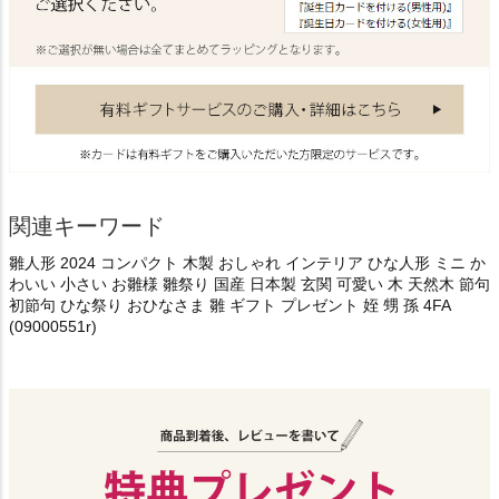
関連キーワード
雛人形 2024 コンパクト 木製 おしゃれ インテリア ひな人形 ミニ か
わいい 小さい お雛様 雛祭り 国産 日本製 玄関 可愛い 木 天然木 節句
初節句 ひな祭り おひなさま 雛 ギフト プレゼント 姪 甥 孫 4FA
(09000551r)