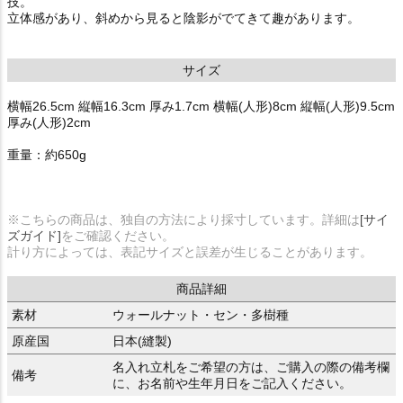
技。
立体感があり、斜めから見ると陰影がでてきて趣があります。
サイズ
横幅26.5cm 縦幅16.3cm 厚み1.7cm 横幅(人形)8cm 縦幅(人形)9.5cm
厚み(人形)2cm
重量：約650g
※こちらの商品は、独自の方法により採寸しています。詳細は
[サイ
ズガイド]
をご確認ください。
計り方によっては、表記サイズと誤差が生じることがあります。
商品詳細
素材
ウォールナット・セン・多樹種
原産国
日本(縫製)
名入れ立札をご希望の方は、ご購入の際の備考欄
備考
に、お名前や生年月日をご記入ください。