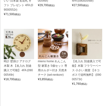
いい 日本製 名前札 ギ
00546r)
4FA (09000548r)
フト プレゼント 4FA (0
¥
29,700
¥
27,500
(税込)
(税込)
9000552r)
¥
71,500
(税込)
時計 壁掛け アナログ
mieno home れんこん
【名入れ 別途購入で可
木製 木 【名入れ 別途
型 箸置き 5個セット 専
能】木製 フラワーベー
購入で可能】 4FA (090
用ホルダー付き 天然木
ス 小さい 雑貨 【ネコ
00549r)
チーク (set-renkonr)
ポスで送料無料】 (090
¥
18,700
¥
3,850
00573r)
(税込)
(税込)
¥
1,760
(税込)