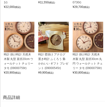
1r)
¥
11,550
0730r)
(税込)
¥
22,000
¥
29,700
(税込)
(税込)
時計 掛け時計 天然木
時計 壁掛け アナログ
時計 掛け時計 天然木
木製 丸型 直径20cm ウ
置き時計 ふくろう 梟
木製 丸型 直径30cm 丸
ォールナット チェリー
かわいい ギフト プレゼ
円 ウォールナット チェ
タモ (09000759r)
ント (09000545r)
リー タモ (09000758r)
¥
20,900
¥
9,900
¥
30,800
(税込)
(税込)
(税込)
商品詳細