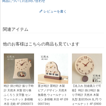
商品についてのお問い合わせ
レビューを書く
関連アイテム
他のお客様はこちらの商品も見ています
時計 掛け時計 振り子時
置き時計 置時計 木製
【名入れ 別途購入で可
計 天然木 木製 切り株
ピアノデザイン 天然木
能】 時計 掛け時計 振
ふくろう 文字盤 セン
無着色 ウォールナット
り子時計 天然木 木製
ウォールナット 多樹種
セン 多樹種 木目 4F (09
丸型 直径35cm 丸 円 ウ
木目 北欧 4F (0900073
000734r)
ォールナット 4F (0900