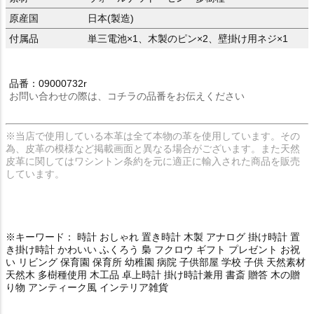
原産国
日本(製造)
付属品
単三電池×1、木製のピン×2、壁掛け用ネジ×1
品番：09000732r
お問い合わせの際は、コチラの品番をお伝えください
※当店で使用している本革は全て本物の革を使用しています。その
為、皮革の模様など掲載画面と異なる場合がございます。また天然
皮革に関してはワシントン条約を元に適正に輸入された商品を販売
しています。
※キーワード： 時計 おしゃれ 置き時計 木製 アナログ 掛け時計 置
き掛け時計 かわいい ふくろう 梟 フクロウ ギフト プレゼント お祝
い リビング 保育園 保育所 幼稚園 病院 子供部屋 学校 子供 天然素材
天然木 多樹種使用 木工品 卓上時計 掛け時計兼用 書斎 贈答 木の贈
り物 アンティーク風 インテリア雑貨