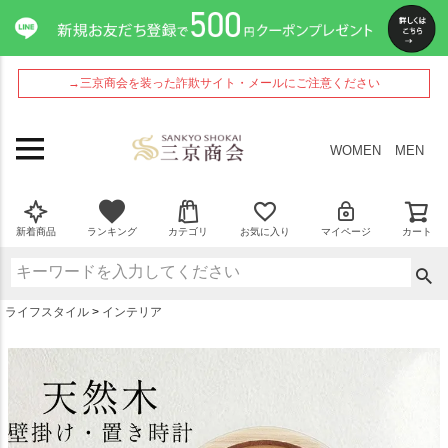
ペー
ジト
ップ
へ
→三京商会を装った詐欺サイト・メールにご注意ください
WOMEN
MEN
新着商品
ランキング
カテゴリ
お気に入り
マイページ
カート
ライフスタイル
インテリア