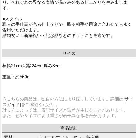
り、それぞれの異なる表情が温かみのある仕上がりを生み出しま
す。
●スタイル
職人の手仕事が光る仕上がりで、贈る相手や用途に合わせて末永く
愛用いただけます。
結婚祝い・新築祝い・記念品などのギフトにも最適です。
サイズ
横幅21cm 縦幅24cm 厚み3cm
重量：約560g
※こちらの商品は、独自の方法により採寸しています。詳細は
[サイ
ズガイド]
をご確認ください。
計り方によっては、表記サイズと誤差が生じることがあります。
また、色やサイズにより重さが若干異なる場合があります。
商品詳細
素材
ウォールナット・セン・多樹種