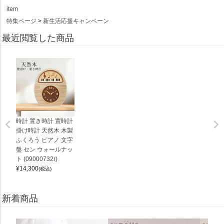
item
特集ページ
新生活応援キャンペーン
最近閲覧した商品
時計 置き時計 置時計
掛け時計 天然木 木製
ふくろう ピアノ 文字
盤 セン ウォールナッ
ト (09000732r)
¥
14,300
(税込)
新着商品